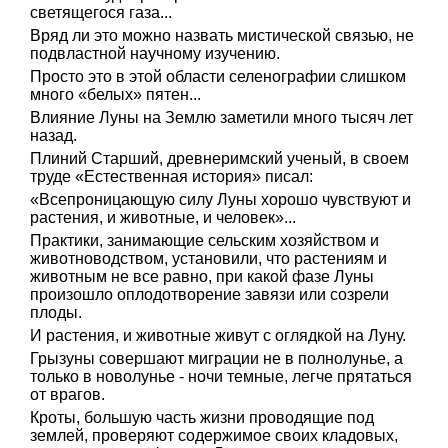
светящегося газа...
Вряд ли это можно назвать мистической связью, не
подвластной научному изучению.
Просто это в этой области селенографии слишком
много «белых» пятен...
Влияние Луны на Землю заметили много тысяч лет
назад.
Плиний Старший, древнеримский ученый, в своем
труде «Естественная история» писал:
«Всепроницающую силу Луны хорошо чувствуют и
растения, и животные, и человек»...
Практики, занимающие сельским хозяйством и
животноводством, установили, что растениям и
животным не все равно, при какой фазе Луны
произошло оплодотворение завязи или созрели
плоды.
И растения, и животные живут с оглядкой на Луну.
Грызуны совершают миграции не в полнолунье, а
только в новолунье - ночи темные, легче прятаться
от врагов.
Кроты, большую часть жизни проводящие под
землей, проверяют содержимое своих кладовых,