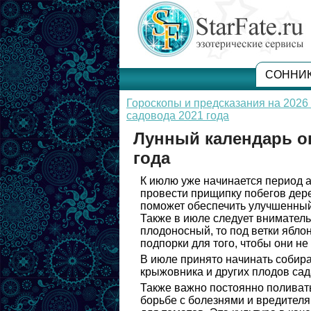
СОННИ
Гороскопы и предсказания на 2026 
садовода 2021 года
Лунный календарь о
года
К июлю уже начинается период а
провести прищипку побегов дерев
поможет обеспечить улучшенный
Также в июле следует вниматель
плодоносный, то под ветки ябло
подпорки для того, чтобы они н
В июле принято начинать собира
крыжовника и других плодов сад
Также важно постоянно поливать
борьбе с болезнями и вредителя