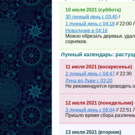
10 июля 2021 (суббота)
30 лунный день с 03:40
/
1 лунный день с 04:18
// 22:00 
Новолуние в 04:16
Можно обрезать деревья, удал
сорняков.
Лунный календарь: растущ
11 июля 2021 (воскресенье)
2 лунный день с 04:47
// 22:30
Луна во Льве с 03:20
Не рекомендуется проводить о
12 июля 2021 (понедельник)
3 лунный день с 06:04
// 22:51
Пришло время сбора различны
13 июля 2021 (вторник)