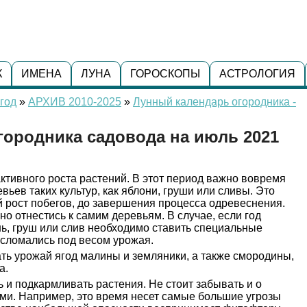
К
ИМЕНА
ЛУНА
ГОРОСКОПЫ
АСТРОЛОГИЯ
год
»
АРХИВ 2010-2025
»
Лунный календарь огородника -
городника садовода на июль 2021
ктивного роста растений. В этот период важно вовремя
ьев таких культур, как яблони, груши или сливы. Это
 рост побегов, до завершения процесса одревеснения.
но отнестись к самим деревьям. В случае, если год
нь, груш или слив необходимо ставить специальные
е сломались под весом урожая.
ть урожай ягод малины и земляники, а также смородины,
а.
 и подкармливать растения. Не стоит забывать и о
ми. Например, это время несет самые большие угрозы