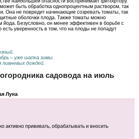
честве наибольшей опасности воспринимает фитофтору.
может быть обработка однопроцентным раствором, так
и. Она не повредит начинающие созревать томаты, так
защитные оболочки плода. Также томаты можно
 йода. Безусловно, он менее эффективен в борьбе с
 есть уверенность в том, что на плоды не попадут
озный.
абрь – уже шапка зимы.
я ливневых дождей.
огородника садовода на июль
ая Луна
о активно прививать, обрабатывать и вносить