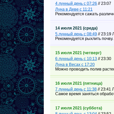
4 лунный день с 07:26
// 23:07
Луна в Деве с 11:21
Рекомендуется сажать различн
14 июля 2021 (среда)
5 лунный день с 08:49
// 23:19
Рекомендуется рыхлить почву.
15 июля 2021 (четверг)
6 лунный день с 10:13
// 23:30
Луна в Весах с 17:20
Можно проводить полив расте
16 июля 2021 (пятница)
7 лунный день с 11:38
// 23:41
Самое время заняться обрабо
17 июля 2021 (суббота)
8 лунный день с 13:04
// 23:52