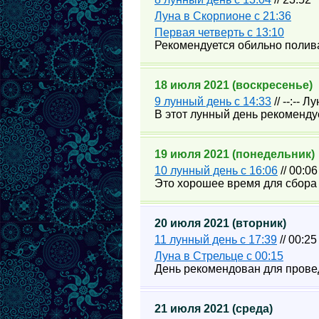
Луна в Скорпионе с 21:36
Первая четверть с 13:10
Рекомендуется обильно полива
18 июля 2021 (воскресенье)
9 лунный день с 14:33
// --:-- 
В этот лунный день рекомендуе
19 июля 2021 (понедельник)
10 лунный день с 16:06
// 00:0
Это хорошее время для сбора 
20 июля 2021 (вторник)
11 лунный день с 17:39
// 00:25
Луна в Стрельце с 00:15
День рекомендован для провед
21 июля 2021 (среда)