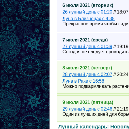
6 июля 2021 (вторник)
26 лунный день с 01:20
// 18:07
Луна в Близнецах с 4:38
Прекрасное время чтобы сади
7 июля 2021 (среда)
27 лунный день с 01:39
// 19:1
Сегодня не следует проводить
8 июля 2021 (четверг)
28 лунный день с 02:07
// 20:24
Луна в Раке с 16:58
Можно подкармливать растения
9 июля 2021 (пятница)
29 лунный день с 02:46
// 21:1
Один из лучших дней для борь
Лунный календарь: Новол