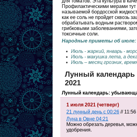
для томатов. Эта культура в ка
Профилактическими мерами тут 
называемой бордосской жидкост
как ее соль не пройдет сквозь 
обрабатывать водным раствором
грибковыми заболеваниями, зато
токсичные соли.
Народные приметы об июле:
Июль - жаркий, январь - мор
Июль - макушка лета, а дек
Июль – месяц грозник, врем
Лунный календарь 
2021
Лунный календарь: убывающ
1 июля 2021 (четверг)
21 лунный день с 00:26
// 11:56
Луна в Овне 04:21
Можно обрезать деревья, можн
удобрения.