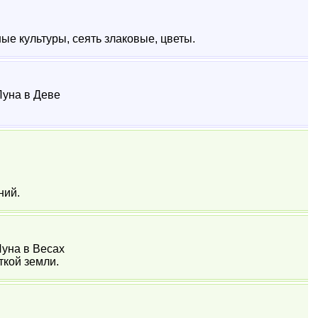
ые культуры, сеять злаковые, цветы.
 Луна в Деве
ний.
 Луна в Весах
ткой земли.