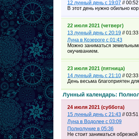
12 лунный день с 19:07
// 00:5
В этот день нужно обильно ко
22 июля 2021 (четверг)
13 лунный день с 20:19
// 01:33
Луна в Козероге с 01:43
Можно заниматься земельным
окучиванием.
23 июля 2021 (пятница)
14 лунный день с 21:10
// 02:3
День весьма благоприятен для
Лунный календарь: Полно
24 июля 2021 (суббота)
15 лунный день с 21:43
// 03:51
Луна в Водолее с 03:09
Полнолуние в 05:36
Не стоит заниматься обрезкой