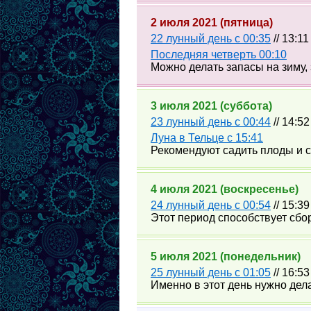
2 июля 2021 (пятница)
22 лунный день с 00:35
// 13:1
Последняя четверть 00:10
Можно делать запасы на зиму,
3 июля 2021 (суббота)
23 лунный день с 00:44
// 14:52
Луна в Тельце с 15:41
Рекомендуют садить плоды и с
4 июля 2021 (воскресенье)
24 лунный день с 00:54
// 15:3
Этот период способствует сбо
5 июля 2021 (понедельник)
25 лунный день с 01:05
// 16:5
Именно в этот день нужно дел