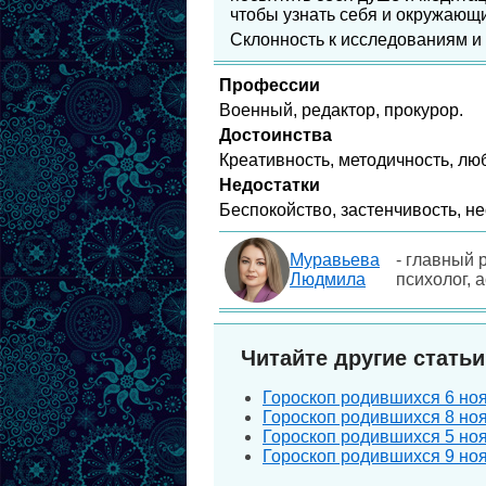
чтобы узнать себя и окружающ
Склонность к исследованиям 
Профессии
Военный, редактор, прокурор.
Достоинства
Креативность, методичность, лю
Недостатки
Беспокойство, застенчивость, н
Муравьева
- главный 
Людмила
психолог, 
Читайте другие статьи
Гороскоп родившихся 6 нояб
Гороскоп родившихся 8 нояб
Гороскоп родившихся 5 нояб
Гороскоп родившихся 9 нояб