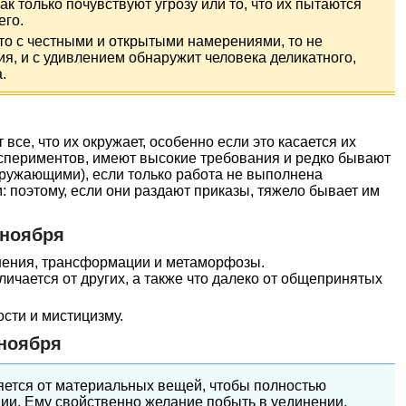
к только почувствуют угрозу или то, что их пытаются
его.
-то с честными и открытыми намерениями, то не
ия, и с удивлением обнаружит человека деликатного,
.
се, что их окружает, особенно если это касается их
спериментов, имеют высокие требования и редко бывают
кружающими), если только работа не выполнена
 поэтому, если они раздают приказы, тяжело бывает им
 ноября
енения, трансформации и метаморфозы.
личается от других, а также что далеко от общепринятых
ости и мистицизму.
 ноября
ляется от материальных вещей, чтобы полностью
ции. Ему свойственно желание побыть в уединении,