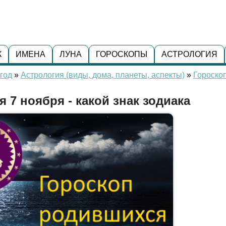
К
ИМЕНА
ЛУНА
ГОРОСКОПЫ
АСТРОЛОГИЯ
год
»
Астрология (виды, дома, планеты, аспекты)
»
Гороско
 7 ноября - какой знак зодиака