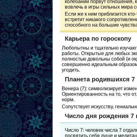
колебаний порвут отношения, ка
вовлечь в игры сильных мира с
Если же к ним приблизится кто
встретит никакого сопротивлен
способного на большие чувства
Карьера по гороскопу
Любопытны и тщательно изучают в
работы. Открытые для любых эк
полностью довольны собой (и о
совершенно идеальным образом:
угодить.
Планета родившихся 7
Венера (7): символизирует изм
Ориентированность на то, что от
норм.
Сопутствует искусству, гениальн
Число дня рождения 7
Число 7: человек числа 7 отда
посвятить себя душе и медита