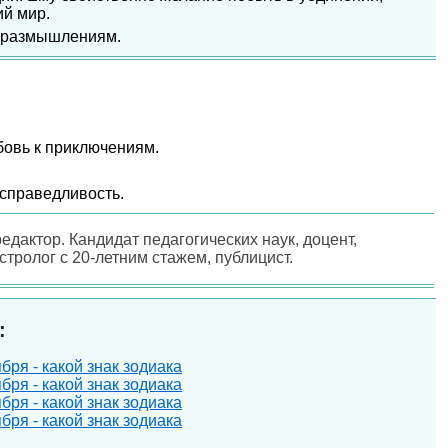
ий мир.
и размышлениям.
бовь к приключениям.
есправедливость.
редактор. Кандидат педагогических наук, доцент,
астролог с 20-летним стажем, публицист.
:
ря - какой знак зодиака
ря - какой знак зодиака
ря - какой знак зодиака
ря - какой знак зодиака