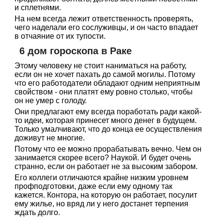
и сплетнями.
На нем всегда лежит ответственность проверять,
чего наделали его сослуживцы, и он часто впадает
в отчаяние от их тупости.
6 дом гороскопа в Раке
Этому человеку не стоит наниматься на работу,
если он не хочет пахать до самой могилы. Потому
что его работодатели обладают одним неприятным
свойством - они платят ему ровно столько, чтобы
он не умер с голоду.
Они предлагают ему всегда поработать ради какой-
то идеи, которая принесет много денег в будущем.
Только умалчивают, что до конца ее осуществления
доживут не многие.
Потому что ее можно прорабатывать вечно. Чем он
занимается скорее всего? Наукой. И будет очень
странно, если он работает не за высоким забором.
Его коллеги отличаются крайне низким уровнем
профподготовки, даже если ему одному так
кажется. Контора, на которую он работает, посулит
ему жилье, но вряд ли у него достанет терпения
ждать долго.