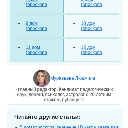
гороскопа
гороскопа
9 дом
10 дом
гороскопа
гороскопа
11 дом
12 дом
гороскопа
гороскопа
Муравьева Людмила
- главный редактор. Кандидат педагогических
наук, доцент, психолог, астролог с 20-летним
стажем, публицист.
Читайте другие статьи:
5 дом гороскопа: значение | В каком знаке ваш