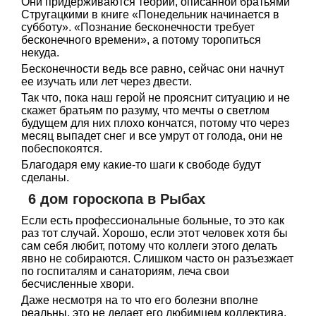
Они придерживаются теории, описанной братьями
Стругацкими в книге «Понедельник начинается в
субботу». «Познание бесконечности требует
бесконечного времени», а потому торопиться
некуда.
Бесконечности ведь все равно, сейчас они начнут
ее изучать или лет через двести.
Так что, пока наш герой не прояснит ситуацию и не
скажет братьям по разуму, что мечты о светлом
будущем для них плохо кончатся, потому что через
месяц выпадет снег и все умрут от голода, они не
побеспокоятся.
Благодаря ему какие-то шаги к свободе будут
сделаны.
6 дом гороскопа в Рыбах
Если есть профессиональные больные, то это как
раз тот случай. Хорошо, если этот человек хотя бы
сам себя любит, потому что коллеги этого делать
явно не собираются. Слишком часто он разъезжает
по госпиталям и санаториям, леча свои
бесчисленные хвори.
Даже несмотря на то что его болезни вполне
реальны, это не делает его любимцем коллектива.