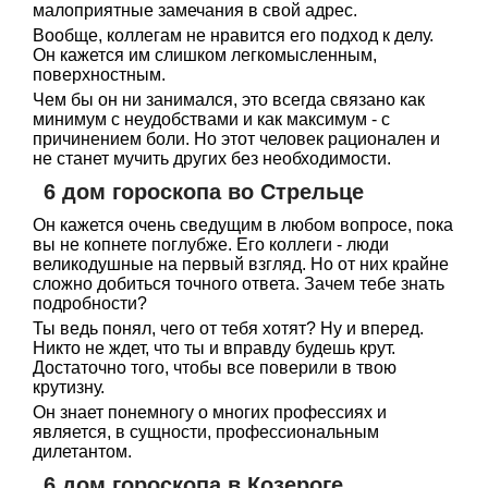
малоприятные замечания в свой адрес.
Вообще, коллегам не нравится его подход к делу.
Он кажется им слишком легкомысленным,
поверхностным.
Чем бы он ни занимался, это всегда связано как
минимум с неудобствами и как максимум - с
причинением боли. Но этот человек рационален и
не станет мучить других без необходимости.
6 дом гороскопа во Стрельце
Он кажется очень сведущим в любом вопросе, пока
вы не копнете поглубже. Его коллеги - люди
великодушные на первый взгляд. Но от них крайне
сложно добиться точного ответа. Зачем тебе знать
подробности?
Ты ведь понял, чего от тебя хотят? Ну и вперед.
Никто не ждет, что ты и вправду будешь крут.
Достаточно того, чтобы все поверили в твою
крутизну.
Он знает понемногу о многих профессиях и
является, в сущности, профессиональным
дилетантом.
6 дом гороскопа в Козероге