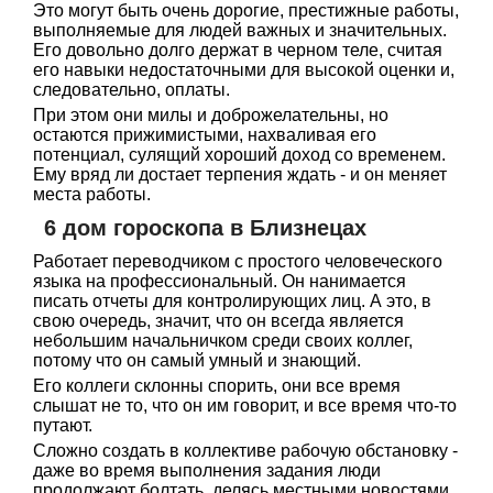
Это могут быть очень дорогие, престижные работы,
выполняемые для людей важных и значительных.
Его довольно долго держат в черном теле, считая
его навыки недостаточными для высокой оценки и,
следовательно, оплаты.
При этом они милы и доброжелательны, но
остаются прижимистыми, нахваливая его
потенциал, сулящий хороший доход со временем.
Ему вряд ли достает терпения ждать - и он меняет
места работы.
6 дом гороскопа в Близнецах
Работает переводчиком с простого человеческого
языка на профессиональный. Он нанимается
писать отчеты для контролирующих лиц. А это, в
свою очередь, значит, что он всегда является
небольшим начальничком среди своих коллег,
потому что он самый умный и знающий.
Его коллеги склонны спорить, они все время
слышат не то, что он им говорит, и все время что-то
путают.
Сложно создать в коллективе рабочую обстановку -
даже во время выполнения задания люди
продолжают болтать, делясь местными новостями