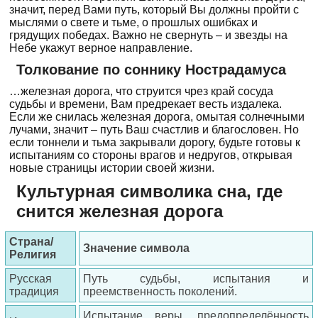
значит, перед Вами путь, который Вы должны пройти с
мыслями о свете и тьме, о прошлых ошибках и
грядущих победах. Важно не свернуть – и звезды на
Небе укажут верное направление.
Толкование по соннику Нострадамуса
…железная дорога, что струится чрез край сосуда
судьбы и времени, Вам предрекает весть издалека.
Если же снилась железная дорога, омытая солнечными
лучами, значит – путь Ваш счастлив и благословен. Но
если тоннели и тьма закрывали дорогу, будьте готовы к
испытаниям со стороны врагов и недругов, открывая
новые страницы истории своей жизни.
Культурная символика сна, где
снится железная дорога
Страна/
Значение символа
Религия
Русская
Путь судьбы, испытания и
традиция
преемственность поколений.
Испытание веры, предопределённость