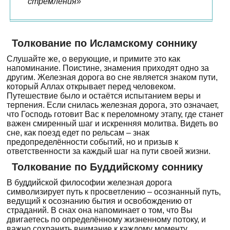
стремления»
Толкование по Исламскому соннику
Слушайте же, о верующие, и примите это как
напоминание. Поистине, знамения приходят одно за
другим. Железная дорога во сне является знаком пути,
который Аллах открывает перед человеком.
Путешествие было и остаётся испытанием веры и
терпения. Если снилась железная дорога, это означает,
что Господь готовит Вас к переломному этапу, где станет
важен смиренный шаг и искренняя молитва. Видеть во
сне, как поезд едет по рельсам – знак
предопределённости событий, но и призыв к
ответственности за каждый шаг на пути своей жизни.
Толкование по Буддийскому соннику
В буддийской философии железная дорога
символизирует путь к просветлению – осознанный путь,
ведущий к осознанию бытия и освобождению от
страданий. В снах она напоминает о том, что Вы
двигаетесь по определённому жизненному потоку, и
важно сохранить внимание к каждому моменту.