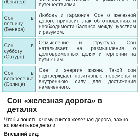
(Юпитер)
путешествиями.
Любовь и гармония. Сон о железной
Сон в
дороге приносит знак об отношениях и
пятницу
необходимости баланса между чувством
(Венера)
и разумом.
Осмысление и структура. Сон
Сон в
наталкивает на размышления о
субботу
долговременных целях и терпении на
(Сатурн)
пути к ним.
Свет и энергия жизни. Такой сон
Сон в
подтверждает позитивные перемены и
воскресенье
внутреннюю силу для достижения
(Солнце)
намеченного.
Сон «железная дорога» в
деталях
Чтобы понять, к чему снится железная дорога, важно
вспомнить все детали.
Внешний вид: