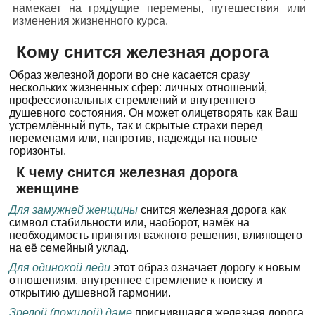
намекает на грядущие перемены, путешествия или
изменения жизненного курса.
Кому снится железная дорога
Образ железной дороги во сне касается сразу
нескольких жизненных сфер: личных отношений,
профессиональных стремлений и внутреннего
душевного состояния. Он может олицетворять как Ваш
устремлённый путь, так и скрытые страхи перед
переменами или, напротив, надежды на новые
горизонты.
К чему снится железная дорога
женщине
Для замужней женщины
снится железная дорога как
символ стабильности или, наоборот, намёк на
необходимость принятия важного решения, влияющего
на её семейный уклад.
Для одинокой леди
этот образ означает дорогу к новым
отношениям, внутреннее стремление к поиску и
открытию душевной гармонии.
Зрелой (пожилой) даме
приснившаяся железная дорога