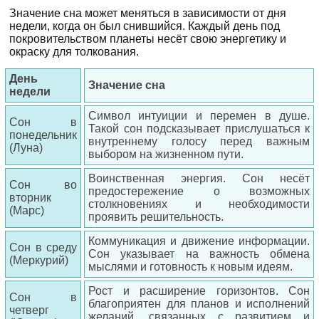
Значение сна может меняться в зависимости от дня
недели, когда он был снившийся. Каждый день под
покровительством планеты несёт свою энергетику и
окраску для толкования.
День
Значение сна
недели
Символ интуиции и перемен в душе.
Сон в
Такой сон подсказывает прислушаться к
понедельник
внутреннему голосу перед важным
(Луна)
выбором на жизненном пути.
Воинственная энергия. Сон несёт
Сон во
предостережение о возможных
вторник
столкновениях и необходимости
(Марс)
проявить решительность.
Коммуникация и движение информации.
Сон в среду
Сон указывает на важность обмена
(Меркурий)
мыслями и готовность к новым идеям.
Рост и расширение горизонтов. Сон
Сон в
благоприятен для планов и исполнений
четверг
желаний, связанных с развитием и