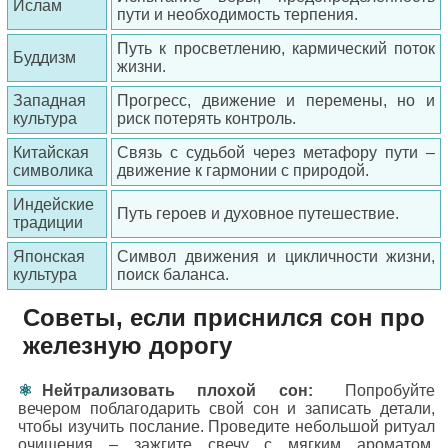
Ислам
пути и необходимость терпения.
Путь к просветлению, кармический поток
Буддизм
жизни.
Западная
Прогресс, движение и перемены, но и
культура
риск потерять контроль.
Китайская
Связь с судьбой через метафору пути –
символика
движение к гармонии с природой.
Индейские
Путь героев и духовное путешествие.
традиции
Японская
Символ движения и цикличности жизни,
культура
поиск баланса.
Советы, если приснился сон про
железную дорогу
Нейтрализовать плохой сон:
Попробуйте
вечером поблагодарить свой сон и записать детали,
чтобы изучить послание. Проведите небольшой ритуал
очищения – зажгите свечу с мягким ароматом,