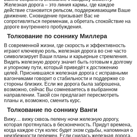
Железная дорога – это линия кармы, где каждое
действие становится рельсом, поддерживающим Ваше
движение. Сновидение призывает Вас не
сопротивляться переменам, а обретать спокойствие на
дороге внутреннего пробуждения.
Толкование по соннику Миллера
В современной жизни, где скорость и эффективность
играют ключевую роль, железная дорога во сне часто
символизирует Ваши планы и карьерные стремления.
Видеть железную дорогу значит быть готовым к долгому
и упорному пути, который приведёт к достижению
целей. Приснившаяся железная дорога с исправными
вагончиками говорит о стабильности и поддержке со
стороны близких. Если же дорога была заброшена,
возможно, сейчас Вы сомневаетесь в выбранном
направлении. Такой сон предлагает пересмотреть
планы и, возможно, сменить курс.
Толкование по соннику Ванги
Вижу… вижу сквозь пелену ночи железную дорогу,
которая протянулась в бесконечность. Придут времена,
когда каждое стук колес будет эхом судьбы, напоминая о
неизбежности перемен. Если снилась железная дорога,