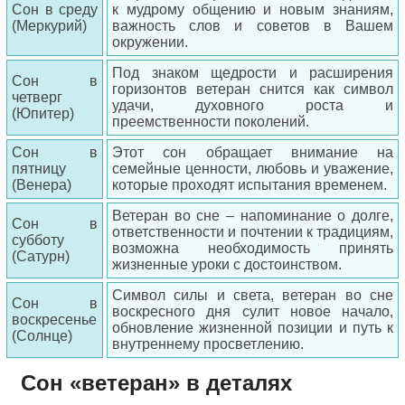
Сон в среду
к мудрому общению и новым знаниям,
(Меркурий)
важность слов и советов в Вашем
окружении.
Под знаком щедрости и расширения
Сон в
горизонтов ветеран снится как символ
четверг
удачи, духовного роста и
(Юпитер)
преемственности поколений.
Сон в
Этот сон обращает внимание на
пятницу
семейные ценности, любовь и уважение,
(Венера)
которые проходят испытания временем.
Ветеран во сне – напоминание о долге,
Сон в
ответственности и почтении к традициям,
субботу
возможна необходимость принять
(Сатурн)
жизненные уроки с достоинством.
Символ силы и света, ветеран во сне
Сон в
воскресного дня сулит новое начало,
воскресенье
обновление жизненной позиции и путь к
(Солнце)
внутреннему просветлению.
Сон «ветеран» в деталях