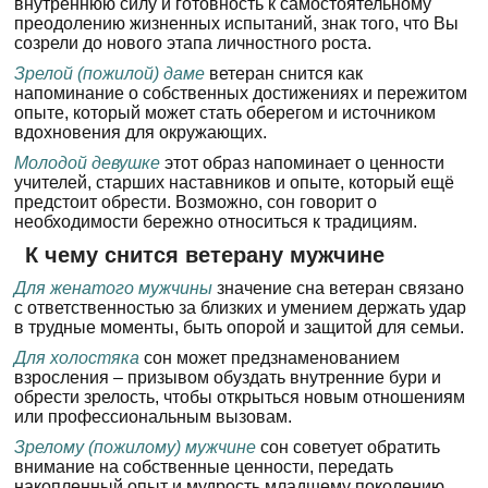
внутреннюю силу и готовность к самостоятельному
преодолению жизненных испытаний, знак того, что Вы
созрели до нового этапа личностного роста.
Зрелой (пожилой) даме
ветеран снится как
напоминание о собственных достижениях и пережитом
опыте, который может стать оберегом и источником
вдохновения для окружающих.
Молодой девушке
этот образ напоминает о ценности
учителей, старших наставников и опыте, который ещё
предстоит обрести. Возможно, сон говорит о
необходимости бережно относиться к традициям.
К чему снится ветерану мужчине
Для женатого мужчины
значение сна ветеран связано
с ответственностью за близких и умением держать удар
в трудные моменты, быть опорой и защитой для семьи.
Для холостяка
сон может предзнаменованием
взросления – призывом обуздать внутренние бури и
обрести зрелость, чтобы открыться новым отношениям
или профессиональным вызовам.
Зрелому (пожилому) мужчине
сон советует обратить
внимание на собственные ценности, передать
накопленный опыт и мудрость младшему поколению,