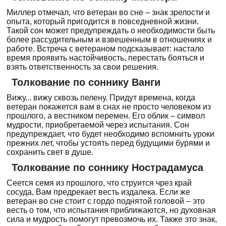
Миллер отмечал, что ветеран во сне – знак зрелости и
опыта, который пригодится в повседневной жизни.
Такой сон может предупреждать о необходимости быть
более рассудительным и взвешенным в отношениях и
работе. Встреча с ветераном подсказывает: настало
время проявить настойчивость, перестать бояться и
взять ответственность за свои решения.
Толкование по соннику Ванги
Вижу... вижу сквозь пелену. Придут времена, когда
ветеран покажется вам в снах не просто человеком из
прошлого, а вестником перемен. Его облик – символ
мудрости, приобретаемой через испытания. Сон
предупреждает, что будет необходимо вспомнить уроки
прежних лет, чтобы устоять перед будущими бурями и
сохранить свет в душе.
Толкование по соннику Нострадамуса
Сеется семя из прошлого, что струится чрез край
сосуда, Вам предрекает весть издалека. Если же
ветеран во сне стоит с гордо поднятой головой – это
весть о том, что испытания приближаются, но духовная
сила и мудрость помогут превозмочь их. Также это знак,