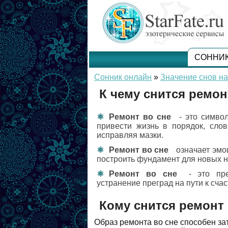
СОННИ
Сонник онлайн
»
Значение снов на
К чему снится ремон
Ремонт во сне
- это симво
привести жизнь в порядок, слов
исправляя мазки.
Ремонт во сне
означает эмо
построить фундамент для новых 
Ремонт во сне
- это пре
устранение преград на пути к счас
Кому снится ремонт
Образ ремонта во сне способен з