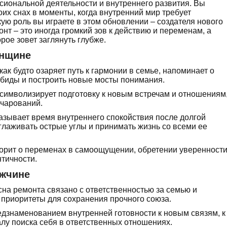
иональной деятельности и внутреннего развития. Вы
оих снах в моменты, когда внутренний мир требует
ую роль вы играете в этом обновлении – создателя нового
нт – это иногда громкий зов к действию и переменам, а
рое зовет заглянуть глубже.
енщине
как будто озаряет путь к гармонии в семье, напоминает о
обиды и построить новые мосты понимания.
символизирует подготовку к новым встречам и отношениям
чарований.
азывает время внутреннего спокойствия после долгой
сглаживать острые углы и принимать жизнь со всеми ее
ворит о переменах в самоощущении, обретении уверенност
тичности.
ужчине
сна ремонта связано с ответственностью за семью и
 приоритеты для сохранения прочного союза.
едзнаменованием внутренней готовности к новым связям, к
алу поиска себя в ответственных отношениях.