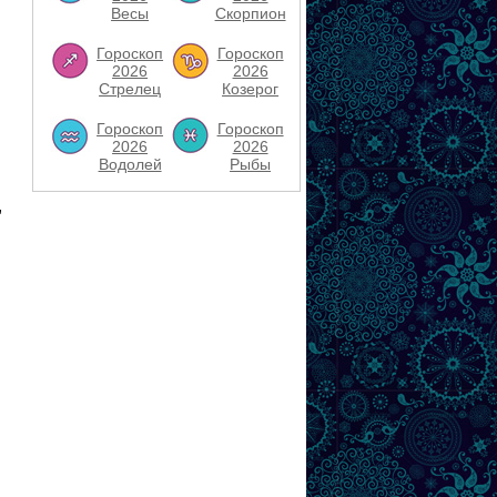
Весы
Скорпион
Гороскоп
Гороскоп
2026
2026
Стрелец
Козерог
Гороскоп
Гороскоп
2026
2026
Водолей
Рыбы
,
и