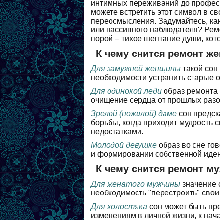
интимных переживаний до професс
можете встретить этот символ в св
переосмысления. Задумайтесь, как
или пассивного наблюдателя? Ремо
порой – тихое шептание души, кото
К чему снится ремонт ж
Для замужней женщины
такой сон 
необходимости устранить старые 
Для одинокой леди
образ ремонта 
очищение сердца от прошлых разо
Зрелой (пожилой) даме
сон предск
борьбы, когда приходит мудрость 
недостатками.
Молодой девушке
образ во сне го
и формировании собственной иден
К чему снится ремонт м
Для женатого мужчины
значение 
необходимость "перестроить" свои
Для холостяка
сон может быть пр
изменениям в личной жизни, к нач