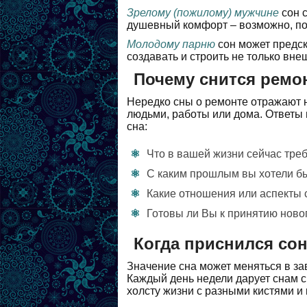
Зрелому (пожилому) мужчине
сон с
душевный комфорт – возможно, по
Молодому парню
сон может предс
создавать и строить не только вне
Почему снится ремо
Нередко сны о ремонте отражают 
людьми, работы или дома. Ответы 
сна:
Что в вашей жизни сейчас тре
С каким прошлым вы хотели бы
Какие отношения или аспекты 
Готовы ли Вы к принятию ново
Когда приснился со
Значение сна может меняться в зав
Каждый день недели дарует снам с
холсту жизни с разными кистями и 