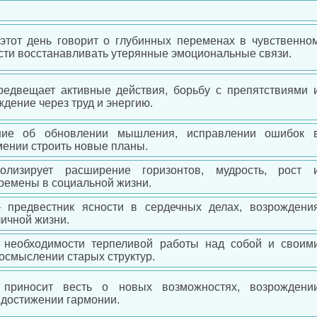
этот день говорит о глубинных переменах в чувственно
сти восстанавливать утерянные эмоциональные связи.
редвещает активные действия, борьбу с препятствиями 
дение через труд и энергию.
ние об обновлении мышления, исправлении ошибок 
мении строить новые планы.
олизирует расширение горизонтов, мудрость, рост 
ремены в социальной жизни.
 предвестник ясности в сердечных делах, возрождени
личной жизни.
 необходимости терпеливой работы над собой и своим
осмыслении старых структур.
приносит весть о новых возможностях, возрождени
 достижении гармонии.