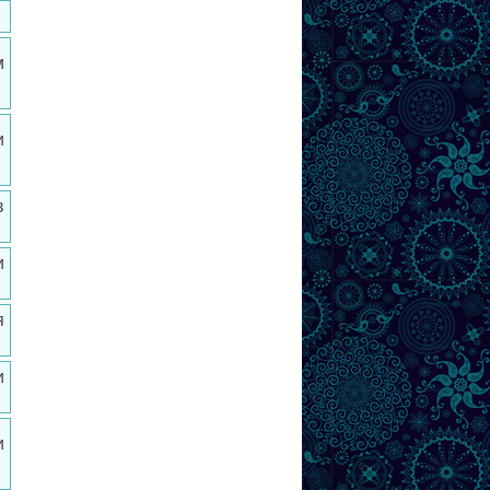
м
и
в
и
я
и
и