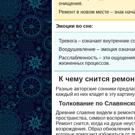
очищения.
Ремонт в новом месте – знак нач
Эмоции во сне:
Тревога – означает внутренние 
Воодушевление – эмоция означае
Расслабленность – эти ощущения
жизненных процессов.
К чему снится ремон
Разные авторские сонники предлаг
каждый из них кладет в эту картин
Толкование по Славянск
Древние славяне видели в ремонте
пространства, символ восприятия 
Ремонт снится, когда на душе неус
возрождения. Образ обновления в 
которые помогают избавиться от д