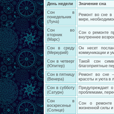
День недели
Значение сна
Сон в
Ремонт во сне в 
понедельник
мире, необходимо
(Луна)
Сон во
Сон о ремонте п
вторник
внутреннее возрож
(Марс)
Сон в среду
Он несет посла
(Меркурий)
коммуникации и у
Сон в четверг
Такой сон симв
(Юпитер)
благоприятные пе
Сон в пятницу
Ремонт во сне –
(Венера)
красоты и уюта в 
Сон в субботу
Предупреждает о
(Сатурн)
проблемами, пере
Сон в
Сон о ремонте 
воскресенье
жизненной силы и
(Солнце)