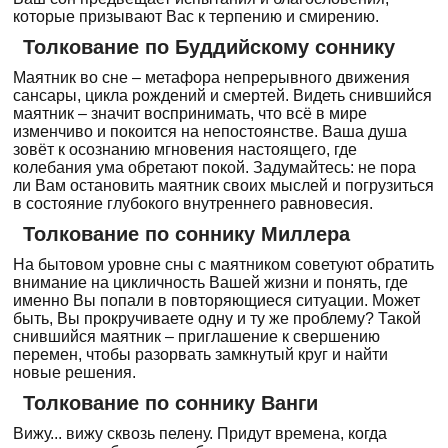
которые призывают Вас к терпению и смирению.
Толкование по Буддийскому соннику
Маятник во сне – метафора непрерывного движения
сансары, цикла рождений и смертей. Видеть снившийся
маятник – значит воспринимать, что всё в мире
изменчиво и покоится на непостоянстве. Ваша душа
зовёт к осознанию мгновения настоящего, где
колебания ума обретают покой. Задумайтесь: не пора
ли Вам остановить маятник своих мыслей и погрузиться
в состояние глубокого внутреннего равновесия.
Толкование по соннику Миллера
На бытовом уровне сны с маятником советуют обратить
внимание на цикличность Вашей жизни и понять, где
именно Вы попали в повторяющиеся ситуации. Может
быть, Вы прокручиваете одну и ту же проблему? Такой
снившийся маятник – приглашение к свершению
перемен, чтобы разорвать замкнутый круг и найти
новые решения.
Толкование по соннику Ванги
Вижу... вижу сквозь пелену. Придут времена, когда