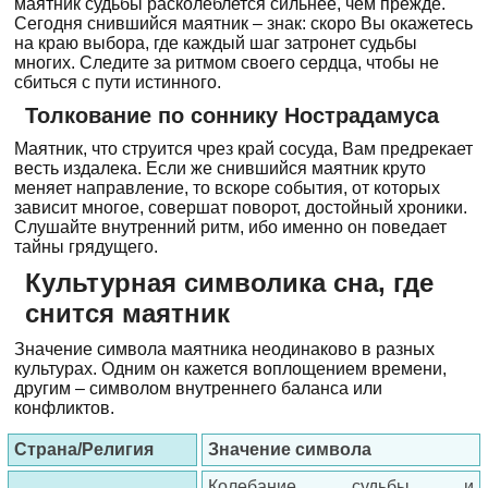
маятник судьбы расколеблется сильнее, чем прежде.
Сегодня снившийся маятник – знак: скоро Вы окажетесь
на краю выбора, где каждый шаг затронет судьбы
многих. Следите за ритмом своего сердца, чтобы не
сбиться с пути истинного.
Толкование по соннику Нострадамуса
Маятник, что струится чрез край сосуда, Вам предрекает
весть издалека. Если же снившийся маятник круто
меняет направление, то вскоре события, от которых
зависит многое, совершат поворот, достойный хроники.
Слушайте внутренний ритм, ибо именно он поведает
тайны грядущего.
Культурная символика сна, где
снится маятник
Значение символа маятника неодинаково в разных
культурах. Одним он кажется воплощением времени,
другим – символом внутреннего баланса или
конфликтов.
Страна/Религия
Значение символа
Колебание судьбы и