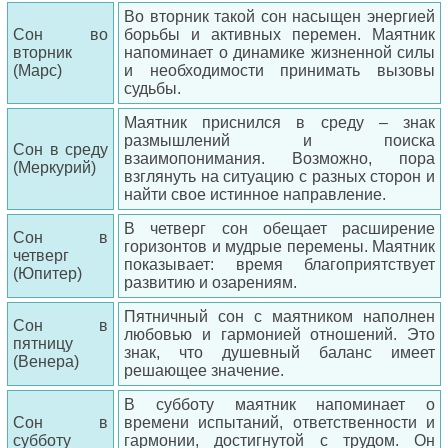
Во вторник такой сон насыщен энергией
Сон во
борьбы и активных перемен. Маятник
вторник
напоминает о динамике жизненной силы
(Марс)
и необходимости принимать вызовы
судьбы.
Маятник приснился в среду – знак
размышлений и поиска
Сон в среду
взаимопонимания. Возможно, пора
(Меркурий)
взглянуть на ситуацию с разных сторон и
найти свое истинное направление.
В четверг сон обещает расширение
Сон в
горизонтов и мудрые перемены. Маятник
четверг
показывает: время благоприятствует
(Юпитер)
развитию и озарениям.
Пятничный сон с маятником наполнен
Сон в
любовью и гармонией отношений. Это
пятницу
знак, что душевный баланс имеет
(Венера)
решающее значение.
В субботу маятник напоминает о
Сон в
времени испытаний, ответственности и
субботу
гармонии, достигнутой с трудом. Он