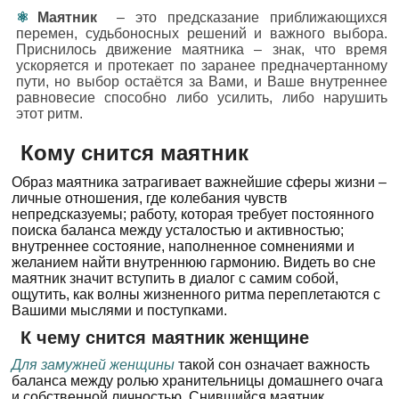
Маятник
– это предсказание приближающихся
перемен, судьбоносных решений и важного выбора.
Приснилось движение маятника – знак, что время
ускоряется и протекает по заранее предначертанному
пути, но выбор остаётся за Вами, и Ваше внутреннее
равновесие способно либо усилить, либо нарушить
этот ритм.
Кому снится маятник
Образ маятника затрагивает важнейшие сферы жизни –
личные отношения, где колебания чувств
непредсказуемы; работу, которая требует постоянного
поиска баланса между усталостью и активностью;
внутреннее состояние, наполненное сомнениями и
желанием найти внутреннюю гармонию. Видеть во сне
маятник значит вступить в диалог с самим собой,
ощутить, как волны жизненного ритма переплетаются с
Вашими мыслями и поступками.
К чему снится маятник женщине
Для замужней женщины
такой сон означает важность
баланса между ролью хранительницы домашнего очага
и собственной личностью. Снившийся маятник