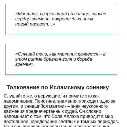
«Маятник, сверкающий на солнце, словно
сердце времени, покроет дыханием
новый рассвет…»
«Слушай тело, как маятник качается – в
этом ритме древняя воля и борьба
времен».
Толкование по Исламскому соннику
Слушайте же, о верующие, и примите это как
напоминание. Поистине, знамения приходят одно за
другим, и снившийся маятник – знак неуклонного
движения предначертанных судеб. Он словно
напоминает о том, что Воля Аллаха приводит в мир
постоянное чередование светлых и темных периодов.
Ваш сон предвещает испытания и благословения,