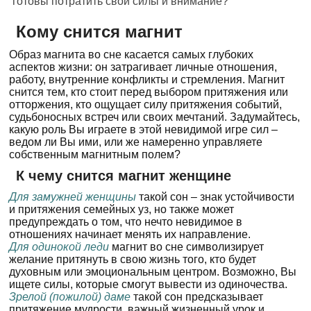
готовы потратить свои силы и внимание?
Кому снится магнит
Образ магнита во сне касается самых глубоких
аспектов жизни: он затрагивает личные отношения,
работу, внутренние конфликты и стремления. Магнит
снится тем, кто стоит перед выбором притяжения или
отторжения, кто ощущает силу притяжения событий,
судьбоносных встреч или своих мечтаний. Задумайтесь,
какую роль Вы играете в этой невидимой игре сил –
ведом ли Вы ими, или же намеренно управляете
собственным магнитным полем?
К чему снится магнит женщине
Для замужней женщины
такой сон – знак устойчивости
и притяжения семейных уз, но также может
предупреждать о том, что нечто невидимое в
отношениях начинает менять их направление.
Для одинокой леди
магнит во сне символизирует
желание притянуть в свою жизнь того, кто будет
духовным или эмоциональным центром. Возможно, Вы
ищете силы, которые смогут вывести из одиночества.
Зрелой (пожилой) даме
такой сон предсказывает
притяжение мудрости, важный жизненный урок и