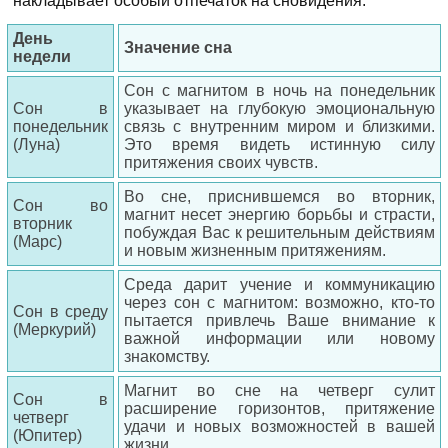
накладывает особый отпечаток на сновидения.
День
Значение сна
недели
Сон с магнитом в ночь на понедельник
Сон в
указывает на глубокую эмоциональную
понедельник
связь с внутренним миром и близкими.
(Луна)
Это время видеть истинную силу
притяжения своих чувств.
Во сне, приснившемся во вторник,
Сон во
магнит несет энергию борьбы и страсти,
вторник
побуждая Вас к решительным действиям
(Марс)
и новым жизненным притяжениям.
Среда дарит учение и коммуникацию
через сон с магнитом: возможно, кто-то
Сон в среду
пытается привлечь Ваше внимание к
(Меркурий)
важной информации или новому
знакомству.
Магнит во сне на четверг сулит
Сон в
расширение горизонтов, притяжение
четверг
удачи и новых возможностей в вашей
(Юпитер)
жизни.