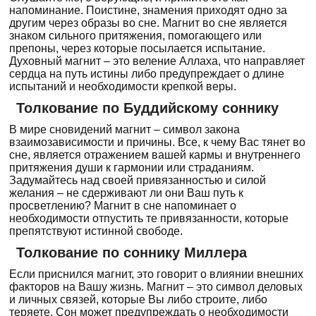
напоминание. Поистине, знамения приходят одно за
другим через образы во сне. Магнит во сне является
знаком сильного притяжения, помогающего или
препоны, через которые посылается испытание.
Духовный магнит – это веление Аллаха, что направляет
сердца на путь истины либо предупреждает о длине
испытаний и необходимости крепкой веры.
Толкование по Буддийскому соннику
В мире сновидений магнит – символ закона
взаимозависимости и причины. Все, к чему Вас тянет во
сне, является отражением вашей кармы и внутреннего
притяжения души к гармонии или страданиям.
Задумайтесь над своей привязанностью и силой
желания – не сдерживают ли они Ваш путь к
просветлению? Магнит в сне напоминает о
необходимости отпустить те привязанности, которые
препятствуют истинной свободе.
Толкование по соннику Миллера
Если приснился магнит, это говорит о влиянии внешних
факторов на Вашу жизнь. Магнит – это символ деловых
и личных связей, которые Вы либо строите, либо
теряете. Сон может предупреждать о необходимости