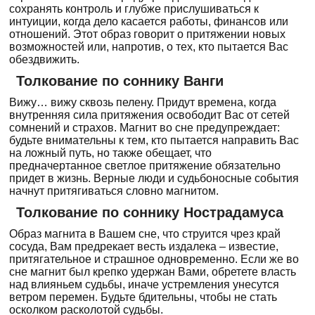
сохранять контроль и глубже прислушиваться к
интуиции, когда дело касается работы, финансов или
отношений. Этот образ говорит о притяжении новых
возможностей или, напротив, о тех, кто пытается Вас
обездвижить.
Толкование по соннику Ванги
Вижу… вижу сквозь пелену. Придут времена, когда
внутренняя сила притяжения освободит Вас от сетей
сомнений и страхов. Магнит во сне предупреждает:
будьте внимательны к тем, кто пытается направить Вас
на ложный путь, но также обещает, что
предначертанное светлое притяжение обязательно
придет в жизнь. Верные люди и судьбоносные события
начнут притягиваться словно магнитом.
Толкование по соннику Нострадамуса
Образ магнита в Вашем сне, что струится чрез край
сосуда, Вам предрекает весть издалека – известие,
притягательное и страшное одновременно. Если же во
сне магнит был крепко удержан Вами, обретете власть
над влияньем судьбы, иначе устремления унесутся
ветром перемен. Будьте бдительны, чтобы не стать
осколком расколотой судьбы.