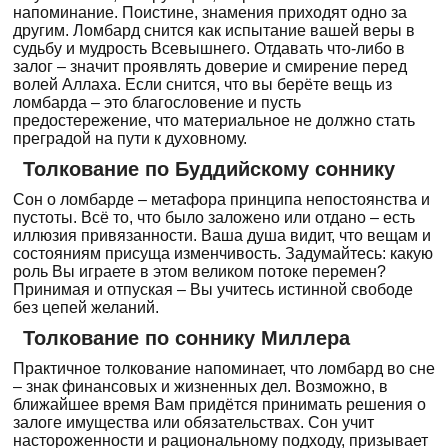
напоминание. Поистине, знамения приходят одно за
другим. Ломбард снится как испытание вашей веры в
судьбу и мудрость Всевышнего. Отдавать что-либо в
залог – значит проявлять доверие и смирение перед
волей Аллаха. Если снится, что вы берёте вещь из
ломбарда – это благословение и пусть
предостережение, что материальное не должно стать
преградой на пути к духовному.
Толкование по Буддийскому соннику
Сон о ломбарде – метафора принципа непостоянства и
пустоты. Всё то, что было заложено или отдано – есть
иллюзия привязанности. Ваша душа видит, что вещам и
состояниям присуща изменчивость. Задумайтесь: какую
роль Вы играете в этом великом потоке перемен?
Принимая и отпуская – Вы учитесь истинной свободе
без цепей желаний.
Толкование по соннику Миллера
Практичное толкование напоминает, что ломбард во сне
– знак финансовых и жизненных дел. Возможно, в
ближайшее время Вам придётся принимать решения о
залоге имущества или обязательствах. Сон учит
настороженности и рациональному подходу, призывает