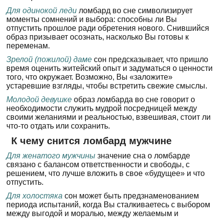
Для одинокой леди
ломбард во сне символизирует
моменты сомнений и выбора: способны ли Вы
отпустить прошлое ради обретения нового. Снившийся
образ призывает осознать, насколько Вы готовы к
переменам.
Зрелой (пожилой) даме
сон предсказывает, что пришло
время оценить житейский опыт и задуматься о ценности
того, что окружает. Возможно, Вы «заложите»
устаревшие взгляды, чтобы встретить свежие смыслы.
Молодой девушке
образ ломбарда во сне говорит о
необходимости служить мудрой посредницей между
своими желаниями и реальностью, взвешивая, стоит ли
что-то отдать или сохранить.
К чему снится ломбард мужчине
Для женатого мужчины
значение сна о ломбарде
связано с балансом ответственности и свободы, с
решением, что лучше вложить в свое «будущее» и что
отпустить.
Для холостяка
сон может быть предзнаменованием
периода испытаний, когда Вы сталкиваетесь с выбором
между выгодой и моралью, между желаемым и