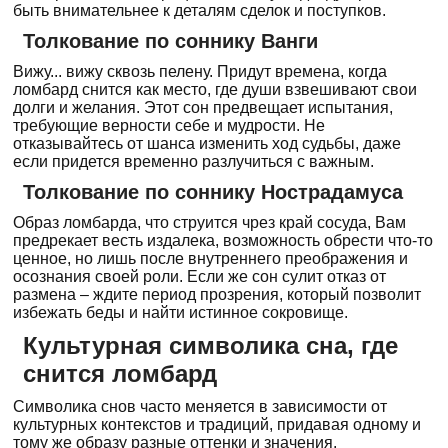
быть внимательнее к деталям сделок и поступков.
Толкование по соннику Ванги
Вижу... вижу сквозь пелену. Придут времена, когда
ломбард снится как место, где души взвешивают свои
долги и желания. Этот сон предвещает испытания,
требующие верности себе и мудрости. Не
отказывайтесь от шанса изменить ход судьбы, даже
если придется временно разлучиться с важным.
Толкование по соннику Нострадамуса
Образ ломбарда, что струится чрез край сосуда, Вам
предрекает весть издалека, возможность обрести что-то
ценное, но лишь после внутреннего преображения и
осознания своей роли. Если же сон сулит отказ от
размена – ждите период прозрения, который позволит
избежать беды и найти истинное сокровище.
Культурная символика сна, где
снится ломбард
Символика снов часто меняется в зависимости от
культурных контекстов и традиций, придавая одному и
тому же образу разные оттенки и значения.