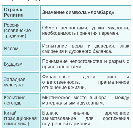
Страна/
Значение символа «ломбард»
Религия
Россия
Обмен ценностями, уроки мудрости,
(славянские
необходимость принятия перемен.
традиции)
Испытание веры и доверия, знак
Ислам
смирения и духовного баланса.
Понимание непостоянства и разрыв с
Буддизм
привязанностями.
Финансовые сделки, риск и
Западная
ответственность, прагматичное
культура
отношение к жизни.
Кельтские
Мистическое место выбора – между
легенды
материальным и духовным.
Китай
Баланс инь-янь, временное
(традиционная
заимствование для достижения
символика)
внутренней гармонии.