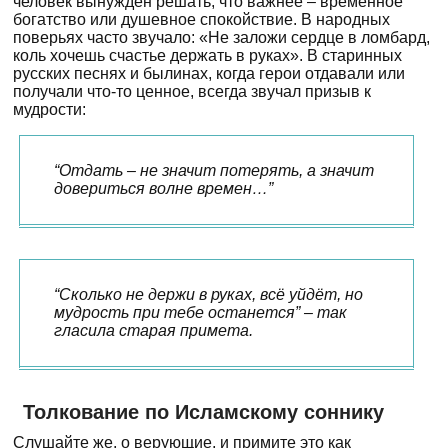
человек вынужден решать, что важнее – временное
богатство или душевное спокойствие. В народных
поверьях часто звучало: «Не заложи сердце в ломбард,
коль хочешь счастье держать в руках». В старинных
русских песнях и былинах, когда герои отдавали или
получали что-то ценное, всегда звучал призыв к
мудрости:
“Отдать – не значит потерять, а значит
довериться волне времен…”
“Сколько не держи в руках, всё уйдёт, но
мудрость при тебе останется” – так
гласила старая примета.
Толкование по Исламскому соннику
Слушайте же, о верующие, и примите это как