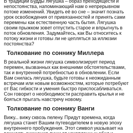
В традиции Будды лягушка – образ преходящести и
непостоянства, напоминающий нам о непрерывном
потоке изменений. Увидеть её во сне – значит познать
урок освобождения от привязанностей и принять сами
перемены как естественную часть бытия. Лягушка
своим прыжком зовет отпустить старое и впрыгнуть в
поток обновления. Задумайтесь, как Вы относитесь к
потоку жизни и готовы ли не цепляться за иллюзии
постоянства?
Толкование по соннику Миллера
В реальной жизни лягушка символизирует период
перемен, вызванных как внешними обстоятельствами,
так и внутренней потребностью в обновлении. Если
Вам снилась лягушка, будьте готовы к неожиданным
встречам или новым возможностям, которые потребуют
от Вас гибкости и умения быстро приспосабливаться.
Сон говорит о необходимости расправить крылья и не
бояться прыгать навстречу новому.
Толкование по соннику Ванги
Вижу... вижу сквозь пелену. Придут времена, когда
лягушка станет Вашим путеводителем в новую эпоху
внутреннего пробуждения. Этот символ указывает на