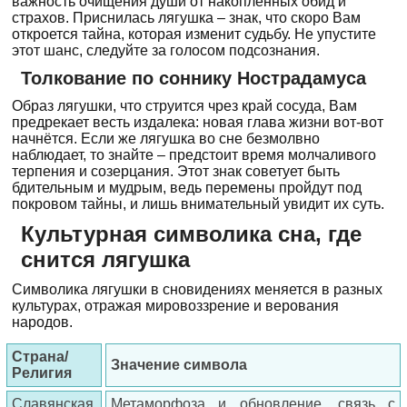
важность очищения души от накопленных обид и
страхов. Приснилась лягушка – знак, что скоро Вам
откроется тайна, которая изменит судьбу. Не упустите
этот шанс, следуйте за голосом подсознания.
Толкование по соннику Нострадамуса
Образ лягушки, что струится чрез край сосуда, Вам
предрекает весть издалека: новая глава жизни вот-вот
начнётся. Если же лягушка во сне безмолвно
наблюдает, то знайте – предстоит время молчаливого
терпения и созерцания. Этот знак советует быть
бдительным и мудрым, ведь перемены пройдут под
покровом тайны, и лишь внимательный увидит их суть.
Культурная символика сна, где
снится лягушка
Символика лягушки в сновидениях меняется в разных
культурах, отражая мировоззрение и верования
народов.
Страна/
Значение символа
Религия
Славянская
Метаморфоза и обновление, связь с