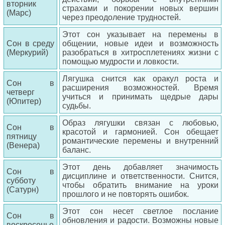
вторник
страхами и покорении новых вершин
(Марс)
через преодоление трудностей.
Этот сон указывает на перемены в
Сон в среду
общении, новые идеи и возможность
(Меркурий)
разобраться в хитросплетениях жизни с
помощью мудрости и ловкости.
Лягушка снится как оракул роста и
Сон в
расширения возможностей. Время
четверг
учиться и принимать щедрые дары
(Юпитер)
судьбы.
Образ лягушки связан с любовью,
Сон в
красотой и гармонией. Сон обещает
пятницу
романтические перемены и внутренний
(Венера)
баланс.
Этот день добавляет значимость
Сон в
дисциплине и ответственности. Снится,
субботу
чтобы обратить внимание на уроки
(Сатурн)
прошлого и не повторять ошибок.
Этот сон несет светлое послание
Сон в
обновления и радости. Возможны новые
воскресенье