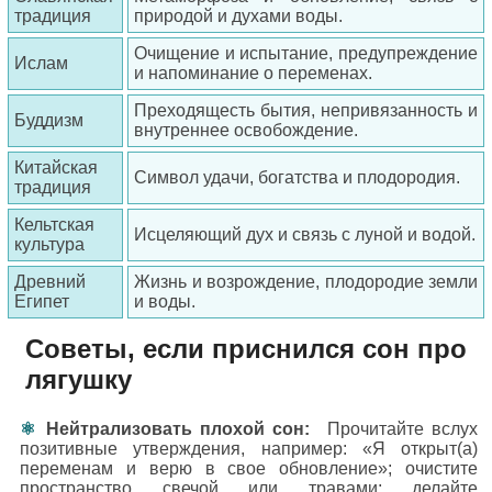
традиция
природой и духами воды.
Очищение и испытание, предупреждение
Ислам
и напоминание о переменах.
Преходящесть бытия, непривязанность и
Буддизм
внутреннее освобождение.
Китайская
Символ удачи, богатства и плодородия.
традиция
Кельтская
Исцеляющий дух и связь с луной и водой.
культура
Древний
Жизнь и возрождение, плодородие земли
Египет
и воды.
Советы, если приснился сон про
лягушку
Нейтрализовать плохой сон:
Прочитайте вслух
позитивные утверждения, например: «Я открыт(а)
переменам и верю в свое обновление»; очистите
пространство свечой или травами; делайте