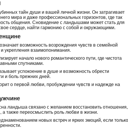
ш
убинных тайн души и вашей личной жизни. Он затрагивает
него мира и даже профессиональных горизонтов, где так
ность общения. Сновидение с ландышами может стать для
 свое сердце, найти гармонию с собой и окружающими.
женщине
 означает возможность возрождения чувств в семейной
 и укрепления взаимопонимания.
зирует начало нового романтического пути, где чистота
лавными спутниками.
азывает успокоение в душе и возможность обрести
ги и боль прежних дней.
ворит о первой любви, пробуждении чувств и надежде на
мужчине
сна ландыша связано с желанием восстановить отношения,
, а также переосмыслить роль любви в жизни.
дзнаменованием новых встреч и ярких эмоций, если тольк
кренности.