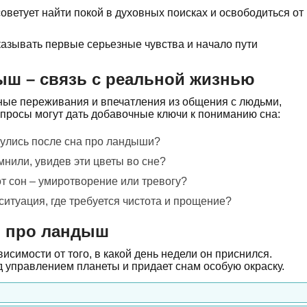
оветует найти покой в духовных поисках и освободиться от
азывать первые серьезные чувства и начало пути
ыш – связь с реальной жизнью
ые переживания и впечатления из общения с людьми,
опросы могут дать добавочные ключи к пониманию сна:
улись после сна про ландыши?
мнили, увидев эти цветы во сне?
от сон – умиротворение или тревогу?
ситуация, где требуется чистота и прощение?
н про ландыш
исимости от того, в какой день недели он приснился.
 управлением планеты и придает снам особую окраску.