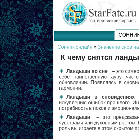
СОННИ
Сонник онлайн
»
Значение снов на
К чему снятся ланд
Ландыши во сне
– это симво
себе таинственную ауру чис
обновлении. Появляясь в снови
гармонии.
Ландыши в сновидениях
искуплению ошибок прошлого. Ин
потребность в покое и эмоционал
Ландыши
– это предсказан
чувствами или духовным ростом. 
роль вы играете в этом скрытом п