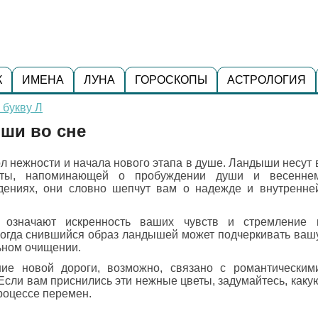
К
ИМЕНА
ЛУНА
ГОРОСКОПЫ
АСТРОЛОГИЯ
 букву Л
ыши во сне
л нежности и начала нового этапа в душе. Ландыши несут 
тоты, напоминающей о пробуждении души и весенне
дениях, они словно шепчут вам о надежде и внутренне
означают искренность ваших чувств и стремление 
огда снившийся образ ландышей может подчеркивать ваш
ьном очищении.
ие новой дороги, возможно, связано с романтическим
Если вам приснились эти нежные цветы, задумайтесь, каку
роцессе перемен.