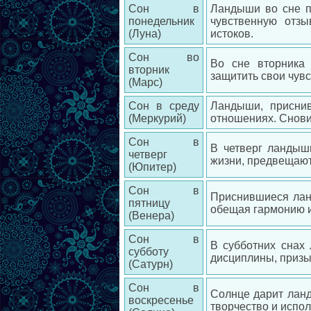
Сон в
Ландыши во сне п
понедельник
чувственную отз
(Луна)
истоков.
Сон во
Во сне вторника
вторник
защитить свои чувс
(Марс)
Сон в среду
Ландыши, приснив
(Меркурий)
отношениях. Снови
Сон в
В четверг ландыши
четверг
жизни, предвещают
(Юпитер)
Сон в
Приснившиеся ланд
пятницу
обещая гармонию и
(Венера)
Сон в
В субботних снах
субботу
дисциплины, призы
(Сатурн)
Сон в
Солнце дарит ланд
воскресенье
творчество и испо