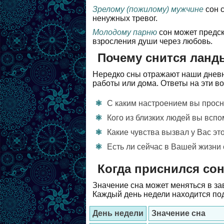
Зрелому (пожилому) мужчине
сон с
ненужных тревог.
Молодому парню
сон может предск
взросления души через любовь.
Почему снится ланд
Нередко сны отражают наши дневн
работы или дома. Ответы на эти в
С каким настроением вы просн
Кого из близких людей вы вспо
Какие чувства вызвал у Вас эт
Есть ли сейчас в Вашей жизни 
Когда приснился со
Значение сна может меняться в зав
Каждый день недели находится под
День недели
Значение сна