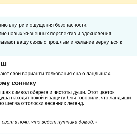
нию внутри и ощущения безопасности.
ытие новых жизненных перспектив и вдохновения.
зывают вашу связь с прошлым и желание вернуться к
ыш
гают свои варианты толкования сна о ландышах.
ому соннику
шах символ оберега и чистоты души. Этот цветок
душа находит покой и защиту. Они говорили, что ландыши
но шепча отголоски весенних легенд.
 свет в ночи, что ведет путника домой.»