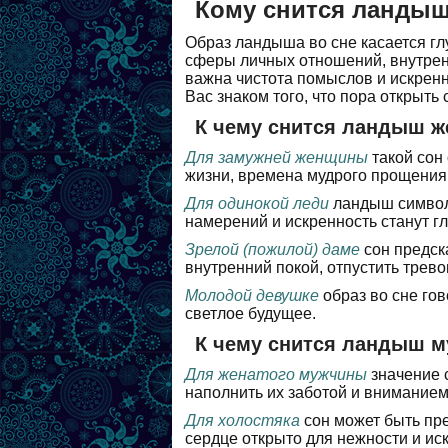
Кому снится ланды
Образ ландыша во сне касается гл
сферы личных отношений, внутрен
важна чистота помыслов и искрен
Вас знаком того, что пора открыть
К чему снится ландыш 
Для замужней женщины
такой сон
жизни, времена мудрого прощения
Для одинокой леди
ландыш символи
намерений и искренность станут г
Зрелой (пожилой) даме
сон предск
внутренний покой, отпустить трево
Молодой девушке
образ во сне го
светлое будущее.
К чему снится ландыш 
Для женатого мужчины
значение 
наполнить их заботой и вниманием
Для холостяка
сон может быть пре
сердце открыто для нежности и ис