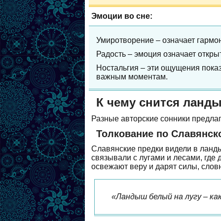
Эмоции во сне:
Умиротворение – означает гармо
Радость – эмоция означает откр
Ностальгия – эти ощущения пока
важным моментам.
К чему снится ланд
Разные авторские сонники предла
Толкование по Славянск
Славянские предки видели в ланды
связывали с лугами и лесами, где 
освежают веру и дарят силы, слов
«Ландыш белый на лугу – как