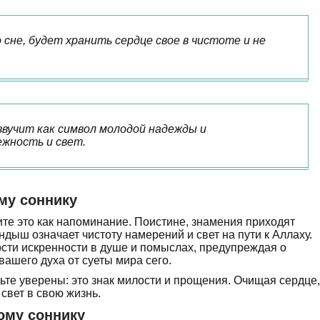
 сне, будет хранить сердце свое в чистоте и не
звучит как символ молодой надежды и
ежность и свет.
му соннику
те это как напоминание. Поистине, знамения приходят
дыш означает чистоту намерений и свет на пути к Аллаху.
сти искренности в душе и помыслах, предупреждая о
вашего духа от суеты мира сего.
ьте уверены: это знак милости и прощения. Очищая сердце,
 свет в свою жизнь.
ому соннику