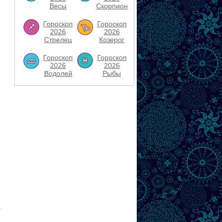
Весы
Скорпион
Гороскоп
Гороскоп
2026
2026
Стрелец
Козерог
Гороскоп
Гороскоп
2026
2026
Водолей
Рыбы
о