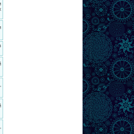
и
х
и
в
й
,
й
,