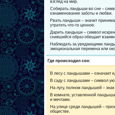
взгляд на мир.
Собирать ландыши во сне – симв
ознаменование заботы и любви.
Рвать ландыши – значит принимат
утратить что-то ценное.
Дарить ландыши – символ искрен
снившийся образ обещает взаимн
Наблюдать за увядающими ланды
эмоциональная перемена или око
Где происходил сон:
В лесу с ландышами – означает е
В саду с ландышами – символ ую
На лугу, полном ландышей – знак
В комнате, уставленной ландыша
и мечтами.
На улице среди ландышей – приз
обществе.