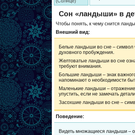
(Солнце)
Сон «ландыши» в де
Чтобы понять, к чему снится ланд
Внешний вид:
Белые ландыши во сне – символ ч
духовного пробуждения.
Желтоватые ландыши во сне озн
требуют внимания.
Большие ландыши – знак важного
напоминают о необходимости быт
Маленькие ландыши – отражение т
упустить, если не замечать детали
Засохшие ландыши во сне – симв
Поведение:
Видеть множащиеся ландыши – оз