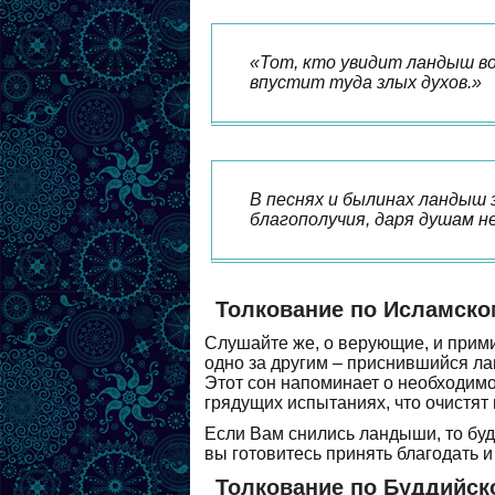
«Тот, кто увидит ландыш во
впустит туда злых духов.»
В песнях и былинах ландыш 
благополучия, даря душам н
Толкование по Исламско
Слушайте же, о верующие, и прими
одно за другим – приснившийся лан
Этот сон напоминает о необходимо
грядущих испытаниях, что очистят 
Если Вам снились ландыши, то буд
вы готовитесь принять благодать и
Толкование по Буддийск