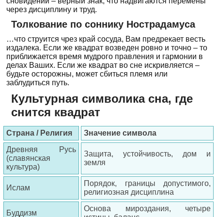
сновидении – верный знак, что надвигаются перемены
через дисциплину и труд.
Толкование по соннику Нострадамуса
…что струится чрез край сосуда, Вам предрекает весть
издалека. Если же квадрат возведен ровно и точно – то
приближается время мудрого правления и гармонии в
делах Ваших. Если же квадрат во сне искривляется –
будьте осторожны, может сбиться племя или
заблудиться путь.
Культурная символика сна, где
снится квадрат
Страна / Религия
Значение символа
Древняя Русь
Защита, устойчивость, дом и
(славянская
земля
культура)
Порядок, границы допустимого,
Ислам
религиозная дисциплина
Основа мироздания, четыре
Буддизм