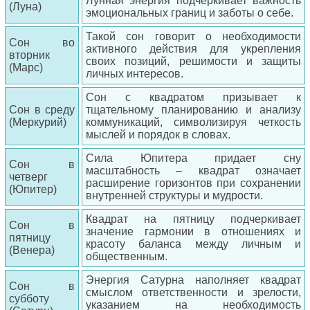
Лунная энергия подчеркивает важность
(Луна)
эмоциональных границ и заботы о себе.
Такой сон говорит о необходимости
Сон во
активного действия для укрепления
вторник
своих позиций, решимости и защиты
(Марс)
личных интересов.
Сон с квадратом призывает к
Сон в среду
тщательному планированию и анализу
(Меркурий)
коммуникаций, символизируя четкость
мыслей и порядок в словах.
Сила Юпитера придает сну
Сон в
масштабность – квадрат означает
четверг
расширение горизонтов при сохранении
(Юпитер)
внутренней структуры и мудрости.
Квадрат на пятницу подчеркивает
Сон в
значение гармонии в отношениях и
пятницу
красоту баланса между личным и
(Венера)
общественным.
Энергия Сатурна наполняет квадрат
Сон в
смыслом ответственности и зрелости,
субботу
указанием на необходимость