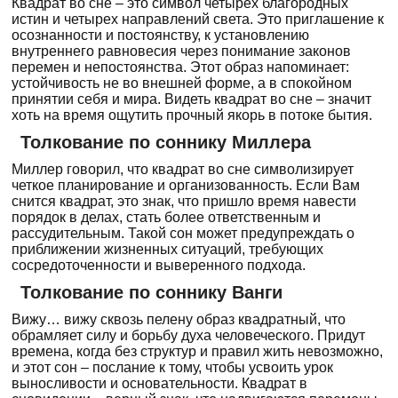
Квадрат во сне – это символ четырех благородных
истин и четырех направлений света. Это приглашение к
осознанности и постоянству, к установлению
внутреннего равновесия через понимание законов
перемен и непостоянства. Этот образ напоминает:
устойчивость не во внешней форме, а в спокойном
принятии себя и мира. Видеть квадрат во сне – значит
хоть на время ощутить прочный якорь в потоке бытия.
Толкование по соннику Миллера
Миллер говорил, что квадрат во сне символизирует
четкое планирование и организованность. Если Вам
снится квадрат, это знак, что пришло время навести
порядок в делах, стать более ответственным и
рассудительным. Такой сон может предупреждать о
приближении жизненных ситуаций, требующих
сосредоточенности и выверенного подхода.
Толкование по соннику Ванги
Вижу… вижу сквозь пелену образ квадратный, что
обрамляет силу и борьбу духа человеческого. Придут
времена, когда без структур и правил жить невозможно,
и этот сон – послание к тому, чтобы усвоить урок
выносливости и основательности. Квадрат в