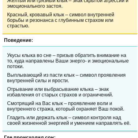
Жёлтый или грязный клык – знак скрытой агрессии и
эмоционального застоя.
Красный, кровавый клык – символ внутренней
борьбы и резонанса с глубинным страхом или
страстью.
Поведение:
Укусы клыка во сне – призыв обратить внимание на
то, куда направлены Ваши энерго- и эмоциональные
потоки.
Выплывающий из пасти клык – символ проявления
внутренней силы и ярости.
Отрывание или выбрасывание клыка – знак
избавления от старых страхов и ограничений.
Смотрящий на Вас клык – проявление воли и
внутреннего стража, который охраняет Ваш покой.
Гладить или держать клык – символ контроля над
своей жизненной энергией и умением направлять её.
Где происходил сон: