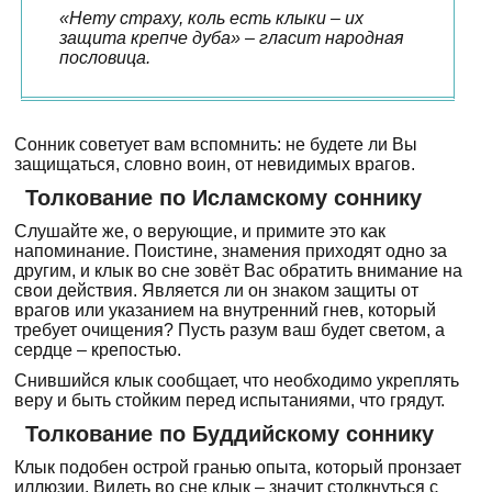
«Нету страху, коль есть клыки – их
защита крепче дуба» – гласит народная
пословица.
Сонник советует вам вспомнить: не будете ли Вы
защищаться, словно воин, от невидимых врагов.
Толкование по Исламскому соннику
Слушайте же, о верующие, и примите это как
напоминание. Поистине, знамения приходят одно за
другим, и клык во сне зовёт Вас обратить внимание на
свои действия. Является ли он знаком защиты от
врагов или указанием на внутренний гнев, который
требует очищения? Пусть разум ваш будет светом, а
сердце – крепостью.
Снившийся клык сообщает, что необходимо укреплять
веру и быть стойким перед испытаниями, что грядут.
Толкование по Буддийскому соннику
Клык подобен острой гранью опыта, который пронзает
иллюзии. Видеть во сне клык – значит столкнуться с