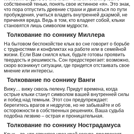
собственной тенью, понять свое истинное «я». Это знак,
что пора отпустить древние страхи и двигаться по пути
пробуждения, учиться владеть внутренней дхармой, не
причиняя вреда. Ведь в том, кто владеет собой, клыки
становятся лишь символом мудрости.
Толкование по соннику Миллера
На бытовом беспокойстве клык во сне говорит о борьбе
с трудностями и конфликтах на работе или в семейной
жизни. Если Вам снился клык, будьте готовы проявить
твердость и решимость. Сон предостерегает: возможно,
скоро возникнут ситуации, где придется отстаивать свое
мнение или интересы.
Толкование по соннику Ванги
Вижу… вижу сквозь пелену. Придут времена, когда
острые клыки станут символом вашей внутренней силы
и побед над темным. Этот сон предупреждает:
берегитесь врагов и недругов, но не забывайте и об
осторожности в собственных решениях. Ваша судьба
подобна лезвию – острая и проницательная.
Толкование по соннику Нострадамуса