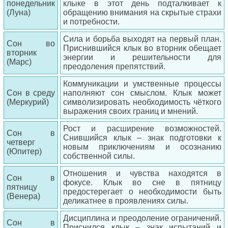
понедельник
клыке в этот день подталкивает к
(Луна)
обращению внимания на скрытые страхи
и потребности.
Сила и борьба выходят на первый план.
Сон во
Приснившийся клык во вторник обещает
вторник
энергии и решительности для
(Марс)
преодоления препятствий.
Коммуникации и умственные процессы
Сон в среду
наполняют сон смыслом. Клык может
(Меркурий)
символизировать необходимость чёткого
выражения своих границ и мнений.
Рост и расширение возможностей.
Сон в
Снившийся клык – знак подготовки к
четверг
новым приключениям и осознанию
(Юпитер)
собственной силы.
Отношения и чувства находятся в
Сон в
фокусе. Клык во сне в пятницу
пятницу
предостерегает о необходимости быть
(Венера)
деликатнее в проявлениях силы.
Дисциплина и преодоление ограничений.
Сон в
Приснился клык – знак испытаний и