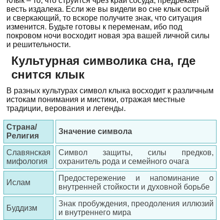
Клык – то, что струится чрез край сосуда, предрекает
весть издалека. Если же вы видели во сне клык острый
и сверкающий, то вскоре получите знак, что ситуация
изменится. Будьте готовы к переменам, ибо под
покровом ночи восходит новая эра вашей личной силы
и решительности.
Культурная символика сна, где
снится клык
В разных культурах символ клыка восходит к различным
истокам понимания и мистики, отражая местные
традиции, верования и легенды.
Страна/
Значение символа
Религия
Славянская
Символ защиты, силы предков,
мифология
охранитель рода и семейного очага
Предостережение и напоминание о
Ислам
внутренней стойкости и духовной борьбе
Знак пробуждения, преодоления иллюзий
Буддизм
и внутреннего мира