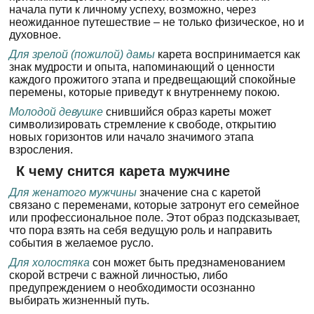
начала пути к личному успеху, возможно, через
неожиданное путешествие – не только физическое, но и
духовное.
Для зрелой (пожилой) дамы
карета воспринимается как
знак мудрости и опыта, напоминающий о ценности
каждого прожитого этапа и предвещающий спокойные
перемены, которые приведут к внутреннему покою.
Молодой девушке
снившийся образ кареты может
символизировать стремление к свободе, открытию
новых горизонтов или начало значимого этапа
взросления.
К чему снится карета мужчине
Для женатого мужчины
значение сна с каретой
связано с переменами, которые затронут его семейное
или профессиональное поле. Этот образ подсказывает,
что пора взять на себя ведущую роль и направить
события в желаемое русло.
Для холостяка
сон может быть предзнаменованием
скорой встречи с важной личностью, либо
предупреждением о необходимости осознанно
выбирать жизненный путь.