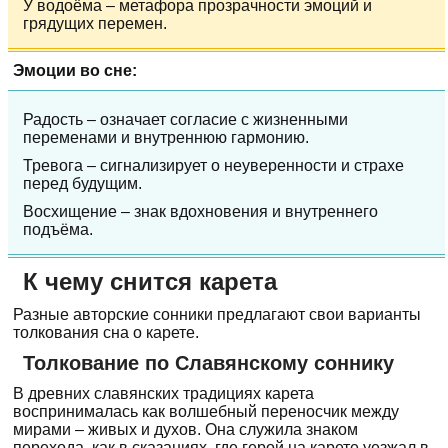
У водоёма – метафора прозрачности эмоций и
грядущих перемен.
Эмоции во сне:
Радость – означает согласие с жизненными
переменами и внутреннюю гармонию.
Тревога – сигнализирует о неуверенности и страхе
перед будущим.
Восхищение – знак вдохновения и внутреннего
подъёма.
К чему снится карета
Разные авторские сонники предлагают свои варианты
толкования сна о карете.
Толкование по Славянскому соннику
В древних славянских традициях карета
воспринималась как волшебный переносчик между
мирами – живых и духов. Она служила знаком
перехода, как в сказаниях, где герой на карете уезжал в