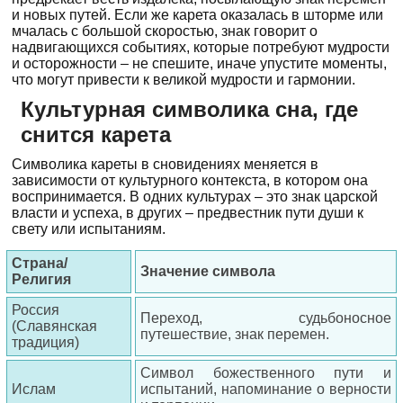
и новых путей. Если же карета оказалась в шторме или
мчалась с большой скоростью, знак говорит о
надвигающихся событиях, которые потребуют мудрости
и осторожности – не спешите, иначе упустите моменты,
что могут привести к великой мудрости и гармонии.
Культурная символика сна, где
снится карета
Символика кареты в сновидениях меняется в
зависимости от культурного контекста, в котором она
воспринимается. В одних культурах – это знак царской
власти и успеха, в других – предвестник пути души к
свету или испытаниям.
Страна/
Значение символа
Религия
Россия
Переход, судьбоносное
(Славянская
путешествие, знак перемен.
традиция)
Символ божественного пути и
Ислам
испытаний, напоминание о верности