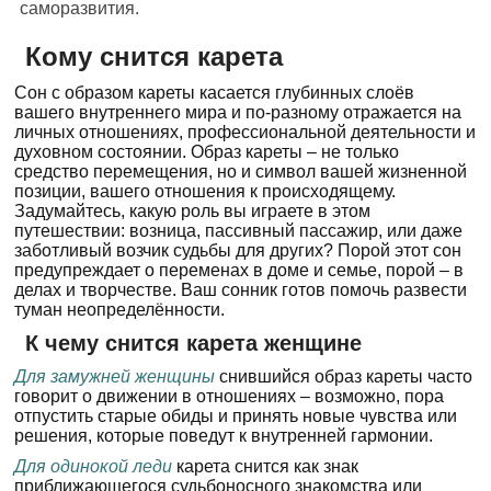
саморазвития.
Кому снится карета
Сон с образом кареты касается глубинных слоёв
вашего внутреннего мира и по-разному отражается на
личных отношениях, профессиональной деятельности и
духовном состоянии. Образ кареты – не только
средство перемещения, но и символ вашей жизненной
позиции, вашего отношения к происходящему.
Задумайтесь, какую роль вы играете в этом
путешествии: возница, пассивный пассажир, или даже
заботливый возчик судьбы для других? Порой этот сон
предупреждает о переменах в доме и семье, порой – в
делах и творчестве. Ваш сонник готов помочь развести
туман неопределённости.
К чему снится карета женщине
Для замужней женщины
снившийся образ кареты часто
говорит о движении в отношениях – возможно, пора
отпустить старые обиды и принять новые чувства или
решения, которые поведут к внутренней гармонии.
Для одинокой леди
карета снится как знак
приближающегося судьбоносного знакомства или