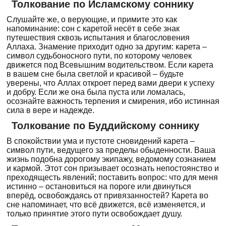
Толкование по Исламскому соннику
Слушайте же, о верующие, и примите это как
напоминание: сон с каретой несёт в себе знак
путешествия сквозь испытания и благословения
Аллаха. Знамение приходит одно за другим: карета –
символ судьбоносного пути, по которому человек
движется под Всевышним водительством. Если карета
в вашем сне была светлой и красивой – будьте
уверены, что Аллах откроет перед вами двери к успеху
и добру. Если же она была пуста или ломалась,
осознайте важность терпения и смирения, ибо истинная
сила в вере и надежде.
Толкование по Буддийскому соннику
В спокойствии ума и пустоте сновидений карета –
символ пути, ведущего за пределы обыденности. Ваша
жизнь подобна дорогому экипажу, ведомому сознанием
и кармой. Этот сон призывает осознать непостоянство и
преходящесть явлений; поставить вопрос: что для меня
истинно – остановиться на пороге или двинуться
вперёд, освобождаясь от привязанностей? Карета во
сне напоминает, что всё движется, всё изменяется, и
только принятие этого пути освобождает душу.