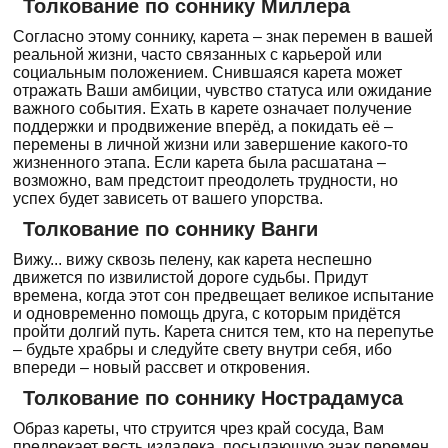
Толкование по соннику Миллера
Согласно этому соннику, карета – знак перемен в вашей
реальной жизни, часто связанных с карьерой или
социальным положением. Снившаяся карета может
отражать Ваши амбиции, чувство статуса или ожидание
важного события. Ехать в карете означает получение
поддержки и продвижение вперёд, а покидать её –
перемены в личной жизни или завершение какого-то
жизненного этапа. Если карета была расшатана –
возможно, вам предстоит преодолеть трудности, но
успех будет зависеть от вашего упорства.
Толкование по соннику Ванги
Вижу... вижу сквозь пелену, как карета неспешно
движется по извилистой дороге судьбы. Придут
времена, когда этот сон предвещает великое испытание
и одновременно помощь друга, с которым придётся
пройти долгий путь. Карета снится тем, кто на перепутье
– будьте храбры и следуйте свету внутри себя, ибо
впереди – новый рассвет и откровения.
Толкование по соннику Нострадамуса
Образ кареты, что струится чрез край сосуда, Вам
предрекает весть издалека, посылающую знак перемен