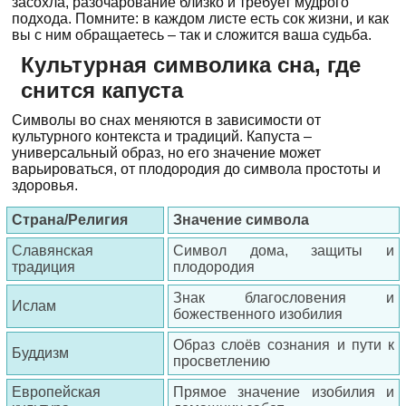
засохла, разочарование близко и требует мудрого
подхода. Помните: в каждом листе есть сок жизни, и как
вы с ним обращаетесь – так и сложится ваша судьба.
Культурная символика сна, где
снится капуста
Символы во снах меняются в зависимости от
культурного контекста и традиций. Капуста –
универсальный образ, но его значение может
варьироваться, от плодородия до символа простоты и
здоровья.
Страна/Религия
Значение символа
Славянская
Символ дома, защиты и
традиция
плодородия
Знак благословения и
Ислам
божественного изобилия
Образ слоёв сознания и пути к
Буддизм
просветлению
Европейская
Прямое значение изобилия и