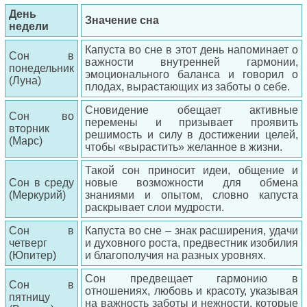
День
Значение сна
недели
Капуста во сне в этот день напоминает о
Сон в
важности внутренней гармонии,
понедельник
эмоционального баланса и говорил о
(Луна)
плодах, вырастающих из заботы о себе.
Сновидение обещает активные
Сон во
перемены и призывает проявить
вторник
решимость и силу в достижении целей,
(Марс)
чтобы «вырастить» желанное в жизни.
Такой сон приносит идеи, общение и
Сон в среду
новые возможности для обмена
(Меркурий)
знаниями и опытом, словно капуста
раскрывает слои мудрости.
Сон в
Капуста во сне – знак расширения, удачи
четверг
и духовного роста, предвестник изобилия
(Юпитер)
и благополучия на разных уровнях.
Сон предвещает гармонию в
Сон в
отношениях, любовь и красоту, указывая
пятницу
на важность заботы и нежности, которые