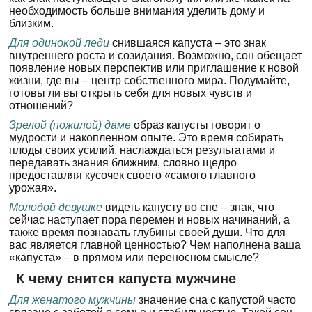
необходимость больше внимания уделить дому и
близким.
Для одинокой леди
снившаяся капуста – это знак
внутреннего роста и созидания. Возможно, сон обещает
появление новых перспектив или приглашение к новой
жизни, где вы – центр собственного мира. Подумайте,
готовы ли вы открыть себя для новых чувств и
отношений?
Зрелой (пожилой) даме
образ капусты говорит о
мудрости и накопленном опыте. Это время собирать
плоды своих усилий, наслаждаться результатами и
передавать знания ближним, словно щедро
предоставляя кусочек своего «самого главного
урожая».
Молодой девушке
видеть капусту во сне – знак, что
сейчас наступает пора перемен и новых начинаний, а
также время познавать глубины своей души. Что для
вас является главной ценностью? Чем наполнена ваша
«капуста» – в прямом или переносном смысле?
К чему снится капуста мужчине
Для женатого мужчины
значение сна с капустой часто