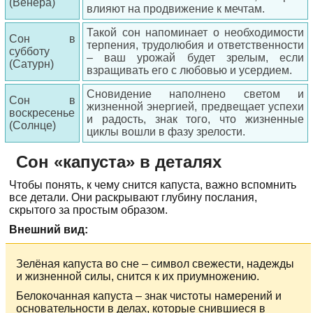
(Венера)
влияют на продвижение к мечтам.
Такой сон напоминает о необходимости
Сон в
терпения, трудолюбия и ответственности
субботу
– ваш урожай будет зрелым, если
(Сатурн)
взращивать его с любовью и усердием.
Сновидение наполнено светом и
Сон в
жизненной энергией, предвещает успехи
воскресенье
и радость, знак того, что жизненные
(Солнце)
циклы вошли в фазу зрелости.
Сон «капуста» в деталях
Чтобы понять, к чему снится капуста, важно вспомнить
все детали. Они раскрывают глубину послания,
скрытого за простым образом.
Внешний вид:
Зелёная капуста во сне – символ свежести, надежды
и жизненной силы, снится к их приумножению.
Белокочанная капуста – знак чистоты намерений и
основательности в делах, которые снившиеся в