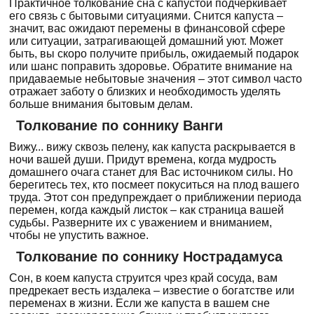
Практичное толкование сна с капустой подчеркивает
его связь с бытовыми ситуациями. Снится капуста –
значит, вас ожидают перемены в финансовой сфере
или ситуации, затрагивающей домашний уют. Может
быть, вы скоро получите прибыль, ожидаемый подарок
или шанс поправить здоровье. Обратите внимание на
придаваемые небытовые значения – этот символ часто
отражает заботу о близких и необходимость уделять
больше внимания бытовым делам.
Толкование по соннику Ванги
Вижу... вижу сквозь пелену, как капуста раскрывается в
ночи вашей души. Придут времена, когда мудрость
домашнего очага станет для Вас источником силы. Но
берегитесь тех, кто посмеет покуситься на плод вашего
труда. Этот сон предупреждает о приближении периода
перемен, когда каждый листок – как страница вашей
судьбы. Разверните их с уважением и вниманием,
чтобы не упустить важное.
Толкование по соннику Нострадамуса
Сон, в коем капуста струится чрез край сосуда, вам
предрекает весть издалека – известие о богатстве или
переменах в жизни. Если же капуста в вашем сне