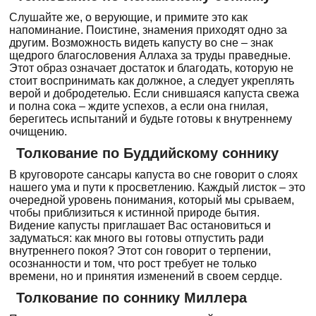
Слушайте же, о верующие, и примите это как
напоминание. Поистине, знамения приходят одно за
другим. Возможность видеть капусту во сне – знак
щедрого благословения Аллаха за труды праведные.
Этот образ означает достаток и благодать, которую не
стоит воспринимать как должное, а следует укреплять
верой и добродетелью. Если снившаяся капуста свежа
и полна сока – ждите успехов, а если она гнилая,
берегитесь испытаний и будьте готовы к внутреннему
очищению.
Толкование по Буддийскому соннику
В круговороте сансары капуста во сне говорит о слоях
нашего ума и пути к просветлению. Каждый листок – это
очередной уровень понимания, который мы срываем,
чтобы приблизиться к истинной природе бытия.
Видение капусты приглашает Вас остановиться и
задуматься: как много вы готовы отпустить ради
внутреннего покоя? Этот сон говорит о терпении,
осознанности и том, что рост требует не только
времени, но и принятия изменений в своем сердце.
Толкование по соннику Миллера