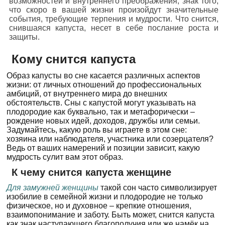
возможностей и внутреннего преображения, знак того,
что скоро в вашей жизни произойдут значительные
события, требующие терпения и мудрости. Что снится,
снившаяся капуста, несет в себе послание роста и
защиты.
Кому снится капуста
Образ капусты во сне касается различных аспектов
жизни: от личных отношений до профессиональных
амбиций, от внутреннего мира до внешних
обстоятельств. Сны с капустой могут указывать на
плодородие как буквально, так и метафорически –
рождение новых идей, доходов, дружбы или семьи.
Задумайтесь, какую роль вы играете в этом сне:
хозяина или наблюдателя, участника или созерцателя?
Ведь от ваших намерений и позиции зависит, какую
мудрость сулит вам этот образ.
К чему снится капуста женщине
Для замужней женщины
такой сон часто символизирует
изобилие в семейной жизни и плодородие не только
физическое, но и духовное – крепкие отношения,
взаимопонимание и заботу. Быть может, снится капуста
как знак наступающего благополучия или же намёк на