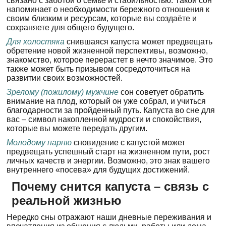
связано с заботой о семье и стабильностью. Такой сон
напоминает о необходимости бережного отношения к
своим близким и ресурсам, которые вы создаёте и
сохраняете для общего будущего.
Для холостяка
снившаяся капуста может предвещать
обретение новой жизненной перспективы, возможно,
знакомство, которое перерастет в нечто значимое. Это
также может быть призывом сосредоточиться на
развитии своих возможностей.
Зрелому (пожилому) мужчине
сон советует обратить
внимание на плод, который он уже собрал, и учиться
благодарности за пройденный путь. Капуста во сне для
вас – символ накопленной мудрости и спокойствия,
которые вы можете передать другим.
Молодому парню
сновидение с капустой может
предвещать успешный старт на жизненном пути, рост
личных качеств и энергии. Возможно, это знак вашего
внутреннего «посева» для будущих достижений.
Почему снится капуста – связь с
реальной жизнью
Нередко сны отражают наши дневные переживания и