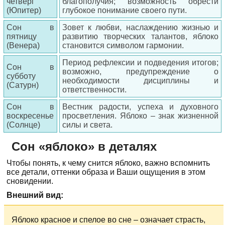
четверг
благополучия; возможность обрести
(Юпитер)
глубокое понимание своего пути.
Сон в
Зовет к любви, наслаждению жизнью и
пятницу
развитию творческих талантов, яблоко
(Венера)
становится символом гармонии.
Период рефлексии и подведения итогов;
Сон в
возможно, предупреждение о
субботу
необходимости дисциплины и
(Сатурн)
ответственности.
Сон в
Вестник радости, успеха и духовного
воскресенье
просветления. Яблоко – знак жизненной
(Солнце)
силы и света.
Сон «яблоко» в деталях
Чтобы понять, к чему снится яблоко, важно вспомнить
все детали, оттенки образа и Ваши ощущения в этом
сновидении.
Внешний вид:
Яблоко красное и спелое во сне – означает страсть,