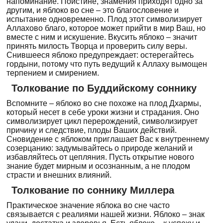
напоминание. Поистине, знамения приходят одно за
другим, и яблоко во сне – это благословение и
испытание одновременно. Плод этот символизирует
Аллахово благо, которое может прийти в мир Ваш, но
вместе с ним и искушение. Вкусить яблоко – значит
принять милость Творца и проверить силу веры.
Снившееся яблоко предупреждает: остерегайтесь
гордыни, потому что путь ведущий к Аллаху вымощен
терпением и смирением.
Толкование по Буддийскому соннику
Вспомните – яблоко во сне похоже на плод Дхармы,
который несет в себе уроки жизни и страдания. Оно
символизирует цикл перерождений, символизирует
причину и следствие, плоды Ваших действий.
Сновидение с яблоком приглашает Вас к внутреннему
созерцанию: задумывайтесь о природе желаний и
избавляйтесь от цепляния. Пусть открытие нового
знание будет мирным и осознанным, а не плодом
страсти и внешних влияний.
Толкование по соннику Миллера
Практическое значение яблока во сне часто
связывается с реалиями нашей жизни. Яблоко – знак