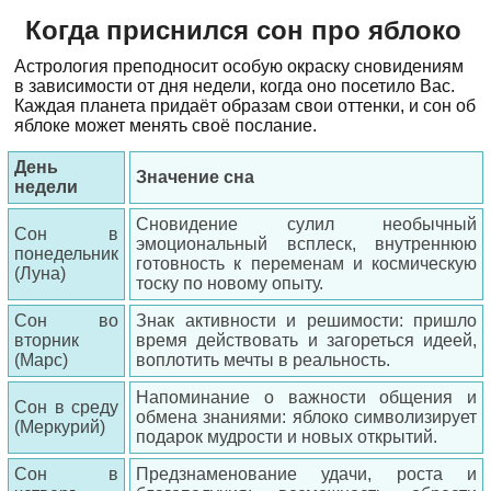
Когда приснился сон про яблоко
Астрология преподносит особую окраску сновидениям
в зависимости от дня недели, когда оно посетило Вас.
Каждая планета придаёт образам свои оттенки, и сон об
яблоке может менять своё послание.
День
Значение сна
недели
Сновидение сулил необычный
Сон в
эмоциональный всплеск, внутреннюю
понедельник
готовность к переменам и космическую
(Луна)
тоску по новому опыту.
Сон во
Знак активности и решимости: пришло
вторник
время действовать и загореться идеей,
(Марс)
воплотить мечты в реальность.
Напоминание о важности общения и
Сон в среду
обмена знаниями: яблоко символизирует
(Меркурий)
подарок мудрости и новых открытий.
Сон в
Предзнаменование удачи, роста и