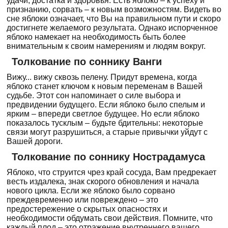
удачи, достатка и здоровья. Есть яблоко – к успеху и
признанию, сорвать – к новым возможностям. Видеть во
сне яблоки означает, что Вы на правильном пути и скоро
достигнете желаемого результата. Однако испорченное
яблоко намекает на необходимость быть более
внимательным к своим намерениям и людям вокруг.
Толкование по соннику Ванги
Вижу... вижу сквозь пелену. Придут времена, когда
яблоко станет ключом к новым переменам в Вашей
судьбе. Этот сон напоминает о силе выбора и
предвидении будущего. Если яблоко было спелым и
ярким – впереди светлое будущее. Но если яблоко
показалось тусклым – будьте бдительны: некоторые
связи могут разрушиться, а старые привычки уйдут с
Вашей дороги.
Толкование по соннику Нострадамуса
Яблоко, что струится чрез край сосуда, Вам предрекает
весть издалека, знак скорого обновления и начала
нового цикла. Если же яблоко было сорвано
преждевременно или повреждено – это
предостережение о скрытых опасностях и
необходимости обдумать свои действия. Помните, что
каждый плод – это отражение внутреннего вашего