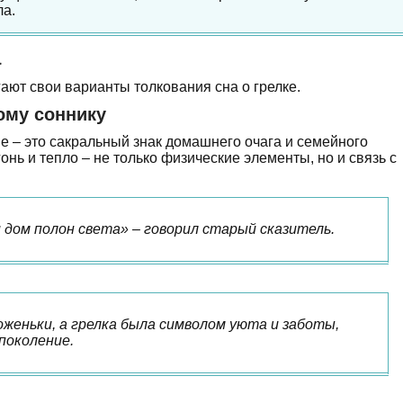
ла.
а
ают свои варианты толкования сна о грелке.
ому соннику
не – это сакральный знак домашнего очага и семейного
гонь и тепло – не только физические элементы, но и связь с
и дом полон света» – говорил старый сказитель.
оженьки, а грелка была символом уюта и заботы,
поколение.