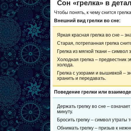
Сон «грелка» в дета
Чтобы понять, к чему снится грелк
Внешний вид грелки во сне:
Яркая красная грелка во сне – зн
Старая, потрепанная грелка снит
Грелка из мягкой ткани – символ
Холодная грелка – предвестник 
холода.
Грелка с узорами и вышивкой – з
хранить и передавать.
Поведение грелки или взаимоде
Держать грелку во сне – означает
минуту.
Бросить грелку – символ утраты 
Обнимать грелку – призыв к нежн