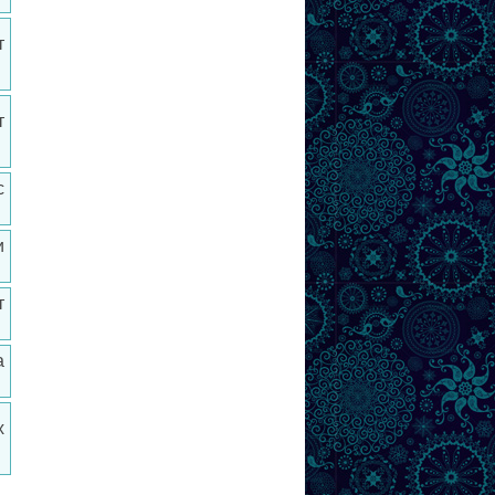
т
т
с
и
т
а
х