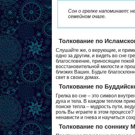
Сон о грелке напоминает: н
семейном очаге.
Толкование по Исламско
Слушайте же, о верующие, и прими
одно за другим, и видеть во сне гр
благословение, приносящее покой 
восстановительной милости и прощ
близких Ваших. Будьте благосклон
свет в своих домах.
Толкование по Буддийск
Грелка во сне – это символ внутре
духа и тела. В каждом теплом прик
поиске тепла – мудрость пути, вед
роль Вы играете в этом процессе? 
ненависти и гнева и научиться сох
Толкование по соннику 