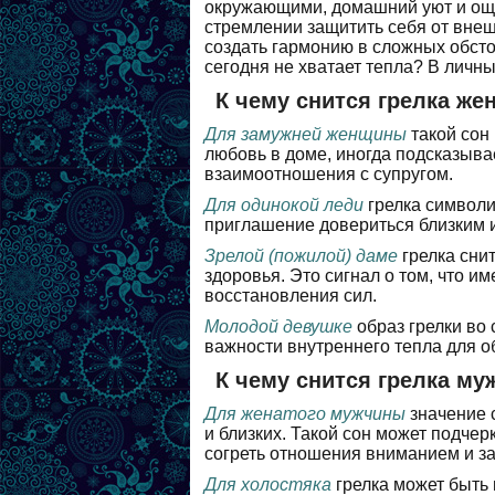
окружающими, домашний уют и ощу
стремлении защитить себя от внешн
создать гармонию в сложных обсто
сегодня не хватает тепла? В личн
К чему снится грелка же
Для замужней женщины
такой сон 
любовь в доме, иногда подсказыва
взаимоотношения с супругом.
Для одинокой леди
грелка символи
приглашение довериться близким и
Зрелой (пожилой) даме
грелка снит
здоровья. Это сигнал о том, что 
восстановления сил.
Молодой девушке
образ грелки во 
важности внутреннего тепла для о
К чему снится грелка му
Для женатого мужчины
значение с
и близких. Такой сон может подче
согреть отношения вниманием и за
Для холостяка
грелка может быть 