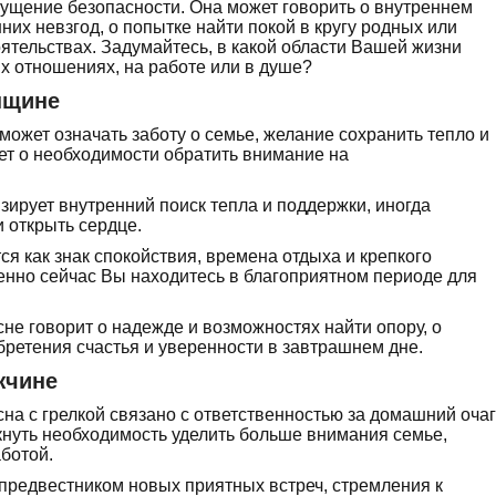
щение безопасности. Она может говорить о внутреннем
их невзгод, о попытке найти покой в кругу родных или
ятельствах. Задумайтесь, в какой области Вашей жизни
ых отношениях, на работе или в душе?
нщине
может означать заботу о семье, желание сохранить тепло и
ет о необходимости обратить внимание на
зирует внутренний поиск тепла и поддержки, иногда
 открыть сердце.
ся как знак спокойствия, времена отдыха и крепкого
именно сейчас Вы находитесь в благоприятном периоде для
сне говорит о надежде и возможностях найти опору, о
бретения счастья и уверенности в завтрашнем дне.
жчине
на с грелкой связано с ответственностью за домашний очаг
ркнуть необходимость уделить больше внимания семье,
ботой.
предвестником новых приятных встреч, стремления к