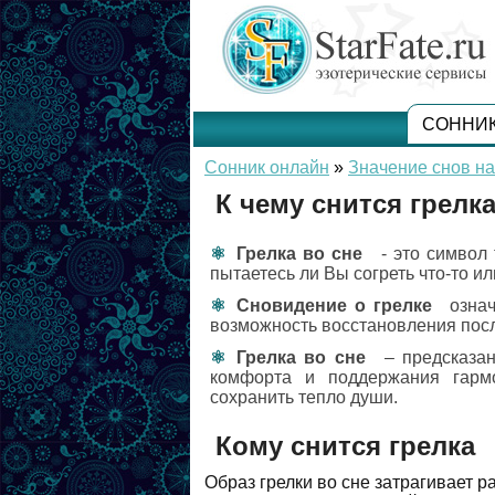
СОННИ
Сонник онлайн
»
Значение снов на
К чему снится грелка
Грелка во сне
- это символ 
пытаетесь ли Вы согреть что-то и
Сновидение о грелке
означ
возможность восстановления посл
Грелка во сне
– предсказан
комфорта и поддержания гарм
сохранить тепло души.
Кому снится грелка
Образ грелки во сне затрагивает 