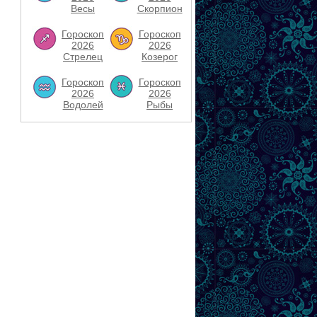
Весы
Скорпион
Гороскоп
Гороскоп
2026
2026
Стрелец
Козерог
Гороскоп
Гороскоп
2026
2026
Водолей
Рыбы