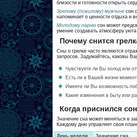
близости и готовности открыть се
Зрелому (пожилому) мужчине
сон с
напоминает о ценности отдыха и в
Молодому парню
сон может предск
умение создавать атмосферу уюта
Почему снится грелк
Сны о грелке часто являются отр
запросов. Задумайтесь, каковы В
Чувствуете ли Вы холод или о
Есть ли в Вашей жизни момен
Имеете ли Вы возможность поб
Какие изменения в быту или ра
Когда приснился сон
Значение сна может меняться в зав
Каждому дню управляет своя плане
День недели
Значение сна