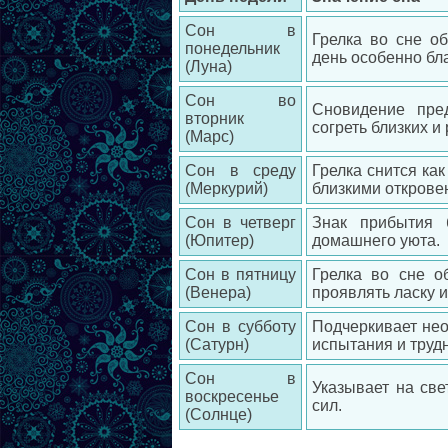
Сон в
Грелка во сне о
понедельник
день особенно бл
(Луна)
Сон во
Сновидение пред
вторник
согреть близких 
(Марс)
Сон в среду
Грелка снится ка
(Меркурий)
близкими открове
Сон в четверг
Знак прибытия 
(Юпитер)
домашнего уюта.
Сон в пятницу
Грелка во сне о
(Венера)
проявлять ласку 
Сон в субботу
Подчеркивает нео
(Сатурн)
испытания и трудн
Сон в
Указывает на св
воскресенье
сил.
(Солнце)