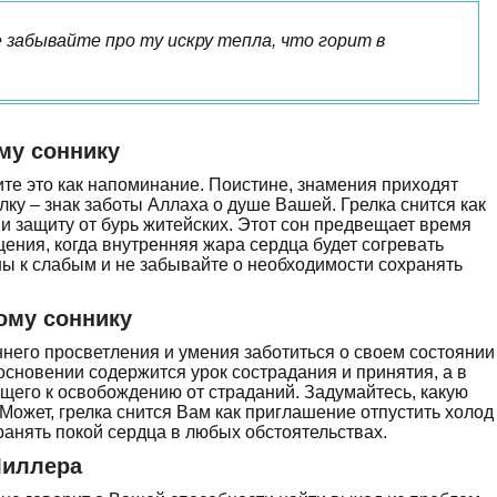
е забывайте про ту искру тепла, что горит в
му соннику
те это как напоминание. Поистине, знамения приходят
елку – знак заботы Аллаха о душе Вашей. Грелка снится как
и защиту от бурь житейских. Этот сон предвещает время
ения, когда внутренняя жара сердца будет согревать
ны к слабым и не забывайте о необходимости сохранять
ому соннику
ннего просветления и умения заботиться о своем состоянии
основении содержится урок сострадания и принятия, а в
ущего к освобождению от страданий. Задумайтесь, какую
Может, грелка снится Вам как приглашение отпустить холод
ранять покой сердца в любых обстоятельствах.
Миллера