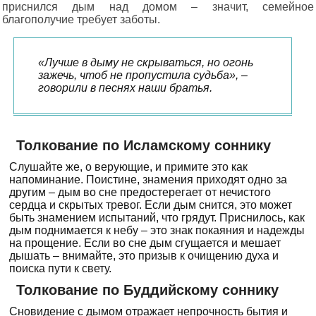
приснился дым над домом – значит, семейное
благополучие требует заботы.
«Лучше в дыму не скрываться, но огонь
зажечь, чтоб не пропустила судьба», –
говорили в песнях наши братья.
Толкование по Исламскому соннику
Слушайте же, о верующие, и примите это как
напоминание. Поистине, знамения приходят одно за
другим – дым во сне предостерегает от нечистого
сердца и скрытых тревог. Если дым снится, это может
быть знамением испытаний, что грядут. Приснилось, как
дым поднимается к небу – это знак покаяния и надежды
на прощение. Если во сне дым сгущается и мешает
дышать – внимайте, это призыв к очищению духа и
поиска пути к свету.
Толкование по Буддийскому соннику
Сновидение с дымом отражает непрочность бытия и