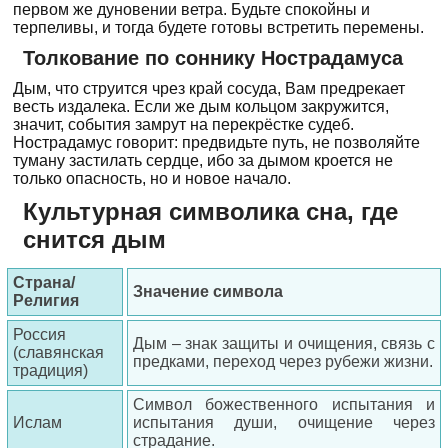
первом же дуновении ветра. Будьте спокойны и
терпеливы, и тогда будете готовы встретить перемены.
Толкование по соннику Нострадамуса
Дым, что струится чрез край сосуда, Вам предрекает
весть издалека. Если же дым кольцом закружится,
значит, события замрут на перекрёстке судеб.
Нострадамус говорит: предвидьте путь, не позволяйте
туману застилать сердце, ибо за дымом кроется не
только опасность, но и новое начало.
Культурная символика сна, где
снится дым
Страна/
Значение символа
Религия
Россия
Дым – знак защиты и очищения, связь с
(славянская
предками, переход через рубежи жизни.
традиция)
Символ божественного испытания и
Ислам
испытания души, очищение через
страдание.