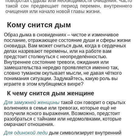
поворотах судьбы или необходимости очищения. Часто
такой сон предвещает период перемен, внутреннего
очищения или начало новой главы жизни.
Кому снится дым
Образ дыма в сновидениях – чистое и изменчивое
послание, отражающее состояние души и сферы жизни
сновидца. Вам может сниться дым, когда в сердечных
делах назревают перемены, или на работе вам
предстоит столкнуться с неопределённостью.
Внутреннее состояние тревоги, ожидания или
замешательства нередко проявляется именно так,
словно туманом окутывает мысли, не давая чёткого
понимания ситуации. Задумайтесь, какую роль вы
играете в этом клубящемся вихре?
К чему снится дым женщине
Для замужней женщины
такой сон говорит о скрытых
волнениях в семье или тревогах, которые ещё не
получили ясного выражения. Возможно, предстоит
разобраться с тайнами или недомолвками, которые
омрачают отношения.
Для одинокой леди
дым символизирует внутренний