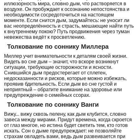
иллюзорность мира, словно дым, что растворяется в
воздухе. Он пробуждает к осознанию непостоянства и
необходимости сосредоточиться на настоящем
моменте. Если снится дым, задумайтесь: не уносит ли
вас неопределённость и страсть, мешающие найти путь
к внутреннему покою? Путь продвижения через туман
невежества ведёт к просветлению.
Толкование по соннику Миллера
Миллер учит внимательности к деталям своей жизни.
Видеть во сне дым – значит, что вскоре возникнут
ситуации, требующие осторожности и ясности.
Снившийся дым предостерегает от сплетен,
недосказанности и рисков, которые можно избежать,
проявив бдительность. Если дым во сне густой и
неприятный – обратите внимание на здоровье или
предупреждение о семейных ссорах.
Толкование по соннику Ванги
Вижу... вижу сквозь пелену, как дым клубится, словно
завеса между мирами. Придут времена, когда скроется
от глаз многое, но истина будет светить тем, кто готов
искать. Сон о дыме предупреждает: не позволяйте
страхам овладеть вами, ведь дым развеивается при