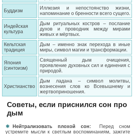
Иллюзия и непостоянство жизни,
Буддизм
напоминание о бренности всего сущего.
Дым ритуальных костров – послание
Индейская
духов и проводник между мирами
культура
живых и мёртвых.
Кельтская
Дым – именно знак перехода в иные
традиция
миры, символ магии и трансформации.
Священный дым очищения,
Япония
проявление духовных сил и единения с
(синтоизм)
природой.
Дым ладана – символ молитвы,
Христианство
вознесения слов ко Всевышнему и
жертвоприношения.
Советы, если приснился сон про
дым
Нейтрализовать плохой сон:
Перед сном
устремите мысли к светлым воспоминаниям, зажгите