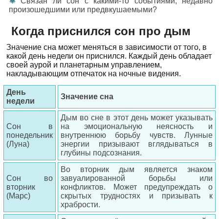
Связан ли сон с какими-то событиями, недавно
произошедшими или предвкушаемыми?
Когда приснился сон про дым
Значение сна может меняться в зависимости от того, в
какой день недели он приснился. Каждый день обладает
своей аурой и планетарным управлением,
накладывающим отпечаток на ночные видения.
День
Значение сна
недели
Дым во сне в этот день может указывать
Сон в
на эмоциональную неясность и
понедельник
внутреннюю борьбу чувств. Лунные
(Луна)
энергии призывают вглядываться в
глубины подсознания.
Во вторник дым является знаком
Сон во
завуалированной борьбы или
вторник
конфликтов. Может предупреждать о
(Марс)
скрытых трудностях и призывать к
храбрости.