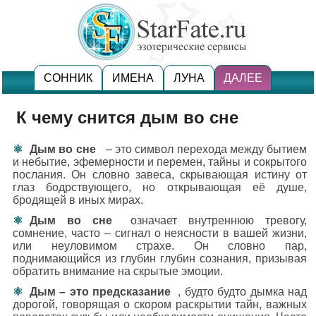
СОННИК
ИМЕНА
ЛУНА
ДАЛЕЕ
К чему снится дым во сне
Дым во сне
– это символ перехода между бытием
и небытие, эфемерности и перемен, тайны и сокрытого
послания. Он словно завеса, скрывающая истину от
глаз бодрствующего, но открывающая её душе,
бродящей в иных мирах.
Дым во сне
означает внутреннюю тревогу,
сомнение, часто – сигнал о неясности в вашей жизни,
или неуловимом страхе. Он словно пар,
поднимающийся из глубин глубин сознания, призывая
обратить внимание на скрытые эмоции.
Дым – это предсказание
, будто будто дымка над
дорогой, говорящая о скором раскрытии тайн, важных