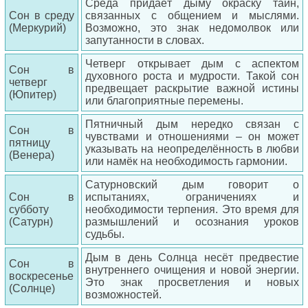
Среда придаёт дыму окраску тайн,
Сон в среду
связанных с общением и мыслями.
(Меркурий)
Возможно, это знак недомолвок или
запутанности в словах.
Четверг открывает дым с аспектом
Сон в
духовного роста и мудрости. Такой сон
четверг
предвещает раскрытие важной истины
(Юпитер)
или благоприятные перемены.
Пятничный дым нередко связан с
Сон в
чувствами и отношениями – он может
пятницу
указывать на неопределённость в любви
(Венера)
или намёк на необходимость гармонии.
Сатурновский дым говорит о
Сон в
испытаниях, ограничениях и
субботу
необходимости терпения. Это время для
(Сатурн)
размышлений и осознания уроков
судьбы.
Дым в день Солнца несёт предвестие
Сон в
внутреннего очищения и новой энергии.
воскресенье
Это знак просветления и новых
(Солнце)
возможностей.