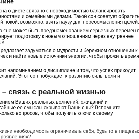
чине
сна о диете связано с необходимостью балансировать
остями и семейными делами. Такой сон советует обратит
й покой, возможно, взять паузу для переосмысления целей.
о сне может быть предзнаменованием серьезных перемен 
зирует подготовку к новым отношениям через внутреннее
ой.
предлагает задуматься о мудрости и бережном отношении к
ычек и найти новые источники энергии, чтобы прожить врем
жит напоминанием о дисциплине и том, что успех приходит
еланий. Этот сон побуждает к развитию силы воли и
 – связь с реальной жизнью
жением Ваших реальных волнений, ожиданий и
 тайные ее смыслы скрывают Ваши сны? Вспомните
колько вопросов, чтобы получить ключи к своему
жизни необходимость ограничивать себя, будь то в пищевы
проявлениях?