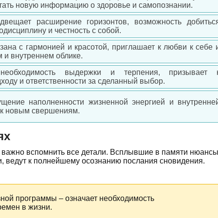
тать новую информацию о здоровье и самопознании.
двещает расширение горизонтов, возможность добитьс
одисциплину и честность с собой.
зана с гармонией и красотой, приглашает к любви к себе 
 и внутреннем облике.
необходимость выдержки и терпения, призывает 
ходу и ответственности за сделанный выбор.
щение наполненности жизненной энергией и внутренне
ь к новым свершениям.
ях
а, важно вспомнить все детали. Всплывшие в памяти нюанс
и, ведут к полнейшему осознанию послания сновидения.
зной программы – означает необходимость
ремен в жизни.