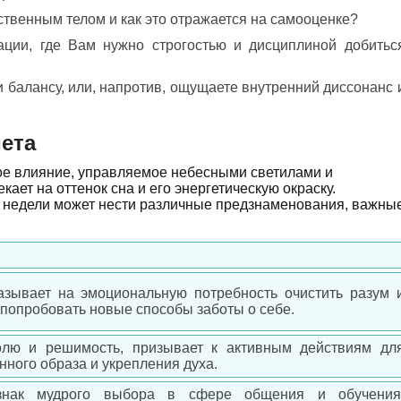
твенным телом и как это отражается на самооценке?
ации, где Вам нужно строгостью и дисциплиной добитьс
и балансу, или, напротив, ощущаете внутренний диссонанс 
иета
ое влияние, управляемое небесными светилами и
кает на оттенок сна и его энергетическую окраску.
и недели может нести различные предзнаменования, важны
азывает на эмоциональную потребность очистить разум 
 попробовать новые способы заботы о себе.
олю и решимость, призывает к активным действиям дл
ного образа и укрепления духа.
 знак мудрого выбора в сфере общения и обучения