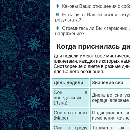
Каковы Ваши отношения с собс
Есть ли в Вашей жизни ситу
результата?
Стремитесь ли Вы к гармонии 
напряжение?
Когда приснилась д
Дни недели имеют свое мистическ
планетами, каждая из которых наме
Снотворение о диете в разные дн
для Вашего осознания.
День недели
Значение сна
Сон в
Диета во сне ук
понедельник
сердце, впервые
(Луна)
Сон во вторник
Подчеркивает в
(Марс)
изменения жизнен
Сон в среду
Толкуется как