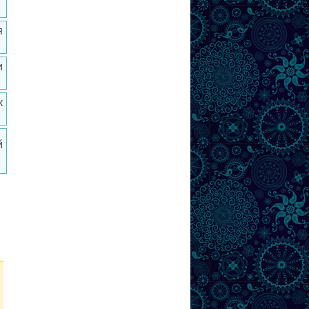
я
и
к
й
ы