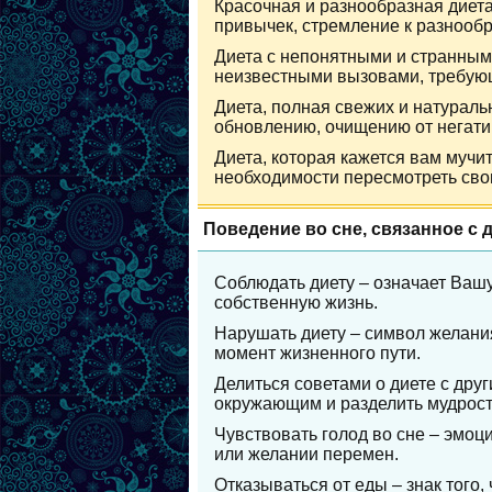
Красочная и разнообразная диет
привычек, стремление к разнообр
Диета с непонятными и странными
неизвестными вызовами, требую
Диета, полная свежих и натураль
обновлению, очищению от негати
Диета, которая кажется вам мучи
необходимости пересмотреть сво
Поведение во сне, связанное с 
Соблюдать диету – означает Вашу
собственную жизнь.
Нарушать диету – символ желания
момент жизненного пути.
Делиться советами о диете с дру
окружающим и разделить мудрост
Чувствовать голод во сне – эмоц
или желании перемен.
Отказываться от еды – знак того,