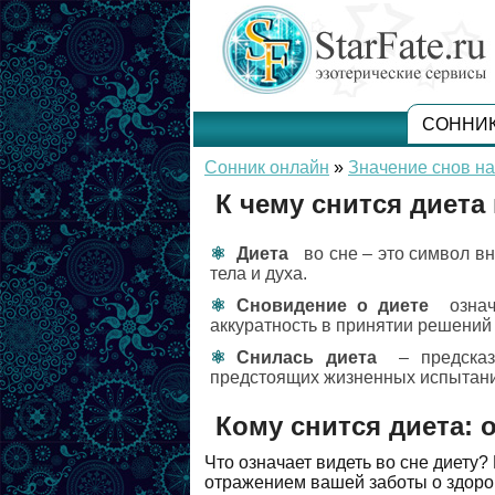
СОННИ
Сонник онлайн
»
Значение снов на
К чему снится диета
Диета
во сне – это символ в
тела и духа.
Сновидение о диете
означ
аккуратность в принятии решений
Снилась диета
– предсказ
предстоящих жизненных испытани
Кому снится диета: 
Что означает видеть во сне диету
отражением вашей заботы о здоров