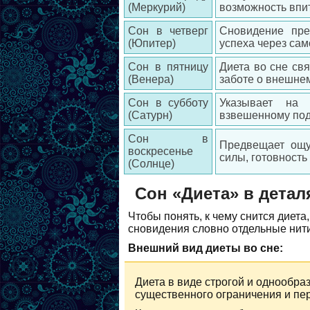
(Меркурий)
возможность впи
Сон в четверг
Сновидение пре
(Юпитер)
успеха через сам
Сон в пятницу
Диета во сне свя
(Венера)
заботе о внешнем
Сон в субботу
Указывает на 
(Сатурн)
взвешенному под
Сон в
Предвещает ощу
воскресенье
силы, готовност
(Солнце)
Сон «Диета» в детал
Чтобы понять, к чему снится диет
сновидения словно отдельные нит
Внешний вид диеты во сне:
Диета в виде строгой и однообра
существенного ограничения и пе