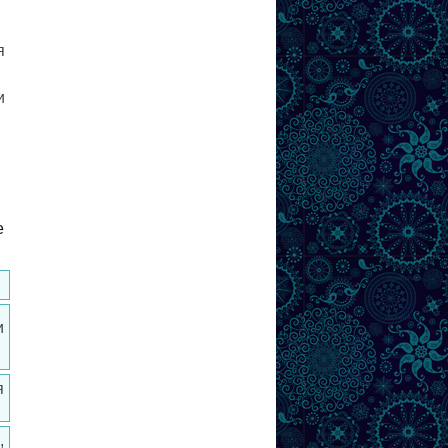
я
и
е
и
я
,