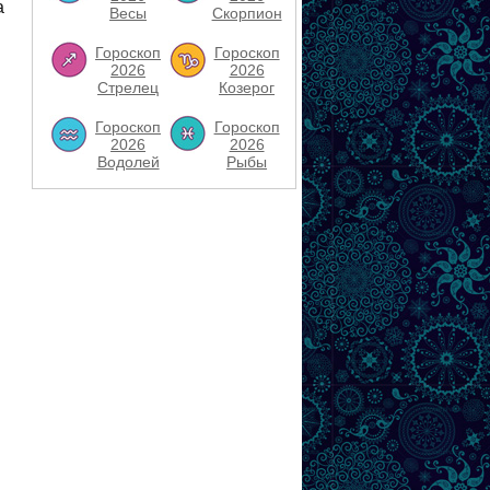
а
Весы
Скорпион
Гороскоп
Гороскоп
2026
2026
Стрелец
Козерог
Гороскоп
Гороскоп
2026
2026
Водолей
Рыбы