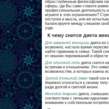
образ глубинным философским смы
сферы, где Вы сами ставите рамки 
профессиональная деятельность и
играете в этих ограничениях? Стр
поступок и мысль, или же испытыва
балансируете между слишком своб
узде.
К чему снится диета же
Для замужней женщины
диета во 
возможно, настало время пересмо
найти гармонию в семье. Такой со
от лишних переживаний и обрести
Для одинокой леди
диета снится к
встречам и отношениям. Это симв
возможностям, в которых важна ис
Зрелой (пожилой) даме
такой сон 
бережно относиться к своему телу 
ради долгой и светлой жизни.
Молодой девушке
диета, снившаяся
соответствии с личными идеалами 
вниманию к собственным потребно