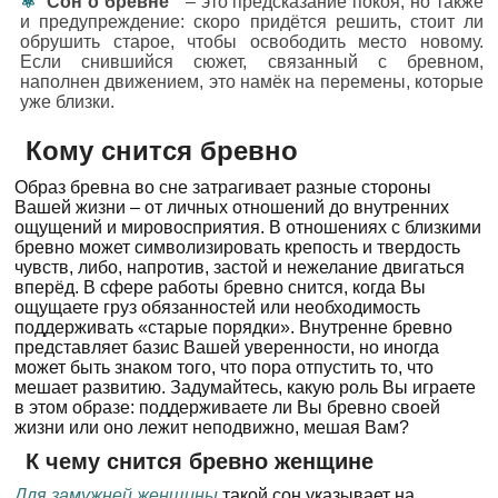
Сон о бревне
– это предсказание покоя, но также
и предупреждение: скоро придётся решить, стоит ли
обрушить старое, чтобы освободить место новому.
Если снившийся сюжет, связанный с бревном,
наполнен движением, это намёк на перемены, которые
уже близки.
Кому снится бревно
Образ бревна во сне затрагивает разные стороны
Вашей жизни – от личных отношений до внутренних
ощущений и мировосприятия. В отношениях с близкими
бревно может символизировать крепость и твердость
чувств, либо, напротив, застой и нежелание двигаться
вперёд. В сфере работы бревно снится, когда Вы
ощущаете груз обязанностей или необходимость
поддерживать «старые порядки». Внутренне бревно
представляет базис Вашей уверенности, но иногда
может быть знаком того, что пора отпустить то, что
мешает развитию. Задумайтесь, какую роль Вы играете
в этом образе: поддерживаете ли Вы бревно своей
жизни или оно лежит неподвижно, мешая Вам?
К чему снится бревно женщине
Для замужней женщины
такой сон указывает на