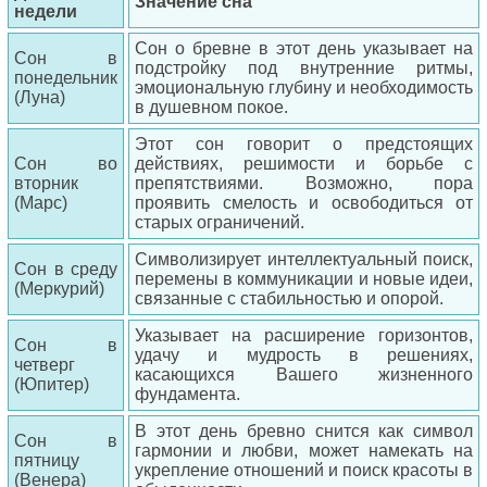
Значение сна
недели
Сон о бревне в этот день указывает на
Сон в
подстройку под внутренние ритмы,
понедельник
эмоциональную глубину и необходимость
(Луна)
в душевном покое.
Этот сон говорит о предстоящих
Сон во
действиях, решимости и борьбе с
вторник
препятствиями. Возможно, пора
(Марс)
проявить смелость и освободиться от
старых ограничений.
Символизирует интеллектуальный поиск,
Сон в среду
перемены в коммуникации и новые идеи,
(Меркурий)
связанные с стабильностью и опорой.
Указывает на расширение горизонтов,
Сон в
удачу и мудрость в решениях,
четверг
касающихся Вашего жизненного
(Юпитер)
фундамента.
В этот день бревно снится как символ
Сон в
гармонии и любви, может намекать на
пятницу
укрепление отношений и поиск красоты в
(Венера)