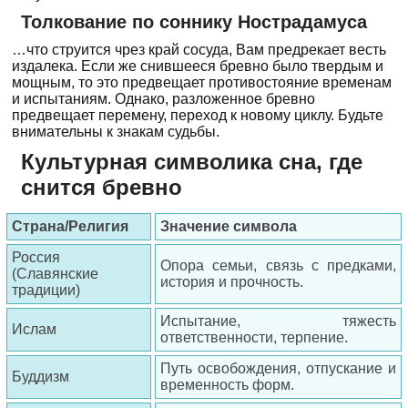
Толкование по соннику Нострадамуса
…что струится чрез край сосуда, Вам предрекает весть
издалека. Если же снившееся бревно было твердым и
мощным, то это предвещает противостояние временам
и испытаниям. Однако, разложенное бревно
предвещает перемену, переход к новому циклу. Будьте
внимательны к знакам судьбы.
Культурная символика сна, где
снится бревно
Страна/Религия
Значение символа
Россия
Опора семьи, связь с предками,
(Славянские
история и прочность.
традиции)
Испытание, тяжесть
Ислам
ответственности, терпение.
Путь освобождения, отпускание и
Буддизм
временность форм.