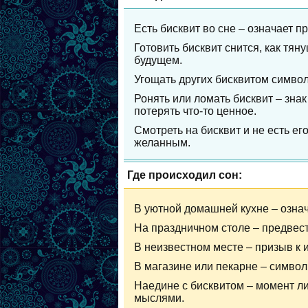
Есть бисквит во сне – означает п
Готовить бисквит снится, как тян
будущем.
Угощать других бисквитом символ
Ронять или ломать бисквит – зна
потерять что-то ценное.
Смотреть на бисквит и не есть ег
желанным.
Где происходил сон:
В уютной домашней кухне – означ
На праздничном столе – предвест
В неизвестном месте – призыв к
В магазине или пекарне – символ
Наедине с бисквитом – момент л
мыслями.