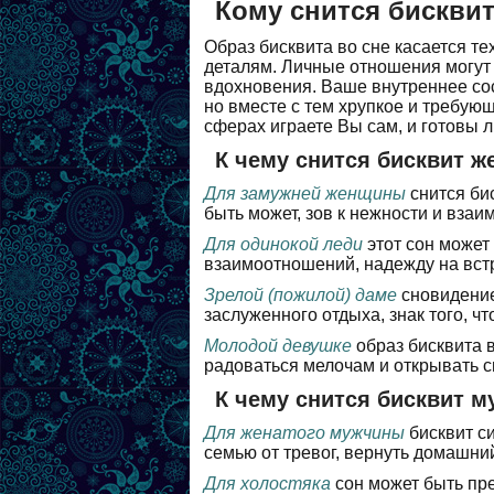
Кому снится бискви
Образ бисквита во сне касается те
деталям. Личные отношения могут о
вдохновения. Ваше внутреннее сост
но вместе с тем хрупкое и требую
сферах играете Вы сам, и готовы л
К чему снится бисквит 
Для замужней женщины
снится би
быть может, зов к нежности и вза
Для одинокой леди
этот сон может
взаимоотношений, надежду на встр
Зрелой (пожилой) даме
сновидение
заслуженного отдыха, знак того, 
Молодой девушке
образ бисквита в
радоваться мелочам и открывать с
К чему снится бисквит м
Для женатого мужчины
бисквит с
семью от тревог, вернуть домашний
Для холостяка
сон может быть пр