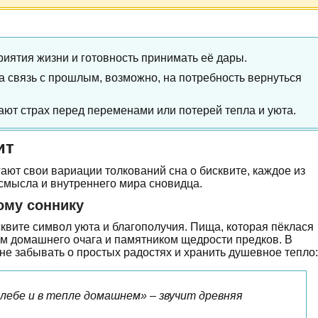
приятия жизни и готовность принимать её дары.
а связь с прошлым, возможно, на потребность вернуться
ают страх перед переменами или потерей тепла и уюта.
ит
ают свои вариации толкований сна о бисквите, каждое из
смысла и внутреннего мира сновидца.
ому соннику
квите символ уюта и благополучия. Пища, которая пёклася
ом домашнего очага и памятником щедрости предков. В
не забывать о простых радостях и хранить душевное тепло:
хлебе и в тепле домашнем» – звучит древняя