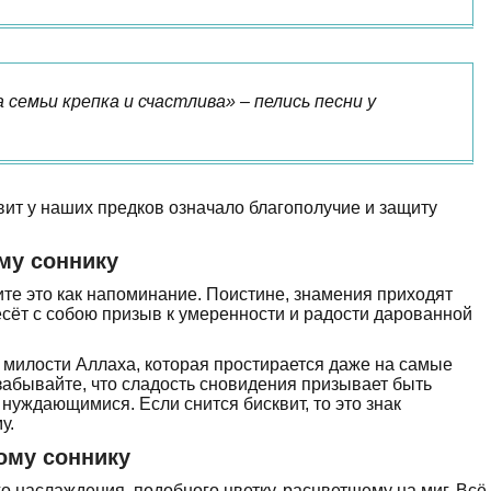
 семьи крепка и счастлива» – пелись песни у
квит у наших предков означало благополучие и защиту
му соннику
те это как напоминание. Поистине, знамения приходят
несёт с собою призыв к умеренности и радости дарованной
 милости Аллаха, которая простирается даже на самые
забывайте, что сладость сновидения призывает быть
нуждающимися. Если снится бисквит, то это знак
у.
ому соннику
о наслаждения, подобного цветку, расцветшему на миг. Всё