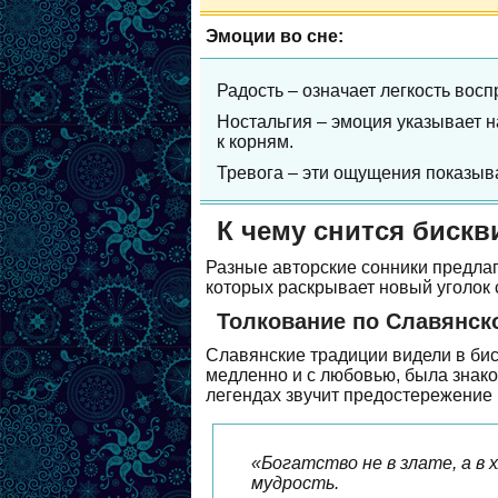
Эмоции во сне:
Радость – означает легкость вос
Ностальгия – эмоция указывает н
к корням.
Тревога – эти ощущения показыв
К чему снится бискв
Разные авторские сонники предлаг
которых раскрывает новый уголок 
Толкование по Славянск
Славянские традиции видели в бис
медленно и с любовью, была знак
легендах звучит предостережение 
«Богатство не в злате, а в 
мудрость.