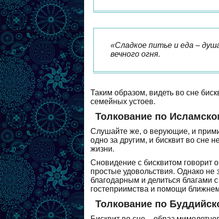
«Сладкое питье и еда – душа
вечного огня.
Таким образом, видеть во сне бис
семейных устоев.
Толкование по Исламско
Слушайте же, о верующие, и прими
одно за другим, и бисквит во сне 
жизни.
Сновидение с бисквитом говорит о
простые удовольствия. Однако не 
благодарным и делиться благами с 
гостеприимства и помощи ближнем
Толкование по Буддийск
Бисквит во сне – образ мимолетног