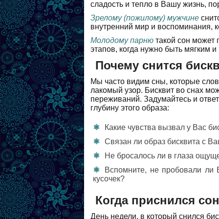
сладость и тепло в Вашу жизнь, п
Зрелому (пожилому) мужчине
снитс
внутренний мир и воспоминания, к
Молодому парню
такой сон может 
этапов, когда нужно быть мягким и 
Почему снится бискв
Мы часто видим сны, которые слов
лакомый узор. Бисквит во снах м
переживаний. Задумайтесь и ответ
глубину этого образа:
Какие чувства вызвал у Вас бис
Связан ли образ бисквита с В
Не бросалось ли в глаза ощуще
Вспомните, не пробовали ли 
кусочек?
Когда приснился сон
День недели, в который снился би