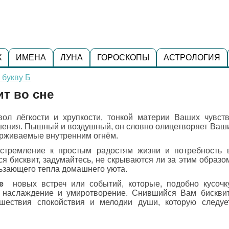
К
ИМЕНА
ЛУНА
ГОРОСКОПЫ
АСТРОЛОГИЯ
 букву Б
ит во сне
ол лёгкости и хрупкости, тонкой материи Ваших чувств
шения. Пышный и воздушный, он словно олицетворяет Ваш
ерживаемые внутренним огнём.
тремление к простым радостям жизни и потребность 
ся бисквит, задумайтесь, не скрываются ли за этим образо
ьзающего тепла домашнего уюта.
е
новых встреч или событий, которые, подобно кусочк
е наслаждение и умиротворение. Снившийся Вам бисквит
шествия спокойствия и мелодии души, которую следуе