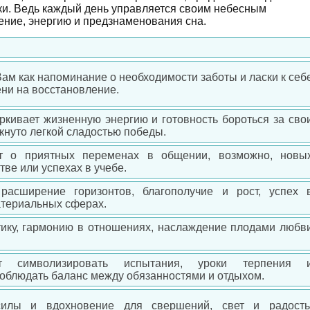
ки. Ведь каждый день управляется своим небесным
оение, энергию и предзнаменования сна.
Вам как напоминание о необходимости заботы и ласки к себ
ени на восстановление.
ркивает жизненную энергию и готовность бороться за сво
кнуто легкой сладостью победы.
ит о приятных переменах в общении, возможно, новы
тве или успехах в учебе.
расширение горизонтов, благополучие и рост, успех 
атериальных сферах.
ику, гармонию в отношениях, наслаждение плодами любв
т символизировать испытания, уроки терпения 
облюдать баланс между обязанностями и отдыхом.
силы и вдохновение для свершений, свет и радость