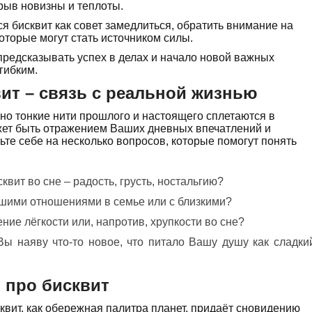
орыв новизны и теплоты.
я бисквит как совет замедлиться, обратить внимание на
оторые могут стать источником силы.
предсказывать успех в делах и начало новой важных
гибким.
ит – связь с реальной жизнью
но тонкие нити прошлого и настоящего сплетаются в
ожет быть отражением Ваших дневных впечатлений и
ьте себе на несколько вопросов, которые помогут понять
квит во сне – радость, грусть, ностальгию?
ашими отношениями в семье или с близкими?
ние лёгкости или, напротив, хрупкости во сне?
Вы наяву что-то новое, что питало Вашу душу как сладки
 про бисквит
сквит, как обережная палитра планет, придаёт сновидению