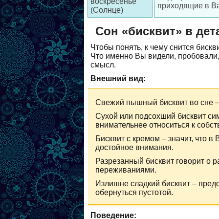
воскресенье
приходящие в В
(Солнце)
Сон «бисквит» в дет
Чтобы понять, к чему снится бискв
Что именно Вы видели, пробовали
смысл.
Внешний вид:
Свежий пышный бисквит во сне – 
Сухой или подсохший бисквит си
внимательнее относиться к собс
Бисквит с кремом – значит, что в
достойное внимания.
Разрезанный бисквит говорит о 
переживаниями.
Излишне сладкий бисквит – предо
обернуться пустотой.
Поведение: