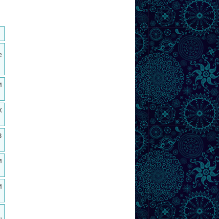
е
и
х
в
и
и
,