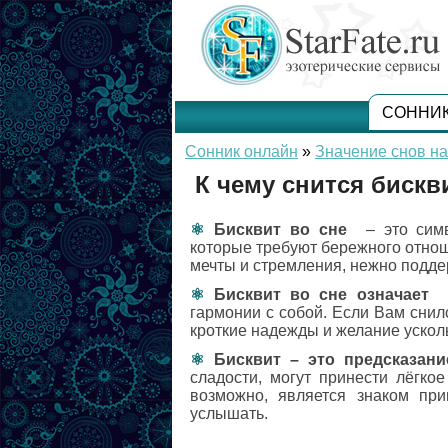
СОННИ
Сонник онлайн
»
Значение снов на
К чему снится бискв
Бисквит во сне
– это симв
которые требуют бережного отно
мечты и стремления, нежно подд
Бисквит во сне означает
с
гармонии с собой. Если Вам снил
кроткие надежды и желание ускол
Бисквит – это предсказани
сладости, могут принести лёгко
возможно, является знаком при
услышать.