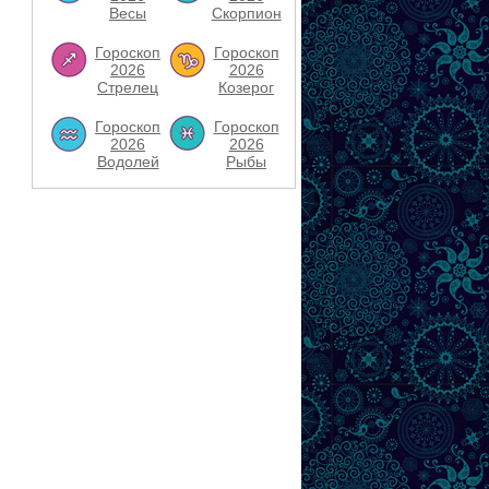
Весы
Скорпион
Гороскоп
Гороскоп
2026
2026
Стрелец
Козерог
Гороскоп
Гороскоп
2026
2026
Водолей
Рыбы