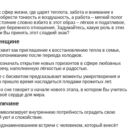
т
х сфер жизни, где царят теплотa, забота и внимание к
брести тонкость и воздушность, а работа – мягкий полог
ояние словно взбито в этот образ – лёгкое и податливое,
щее бережного отношения. Задумайтесь, какую роль в этих
и Вы принять этот сладкий знак?
женщине
сквит как приглашение к восстановлению тепла в семье,
имопониманию после периода холодков.
 означать открытие новых горизонтов в сфере любовных
ечу, наполненную лёгкостью и радостью.
 с бисквитом предсказывает моменты умиротворения и
что пришло время насладиться плодами прожитых лет.
о сне говорит о начале нового этапа, в котором Вы учитесь
воё сердце для мира.
ужчине
имволизирует внутреннюю потребность оградить свою
 уют и спокойствие.
едзнаменованием встречи с человеком, который внесёт