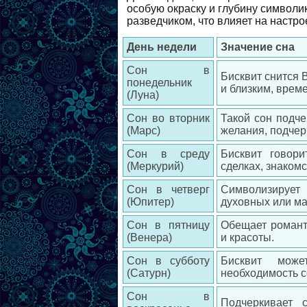
особую окраску и глубину символи
разведчиком, что влияет на настр
День недели
Значение сна
Сон в
Бисквит снится 
понедельник
и близким, врем
(Луна)
Сон во вторник
Такой сон подче
(Марс)
желания, подчер
Сон в среду
Бисквит говор
(Меркурий)
сделках, знакомс
Сон в четверг
Символизирует 
(Юпитер)
духовных или м
Сон в пятницу
Обещает романт
(Венера)
и красоты.
Сон в субботу
Бисквит може
(Сатурн)
необходимость с
Сон в
Подчеркивает 