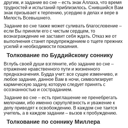
другим, и задание во сне – есть знак Аллаха, что время
трудностей и испытаний приблизилось. Снившийся Вам
знак призывает к терпению, усердию в делах и вере в
Милость Всевышнего.
Задание во сне также может суливать благословение –
если Вы приняли его с чистым сердцем, то
вознаграждение не заставит себя ждать. Отказ же от
выполнения станет предупреждением о тщете прежних
усилий и необходимости покаяния.
Толкование по Буддийскому соннику
Вглубь своей души взгляните, ибо задание во сне –
отражение нравственного пути и жизненного
предназначения. Будда учит: все сущее изменчиво, и
любое задание, данное Вам в ночи, символизирует
кармическую задачу, которую следует принять с
осознанностью и состраданием.
Задание во сне – есть приглашение не пренебрегать
мелочами, ибо именно скрупулёзность и уважение к
делу приводят к освобождению. В каждом сне таится
учитель, а в каждом задании – вызов к пробуждению.
Толкование по соннику Миллера