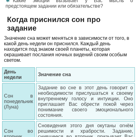
Какие эмоции вызывает у Вас мысль о
предстоящем задании или обязательстве?
Когда приснился сон про
задание
Значение сна может меняться в зависимости от того, в
какой день недели он приснился. Каждый день
находится под знаком своей планеты, которая
окрашивает послания ночных видений своим особым
светом.
День
Значение сна
недели
Задание во сне в этот день говорит о
необходимости прислушаться к своему
Сон в
внутреннему голосу и интуиции. Оно
понедельник
приглашает Вас обрести покой через
(Луна)
понимание своего эмоционального
состояния.
Сновидения этого дня окутаны огнём
Сон во
решимости и храбрости. Задание,
вторник
снившееся во вторник, призывает Вас