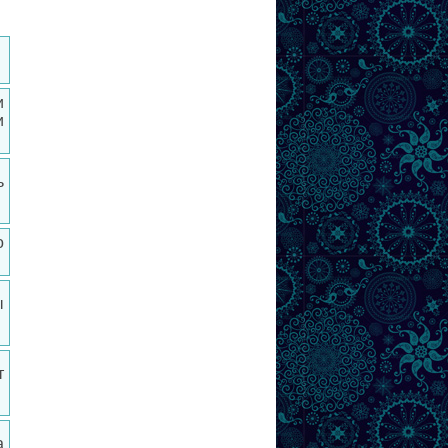
и
и
ь
.
о
ы
т
а