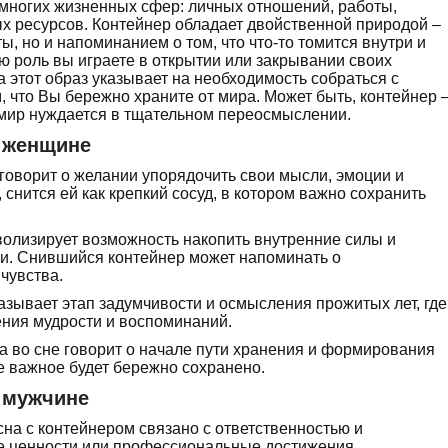
 многих жизненных сфер: личных отношений, работы,
х ресурсов. Контейнер обладает двойственной природой –
, но и напоминанием о том, что что-то томится внутри и
ую роль вы играете в открытии или закрывании своих
 этот образ указывает на необходимость собраться с
, что Вы бережно храните от мира. Может быть, контейнер 
й мир нуждается в тщательном переосмыслении.
р женщине
 говорит о желании упорядочить свои мысли, эмоции и
снится ей как крепкий сосуд, в котором важно сохранить
олизирует возможность накопить внутренние силы и
ни. Снившийся контейнер может напоминать о
чувства.
азывает этап задумчивости и осмысления прожитых лет, где
ения мудрости и воспоминаний.
а во сне говорит о начале пути хранения и формирования
се важное будет бережно сохранено.
р мужчине
на с контейнером связано с ответственностью и
е ценности или профессиональные достижения.