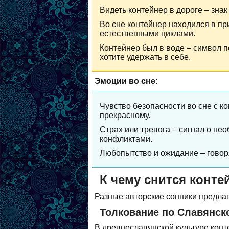
Видеть контейнер в дороге – зна
Во сне контейнер находился в пр
естественными циклами.
Контейнер был в воде – символ 
хотите удержать в себе.
Эмоции во сне:
Чувство безопасности во сне с ко
прекрасному.
Страх или тревога – сигнал о не
конфликтами.
Любопытство и ожидание – говорят
К чему снится конте
Разные авторские сонники предлаг
Толкование по Славянск
В древнеславянской культуре кон