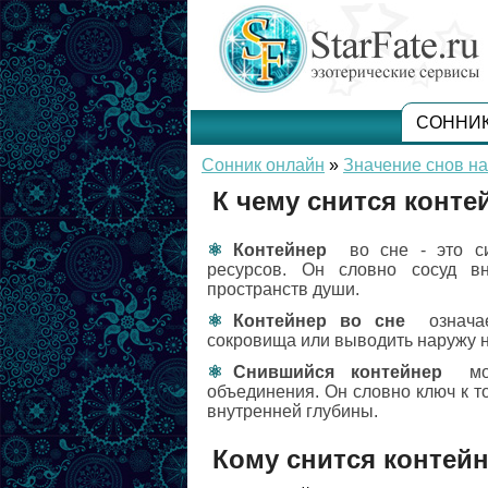
СОННИ
Сонник онлайн
»
Значение снов на
К чему снится конте
Контейнер
во сне - это с
ресурсов. Он словно сосуд в
пространств души.
Контейнер во сне
означае
сокровища или выводить наружу 
Снившийся контейнер
мож
объединения. Он словно ключ к т
внутренней глубины.
Кому снится контей