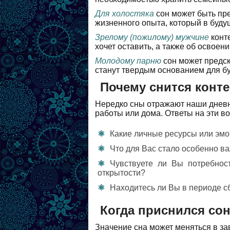
Для холостяка
сон может быть пр
жизненного опыта, который в буду
Зрелому (пожилому) мужчине
конте
хочет оставить, а также об освоен
Молодому парню
сон может предск
станут твердым основанием для бу
Почему снится конте
Нередко сны отражают наши дневн
работы или дома. Ответы на эти в
Какие личные ресурсы или эмо
Что для Вас стало особенно в
Чувствуете ли Вы потребнос
открытости?
Находитесь ли Вы в периоде с
Когда приснился сон
Значение сна может меняться в зав