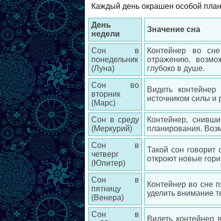
Каждый день окрашен особой план
День
Значение сна
недели
Сон в
Контейнер во сне
понедельник
отражению, возмо
(Луна)
глубоко в душе.
Сон во
Видеть контейнер
вторник
источником силы и 
(Марс)
Сон в среду
Контейнер, снивши
(Меркурий)
планирования. Возм
Сон в
Такой сон говорит
четверг
откроют новые гори
(Юпитер)
Сон в
Контейнер во сне п
пятницу
уделить внимание т
(Венера)
Сон в
Видеть контейнер 