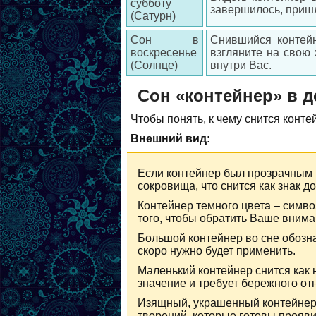
субботу
завершилось, приш
(Сатурн)
Сон в
Снившийся контейн
воскресенье
взгляните на свою 
(Солнце)
внутри Вас.
Сон «контейнер» в д
Чтобы понять, к чему снится конте
Внешний вид:
Если контейнер был прозрачным в
сокровища, что снится как знак д
Контейнер темного цвета – симво
того, чтобы обратить Ваше вним
Большой контейнер во сне обозн
скоро нужно будет применить.
Маленький контейнер снится как 
значение и требует бережного от
Изящный, украшенный контейнер 
творений, которые готовы прояви