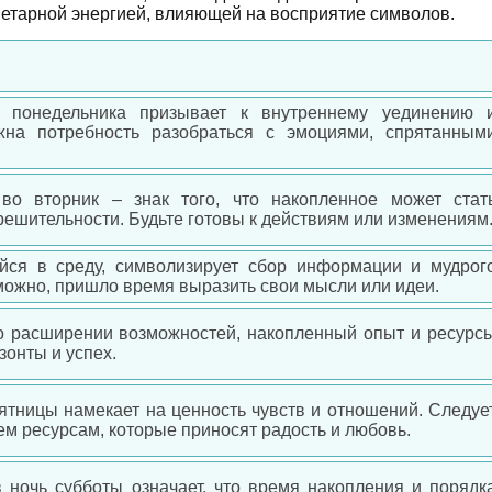
етарной энергией, влияющей на восприятие символов.
 понедельника призывает к внутреннему уединению 
жна потребность разобраться с эмоциями, спрятанным
 во вторник – знак того, что накопленное может стат
решительности. Будьте готовы к действиям или изменениям
йся в среду, символизирует сбор информации и мудрог
ожно, пришло время выразить свои мысли или идеи.
 о расширении возможностей, накопленный опыт и ресурс
зонты и успех.
ятницы намекает на ценность чувств и отношений. Следуе
ем ресурсам, которые приносят радость и любовь.
в ночь субботы означает, что время накопления и порядк