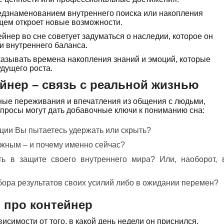
едзнаменованием внутреннего поиска или накопления
щем откроет новые возможности.
йнер во сне советует задуматься о наследии, которое он
ии внутреннего баланса.
азывать времена накопления знаний и эмоций, которые
дущего роста.
йнер – связь с реальной жизнью
ые переживания и впечатления из общения с людьми,
опросы могут дать добавочные ключи к пониманию сна:
ции Вы пытаетесь удержать или скрыть?
ажным – и почему именно сейчас?
ть в защите своего внутреннего мира? Или, наоборот, 
бора результатов своих усилий либо в ожидании перемен?
 про контейнер
исимости от того, в какой день недели он приснился.