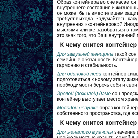
Образ контейнера во сне касается
внутреннего состояния и жизненны
он может быть вместилищем защиты
требует выхода. Задумайтесь, как
внутренних «контейнеров»? Иногда
мыслями или же разобраться в том
это знак того, что Ваш внутренни
К чему снится контейне
Для замужней женщины
такой сон
семейные обязанности. Контейнер, 
гармонию и стабильность.
Для одинокой леди
контейнер симв
подготовиться к новому этапу жиз
необходимости беречь себя и свои 
Зрелой (пожилой) даме
сон предск
контейнер выступает местом хран
Молодой девушке
образ контейнер
собственного пространства, где в
К чему снится контейне
Для женатого мужчины
значение с
необходимостью хранить семейны