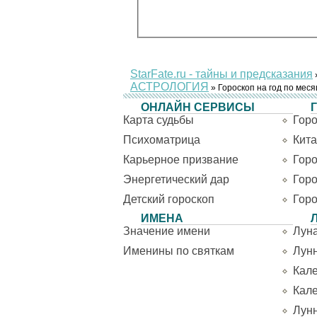
StarFate.ru - тайны и предсказания
АСТРОЛОГИЯ
»
Гороскоп на год по мес
ОНЛАЙН СЕРВИСЫ
Карта судьбы
Горо
Психоматрица
Кита
Карьерное призвание
Горо
Энергетический дар
Горо
Детский гороскоп
Горо
ИМЕНА
Значение имени
Луна
Именины по святкам
Лун
Кале
Кал
Лун