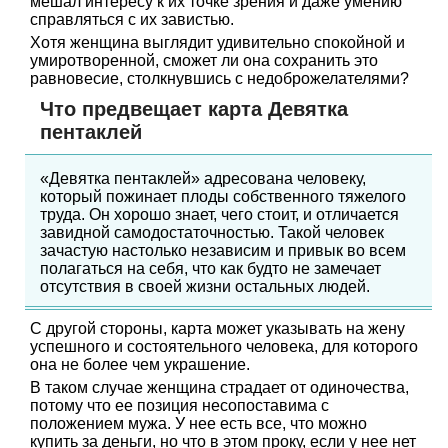
мешал интересу к их точке зрения и даже умению
справляться с их завистью.
Хотя женщина выглядит удивительно спокойной и
умиротворенной, сможет ли она сохранить это
равновесие, столкнувшись с недоброжелателями?
Что предвещает карта Девятка
пентаклей
«Девятка пентаклей» адресована человеку,
который пожинает плоды собственного тяжелого
труда. Он хорошо знает, чего стоит, и отличается
завидной самодостаточностью. Такой человек
зачастую настолько независим и привык во всем
полагаться на себя, что как будто не замечает
отсутствия в своей жизни остальных людей.
С другой стороны, карта может указывать на жену
успешного и состоятельного человека, для которого
она не более чем украшение.
В таком случае женщина страдает от одиночества,
потому что ее позиция несопоставима с
положением мужа. У нее есть все, что можно
купить за деньги, но что в этом проку, если у нее нет