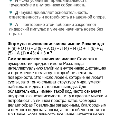
Н
- Она усиливает принципиальность,
трудолюбие и внутреннюю собранность.
Д
- Буква добавляет основательность,
ответственность и потребность в надежной опоре.
А
- Повторение этой вибрации закрепляет
лидерский импульс и умение начинать новое без
страха.
Формула вычисления числа имени Розалинда:
Р (9) + О (7) + З (9) + А (1) + Л (4) + И (1) + Н (6) + Д
(5) + А (1) = 43; 4 + 3 = 7.
Символическое значение имени:
Семерка в
нумерологии придает имени Розалинда
интеллектуальную глубину, внутреннюю дистанцию
и стремление к смыслу, который не лежит на
поверхности. Это число людей, которые не любят
суеты, зато тонко слышат структуру мира, умеют
наблюдать и делать точные выводы. Для
обладательницы имени такой код часто означает
внутреннюю независимость, тягу к красоте мысли и
потребность в личном пространстве. Семерка
делает образ Розалинды загадочным, благородным
и немного недосказанным, а это особенно ценится
в 21 веке, когда личность все чаще читается через