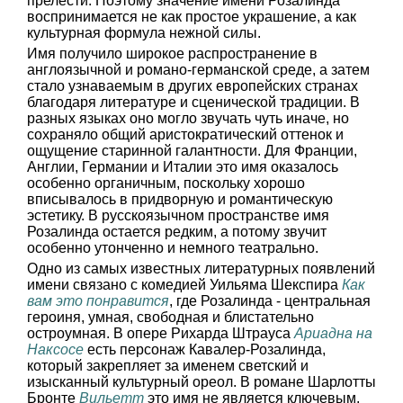
прелести. Поэтому значение имени Розалинда
воспринимается не как простое украшение, а как
культурная формула нежной силы.
Имя получило широкое распространение в
англоязычной и романо-германской среде, а затем
стало узнаваемым в других европейских странах
благодаря литературе и сценической традиции. В
разных языках оно могло звучать чуть иначе, но
сохраняло общий аристократический оттенок и
ощущение старинной галантности. Для Франции,
Англии, Германии и Италии это имя оказалось
особенно органичным, поскольку хорошо
вписывалось в придворную и романтическую
эстетику. В русскоязычном пространстве имя
Розалинда остается редким, а потому звучит
особенно утонченно и немного театрально.
Одно из самых известных литературных появлений
имени связано с комедией Уильяма Шекспира
Как
вам это понравится
, где Розалинда - центральная
героиня, умная, свободная и блистательно
остроумная. В опере Рихарда Штрауса
Ариадна на
Наксосе
есть персонаж Кавалер-Розалинда,
который закрепляет за именем светский и
изысканный культурный ореол. В романе Шарлотты
Бронте
Вильетт
это имя не является ключевым,