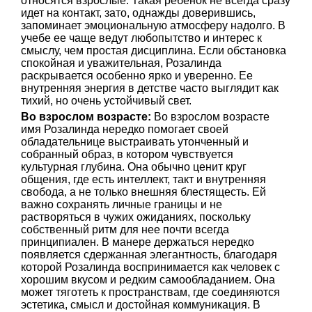
относятся взрослые. Такая ребенок не всегда сразу
идет на контакт, зато, однажды доверившись,
запоминает эмоциональную атмосферу надолго. В
учебе ее чаще ведут любопытство и интерес к
смыслу, чем простая дисциплина. Если обстановка
спокойная и уважительная, Розалинда
раскрывается особенно ярко и уверенно. Ее
внутренняя энергия в детстве часто выглядит как
тихий, но очень устойчивый свет.
Во взрослом возрасте:
Во взрослом возрасте
имя Розалинда нередко помогает своей
обладательнице выстраивать утонченный и
собранный образ, в котором чувствуется
культурная глубина. Она обычно ценит круг
общения, где есть интеллект, такт и внутренняя
свобода, а не только внешняя блестящесть. Ей
важно сохранять личные границы и не
растворяться в чужих ожиданиях, поскольку
собственный ритм для нее почти всегда
принципиален. В манере держаться нередко
появляется сдержанная элегантность, благодаря
которой Розалинда воспринимается как человек с
хорошим вкусом и редким самообладанием. Она
может тяготеть к пространствам, где соединяются
эстетика, смысл и достойная коммуникация. В