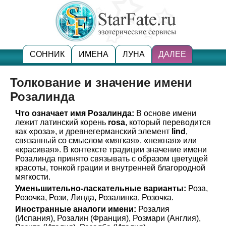
СОННИК
ИМЕНА
ЛУНА
ДАЛЕЕ
Толкование и значение имени
Розалинда
Что означает имя Розалинда:
В основе имени
лежит латинский корень
rosa
, который переводится
как «роза», и древнегерманский элемент
lind
,
связанный со смыслом «мягкая», «нежная» или
«красивая». В контексте традиции значение имени
Розалинда принято связывать с образом цветущей
красоты, тонкой грации и внутренней благородной
мягкости.
Уменьшительно-ласкательные варианты:
Роза,
Розочка, Рози, Линда, Розалинка, Розочка.
Иностранные аналоги имени:
Розалия
(Испания), Розалин (Франция), Розмари (Англия),