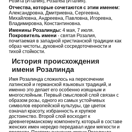
Розита (Италия), Розалба (Италия).
Отчества, которые сочетаются с этим именем:
Александровна, Дмитриевна, Сергеевна,
Михайловна, Андреевна, Павловна, Игоревна,
Владимировна, Константиновна.
Именины Розалинды:
4 мая, 7 июля.
Покровитель имени
- святая Розалия,
почитаемая в западной христианской традиции как
образ чистоты, духовной сосредоточенности и
тихой стойкости.
История происхождения
имени Розалинда
Имя Розалинда сложилось на пересечении
латинской и германской языковых традиций, и
именно это делает его особенно изящным и
многослойным. Первый смысловой слой связан с
образом розы, одного из самых устойчивых
символов европейской культуры, где цветок
означал красоту, избранность и хрупкое
достоинство. Второй слой восходит к
древнегерманскому компоненту, который в составе
женских имен нередко передавал идеи мягкости и