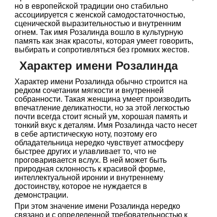
но в европейской традиции оно стабильно
ассоциируется с женской самодостаточностью,
сценической выразительностью и внутренним
огнем. Так имя Розалинда вошло в культурную
память как знак красоты, которая умеет говорить,
выбирать и сопротивляться без громких жестов.
Характер имени Розалинда
Характер имени Розалинда обычно строится на
редком сочетании мягкости и внутренней
собранности. Такая женщина умеет производить
впечатление деликатности, но за этой легкостью
почти всегда стоит ясный ум, хорошая память и
тонкий вкус к деталям. Имя Розалинда часто несет
в себе артистическую ноту, поэтому его
обладательница нередко чувствует атмосферу
быстрее других и улавливает то, что не
проговаривается вслух. В ней может быть
природная склонность к красивой форме,
интеллектуальной иронии и внутреннему
достоинству, которое не нуждается в
демонстрации.
При этом значение имени Розалинда нередко
связано и с определенной требовательностью к