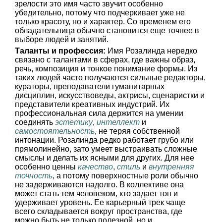
зрелости это имя часто звучит особенно
убедительно, потому что подчеркивает уже не
только красоту, но и характер. Со временем его
обладательница обычно становится еще точнее в
выборе людей и занятий.
Таланты и профессия:
Имя Розалинда нередко
связано с талантами в сферах, где важны образ,
речь, композиция и тонкое понимание формы. Из
таких людей часто получаются сильные редакторы,
кураторы, преподаватели гуманитарных
дисциплин, искусствоведы, актрисы, сценаристки и
представители креативных индустрий. Их
профессиональная сила держится на умении
соединять
эстетику
,
интеллект
и
самостоятельность
, не теряя собственной
интонации. Розалинда редко работает грубо или
прямолинейно, зато умеет выстраивать сложные
смыслы и делать их ясными для других. Для нее
особенно ценны
качество
,
стиль
и
внутренняя
точность
, а потому поверхностные роли обычно
не задерживаются надолго. В коллективе она
может стать тем человеком, кто задает тон и
удерживает уровень. Ее карьерный трек чаще
всего складывается вокруг пространства, где
можно быть не только полезной, но и