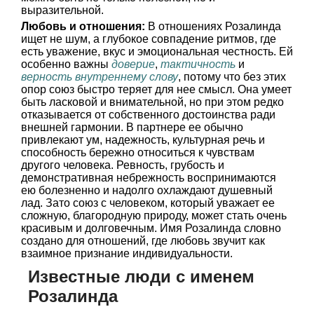
выразительной.
Любовь и отношения:
В отношениях Розалинда
ищет не шум, а глубокое совпадение ритмов, где
есть уважение, вкус и эмоциональная честность. Ей
особенно важны
доверие
,
тактичность
и
верность внутреннему слову
, потому что без этих
опор союз быстро теряет для нее смысл. Она умеет
быть ласковой и внимательной, но при этом редко
отказывается от собственного достоинства ради
внешней гармонии. В партнере ее обычно
привлекают ум, надежность, культурная речь и
способность бережно относиться к чувствам
другого человека. Ревность, грубость и
демонстративная небрежность воспринимаются
ею болезненно и надолго охлаждают душевный
лад. Зато союз с человеком, который уважает ее
сложную, благородную природу, может стать очень
красивым и долговечным. Имя Розалинда словно
создано для отношений, где любовь звучит как
взаимное признание индивидуальности.
Известные люди с именем
Розалинда