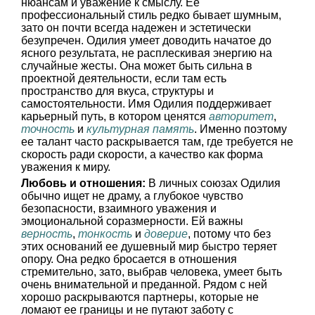
нюансам и уважение к смыслу. Ее
профессиональный стиль редко бывает шумным,
зато он почти всегда надежен и эстетически
безупречен. Одилия умеет доводить начатое до
ясного результата, не расплескивая энергию на
случайные жесты. Она может быть сильна в
проектной деятельности, если там есть
пространство для вкуса, структуры и
самостоятельности. Имя Одилия поддерживает
карьерный путь, в котором ценятся
авторитет
,
точность
и
культурная память
. Именно поэтому
ее талант часто раскрывается там, где требуется не
скорость ради скорости, а качество как форма
уважения к миру.
Любовь и отношения:
В личных союзах Одилия
обычно ищет не драму, а глубокое чувство
безопасности, взаимного уважения и
эмоциональной соразмерности. Ей важны
верность
,
тонкость
и
доверие
, потому что без
этих оснований ее душевный мир быстро теряет
опору. Она редко бросается в отношения
стремительно, зато, выбрав человека, умеет быть
очень внимательной и преданной. Рядом с ней
хорошо раскрываются партнеры, которые не
ломают ее границы и не путают заботу с