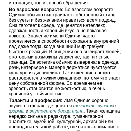
интонация, тон и способ обращения.
Во взрослом возрасте:
Во взрослом возрасте
Одилия обычно выстраивает собственный стиль
без суеты и без желания нравиться всем подряд.
Она тяготеет к среде, где ценятся интеллект,
сдержанность и хороший вкус, а не показная
яркость. Значение имени Одилия часто
проявляется в способности сохранять внутренний
лад даже тогда, когда внешний мир требует
быстрых реакций. В общении она выбирает людей,
с которыми возможны уважение, такт и ясные
границы. Ее эстетика обычно выверена: в одежде,
речи, интерьере и манере держаться чувствуется
культурная дисциплина. Такая женщина редко
растворяется в чужих ожиданиях, потому что знает
цену собственной форме. Со временем ее
зрелость становится не жесткостью, а очень
красивой устойчивостью.
Таланты и профессия:
Имя Одилия хорошо
звучит в сферах, где ценятся
точность
,
чувство
формы
и
внутренняя дисциплина
. Такая женщина
нередко сильна в редактуре, гуманитарной
аналитике, музейной, культурной, архивной или
преподавательской работе, где важны внимание к