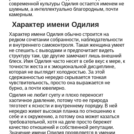
современной культуры Одилия остается именем не
шумным, а интеллектуально благородным, почти
камерным.
Характер имени Одилия
Характер имени Одилия обычно строится на
редком сочетании собранности, наблюдательности
и внутреннего самоконтроля. Такая женщина умеет
не спешить с выводами и предпочитает видеть
структуру там, где другие замечают лишь внешний
блеск. Имя Одилия часто несет в себе вкус к мере, к
точности жеста и к эмоциональной дисциплине,
которая не выглядит холодностью. За этой
сдержанностью нередко скрывается тонкая
чувствительность, просто она выражается не
бурно, а почти ювелирно.
Одилия не любит суету и плохо переносит
хаотичное давление, потому что ее природа
тяготеет к ясности и внутреннему порядку. В ней
нередко живет высокая планка по отношению к
себе и к окружению, а потому она может казаться
требовательной, хотя на деле просто бережет
качество отношений и собственной репутации.
Значение имени Одилия проявляется в умении