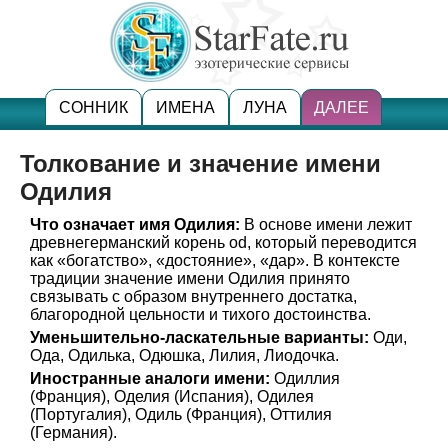
СОННИК
ИМЕНА
ЛУНА
ДАЛЕЕ
Толкование и значение имени
Одилия
Что означает имя Одилия:
В основе имени лежит
древнегерманский корень od, который переводится
как «богатство», «достояние», «дар». В контексте
традиции значение имени Одилия принято
связывать с образом внутреннего достатка,
благородной цельности и тихого достоинства.
Уменьшительно-ласкательные варианты:
Оди,
Ода, Одилька, Одюшка, Лилия, Лиодочка.
Иностранные аналоги имени:
Одиллия
(Франция), Оделия (Испания), Одилея
(Португалия), Одиль (Франция), Оттилия
(Германия).