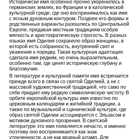
Исторически имя особенно прочно укоренилось в
германских землях, во Франции и в католической
культурной среде, где оно воспринималось как имя
с ясным духовным контуром. Позднее его формы и
родственные варианты разошлись по Центральной
Европе, придавая местным традициям особую
мягкость и аристократическую строгость. В разных
языках имя Одилия сохраняло образ женщины, в
которой есть собранность, внутренний свет и
уважение к порядку. Такая культурная адаптация
сделала имя редким, но очень выразительным,
особенно там, где ценят историческую глубину и
благозвучие.
В литературе и культурной памяти имя встречается
прежде всего в связи со святой Одилией, а не с
массовой художественной традицией, что само по
себе придает ему редкую символическую чистоту. В
орбите европейской культуры имя известно по
церковным календарям и житийной традиции, а
также по музыкальной и сценической культуре, где
образ святой Одилии ассоциируется с Эльзасом и
мотивом духовного прозрения. В светской
литературе это имя появляется нечасто, и именно
поэтому оно воспринимается как знак
утонченности, а не как модный штамп. Для