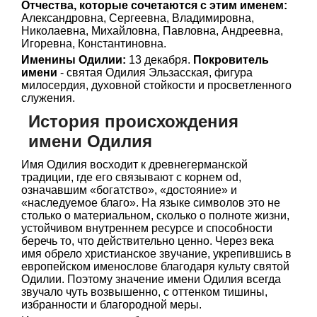
Отчества, которые сочетаются с этим именем:
Александровна, Сергеевна, Владимировна,
Николаевна, Михайловна, Павловна, Андреевна,
Игоревна, Константиновна.
Именины Одилии:
13 декабря.
Покровитель
имени
- святая Одилия Эльзасская, фигура
милосердия, духовной стойкости и просветленного
служения.
История происхождения
имени Одилия
Имя Одилия восходит к древнегерманской
традиции, где его связывают с корнем od,
означавшим «богатство», «достояние» и
«наследуемое благо». На языке символов это не
столько о материальном, сколько о полноте жизни,
устойчивом внутреннем ресурсе и способности
беречь то, что действительно ценно. Через века
имя обрело христианское звучание, укрепившись в
европейском именослове благодаря культу святой
Одилии. Поэтому значение имени Одилия всегда
звучало чуть возвышенно, с оттенком тишины,
избранности и благородной меры.