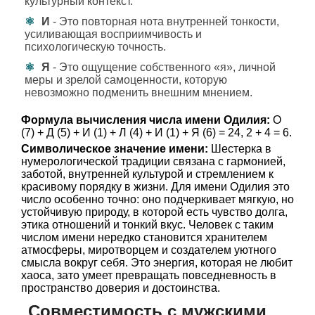
культурный контекст.
И
- Это повторная нота внутренней тонкости,
усиливающая восприимчивость и
психологическую точность.
Я
- Это ощущение собственного «я», личной
меры и зрелой самоценности, которую
невозможно подменить внешним мнением.
Формула вычисления числа имени Одилия:
О
(7) + Д (5) + И (1) + Л (4) + И (1) + Я (6) = 24, 2 + 4 = 6.
Символическое значение имени:
Шестерка в
нумерологической традиции связана с гармонией,
заботой, внутренней культурой и стремлением к
красивому порядку в жизни. Для имени Одилия это
число особенно точно: оно подчеркивает мягкую, но
устойчивую природу, в которой есть чувство долга,
этика отношений и тонкий вкус. Человек с таким
числом имени нередко становится хранителем
атмосферы, миротворцем и создателем уютного
смысла вокруг себя. Это энергия, которая не любит
хаоса, зато умеет превращать повседневность в
пространство доверия и достоинства.
Совместимость с мужскими