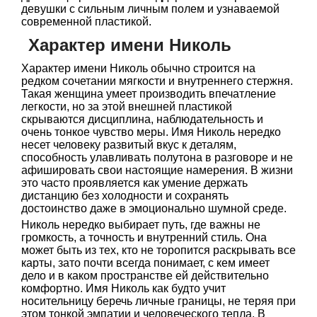
девушки с сильным личным полем и узнаваемой
современной пластикой.
Характер имени Николь
Характер имени Николь обычно строится на
редком сочетании мягкости и внутреннего стержня.
Такая женщина умеет производить впечатление
легкости, но за этой внешней пластикой
скрываются дисциплина, наблюдательность и
очень тонкое чувство меры. Имя Николь нередко
несет человеку развитый вкус к деталям,
способность улавливать полутона в разговоре и не
афишировать свои настоящие намерения. В жизни
это часто проявляется как умение держать
дистанцию без холодности и сохранять
достоинство даже в эмоционально шумной среде.
Николь нередко выбирает путь, где важны не
громкость, а точность и внутренний стиль. Она
может быть из тех, кто не торопится раскрывать все
карты, зато почти всегда понимает, с кем имеет
дело и в каком пространстве ей действительно
комфортно. Имя Николь как будто учит
носительницу беречь личные границы, не теряя при
этом тонкой эмпатии и человеческого тепла. В