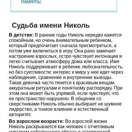
памяти.
Судьба имени Николь
В детстве:
В ранние годы Николь нередко кажется
спокойным, но очень внимательным ребенком,
который предпочитает сначала присмотреться, а
потом уже включиться в игру. Она рано замечает
настроение взрослых, остро чувствует интонации и
легко считывает атмосферу дома или класса. Имя
Николь поддерживает в ребенке любознательность,
но без суетливости: интерес к миру у нее идет через
наблюдение, сравнение и внутренние выводы.
Такая девочка часто тянется к красивым вещам,
аккуратным ритуалам и понятному распорядку. При
этом она может быть упрямой, если чувствует, что
ее пространство нарушено. В общении со
сверстниками Николь обычно выбирает не шумное
лидерство, а тонкое влияние и естественный
авторитет.
Во взрослом возрасте:
Во взрослой жизни
Николь раскрывается как человек с отчетливым
чувством собственного образа и эстетической