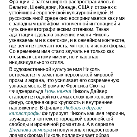
Франции, а затем широко распространилось в
Бельгии, Швейцарии, Канаде, США и странах с
устойчивой европейской культурной модой. В
русскоязычной среде оно воспринимается как имя
с западным шлейфом, утонченной интонацией и
чуть кинематографическим оттенком. Такая
адаптация сделала значение имени Николь
узнаваемым и в светском, и в семейном контексте,
где ценятся элегантность, мягкость и ясная форма.
Со временем имя стало звучать не только как
отсылка к святому имени, но и как знак
индивидуального стиля.
В художественной культуре имя Николь
встречается у заметных персонажей мировой
прозы и экрана, что усиливает его современную
узнаваемость. В романе Фрэнсиса Скотта
Фицджеральда
Ночь нежна
Николь Дайвер
становится одной из самых сложных женских
фигур, соединяющих хрупкость и внутреннее
напряжение. В фильме
Любовь и другие
катастрофы
фигурирует Николь как имя героини,
звучащее в контексте городской европейской
свободы и ироничной романтики. А в сериале
Дневники вампира
и популярных подростковых
драмах форма Николь поддерживает образ