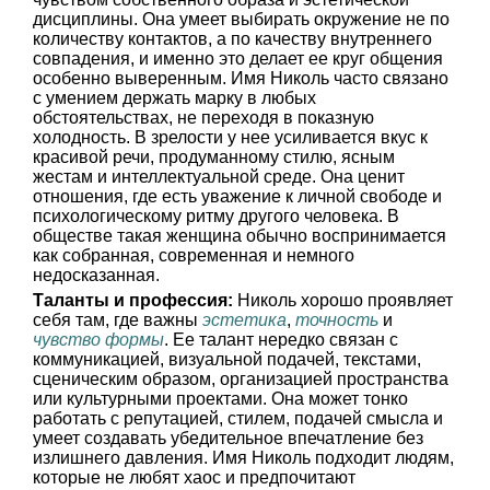
дисциплины. Она умеет выбирать окружение не по
количеству контактов, а по качеству внутреннего
совпадения, и именно это делает ее круг общения
особенно выверенным. Имя Николь часто связано
с умением держать марку в любых
обстоятельствах, не переходя в показную
холодность. В зрелости у нее усиливается вкус к
красивой речи, продуманному стилю, ясным
жестам и интеллектуальной среде. Она ценит
отношения, где есть уважение к личной свободе и
психологическому ритму другого человека. В
обществе такая женщина обычно воспринимается
как собранная, современная и немного
недосказанная.
Таланты и профессия:
Николь хорошо проявляет
себя там, где важны
эстетика
,
точность
и
чувство формы
. Ее талант нередко связан с
коммуникацией, визуальной подачей, текстами,
сценическим образом, организацией пространства
или культурными проектами. Она может тонко
работать с репутацией, стилем, подачей смысла и
умеет создавать убедительное впечатление без
излишнего давления. Имя Николь подходит людям,
которые не любят хаос и предпочитают