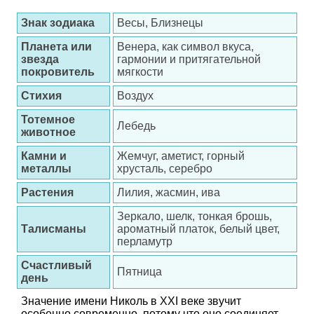
Знак зодиака
Весы, Близнецы
Планета или
Венера, как символ вкуса,
звезда
гармонии и притягательной
покровитель
мягкости
Стихия
Воздух
Тотемное
Лебедь
животное
Камни и
Жемчуг, аметист, горный
металлы
хрусталь, серебро
Растения
Лилия, жасмин, ива
Зеркало, шелк, тонкая брошь,
Талисманы
ароматный платок, белый цвет,
перламутр
Счастливый
Пятница
день
Значение имени Николь в XXI веке звучит
особенно современно, потому что оно соединяет