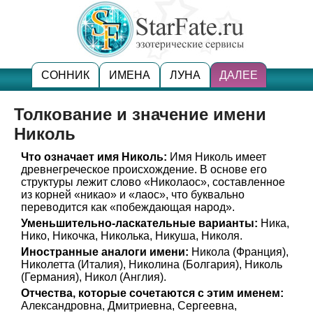
СОННИК
ИМЕНА
ЛУНА
ДАЛЕЕ
Толкование и значение имени
Николь
Что означает имя Николь:
Имя Николь имеет
древнегреческое происхождение. В основе его
структуры лежит слово «Николаос», составленное
из корней «никао» и «лаос», что буквально
переводится как «побеждающая народ».
Уменьшительно-ласкательные варианты:
Ника,
Нико, Никочка, Николька, Никуша, Николя.
Иностранные аналоги имени:
Никола (Франция),
Николетта (Италия), Николина (Болгария), Николь
(Германия), Никол (Англия).
Отчества, которые сочетаются с этим именем:
Александровна, Дмитриевна, Сергеевна,