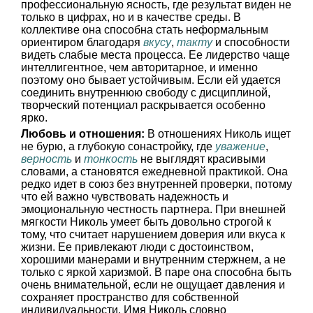
профессиональную ясность, где результат виден не
только в цифрах, но и в качестве среды. В
коллективе она способна стать неформальным
ориентиром благодаря
вкусу
,
такту
и способности
видеть слабые места процесса. Ее лидерство чаще
интеллигентное, чем авторитарное, и именно
поэтому оно бывает устойчивым. Если ей удается
соединить внутреннюю свободу с дисциплиной,
творческий потенциал раскрывается особенно
ярко.
Любовь и отношения:
В отношениях Николь ищет
не бурю, а глубокую сонастройку, где
уважение
,
верность
и
тонкость
не выглядят красивыми
словами, а становятся ежедневной практикой. Она
редко идет в союз без внутренней проверки, потому
что ей важно чувствовать надежность и
эмоциональную честность партнера. При внешней
мягкости Николь умеет быть довольно строгой к
тому, что считает нарушением доверия или вкуса к
жизни. Ее привлекают люди с достоинством,
хорошими манерами и внутренним стержнем, а не
только с яркой харизмой. В паре она способна быть
очень внимательной, если не ощущает давления и
сохраняет пространство для собственной
индивидуальности. Имя Николь словно