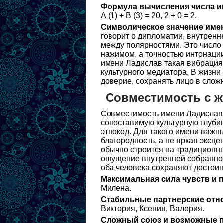
Формула вычисления числа и
А (1) + В (3) = 20, 2 + 0 = 2.
Символическое значение име
говорит о дипломатии, внутренн
между полярностями. Это число 
нажимом, а точностью интонации
имени Ладислав такая вибрация 
культурного медиатора. В жизни
доверие, сохранять лицо в слож
Совместимость с 
Совместимость имени Ладислав 
сопоставимую культурную глубин
этнокод. Для такого имени важн
благородность, а не яркая эксц
обычно строится на традиционны
ощущение внутренней собраннос
оба человека сохраняют достоин
Максимальная сила чувств и 
Милена.
Стабильные партнерские отн
Виктория, Ксения, Валерия.
Сложный союз и возможные п