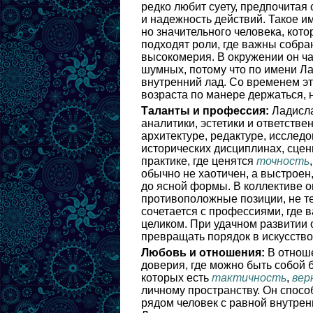
редко любит суету, предпочитая 
и надежность действий. Такое им
но значительного человека, кот
подходят роли, где важны собра
высокомерия. В окружении он ч
шумных, потому что по имени Ла
внутренний лад. Со временем эт
возраста по манере держаться, 
Таланты и профессия:
Ладисла
аналитики, эстетики и ответстве
архитектуре, редактуре, исслед
исторических дисциплинах, сцен
практике, где ценятся
точность
обычно не хаотичен, а выстроен
до ясной формы. В коллективе о
противоположные позиции, не т
сочетается с профессиями, где 
целиком. При удачном развитии 
превращать порядок в искусство
Любовь и отношения:
В отноше
доверия, где можно быть собой 
которых есть
тактичность
,
вер
личному пространству. Он спосо
рядом человек с равной внутрен