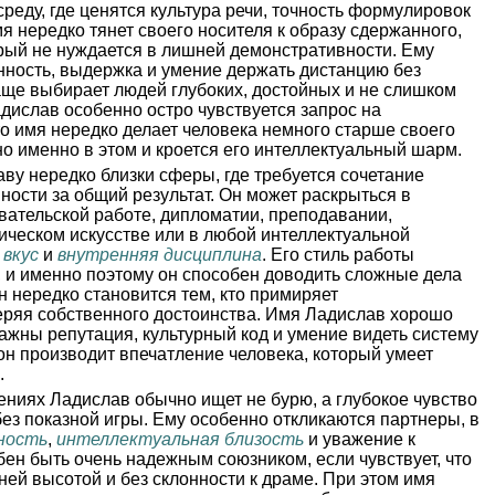
среду, где ценятся культура речи, точность формулировок
я нередко тянет своего носителя к образу сдержанного,
орый не нуждается в лишней демонстративности. Ему
нность, выдержка и умение держать дистанцию без
аще выбирает людей глубоких, достойных и не слишком
дислав особенно остро чувствуется запрос на
о имя нередко делает человека немного старше своего
но именно в этом и кроется его интеллектуальный шарм.
ву нередко близки сферы, где требуется сочетание
нности за общий результат. Он может раскрыться в
овательской работе, дипломатии, преподавании,
ическом искусстве или в любой интеллектуальной
,
вкус
и
внутренняя дисциплина
. Его стиль работы
, и именно поэтому он способен доводить сложные дела
н нередко становится тем, кто примиряет
еряя собственного достоинства. Имя Ладислав хорошо
важны репутация, культурный код и умение видеть систему
он производит впечатление человека, который умеет
.
ниях Ладислав обычно ищет не бурю, а глубокое чувство
без показной игры. Ему особенно откликаются партнеры, в
ность
,
интеллектуальная близость
и уважение к
бен быть очень надежным союзником, если чувствует, что
ней высотой и без склонности к драме. При этом имя