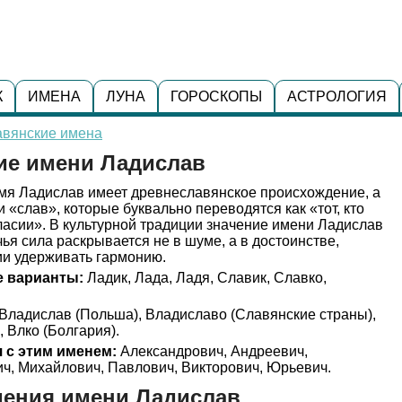
К
ИМЕНА
ЛУНА
ГОРОСКОПЫ
АСТРОЛОГИЯ
авянские имена
ие имени Ладислав
я Ладислав имеет древнеславянское происхождение, а
и «слав», которые буквально переводятся как «тот, кто
ласии». В культурной традиции значение имени Ладислав
ья сила раскрывается не в шуме, а в достоинстве,
ии удерживать гармонию.
 варианты:
Ладик, Лада, Ладя, Славик, Славко,
Владислав (Польша), Владиславо (Славянские страны),
, Влко (Болгария).
 с этим именем:
Александрович, Андреевич,
ч, Михайлович, Павлович, Викторович, Юрьевич.
дения имени Ладислав