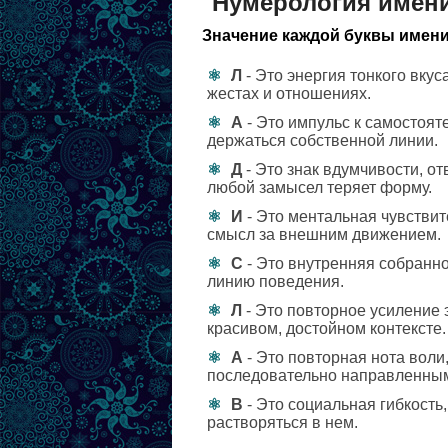
Нумерология имен
Значение каждой буквы имени
Л
- Это энергия тонкого вкус
жестах и отношениях.
А
- Это импульс к самостояте
держаться собственной линии.
Д
- Это знак вдумчивости, от
любой замысел теряет форму.
И
- Это ментальная чувствит
смысл за внешним движением.
С
- Это внутренняя собранно
линию поведения.
Л
- Это повторное усиление 
красивом, достойном контексте.
А
- Это повторная нота воли,
последовательно направленны
В
- Это социальная гибкость,
растворяться в нем.