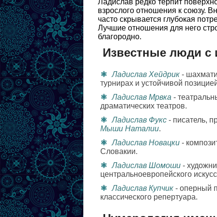
Ладислав редко терпит поверхнос
взрослого отношения к союзу. В
часто скрывается глубокая потр
Лучшие отношения для него строя
благородно.
Известные люди с
Ладислав Хейдрик
- шахмати
турнирах и устойчивой позицие
Ладислав Мрвка
- театральн
драматических театров.
Ладислав Фукс
- писатель, 
Мыши Наталии
.
Ладислав Новацки
- компози
Словакии.
Ладислав Шомоши
- художн
центральноевропейского искусс
Ладислав Купчик
- оперный 
классического репертуара.