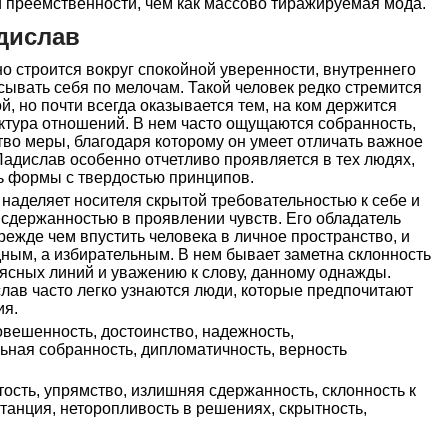
ой преемственности, чем как массово тиражируемая мода.
дислав
 строится вокруг спокойной уверенности, внутреннего
сывать себя по мелочам. Такой человек редко стремится
й, но почти всегда оказывается тем, на ком держится
ктура отношений. В нем часто ощущаются собранность,
тво меры, благодаря которому он умеет отличать важное
Ладислав особенно отчетливо проявляется в тех людях,
ь формы с твердостью принципов.
наделяет носителя скрытой требовательностью к себе и
сдержанностью в проявлении чувств. Его обладатель
режде чем впустить человека в личное пространство, и
одным, а избирательным. В нем бывает заметна склонность
е ясных линий и уважению к слову, данному однажды.
лав часто легко узнаются люди, которые предпочитают
ия.
вешенность, достоинство, надежность,
ьная собранность, дипломатичность, верность
ость, упрямство, излишняя сдержанность, склонность к
танция, неторопливость в решениях, скрытность,