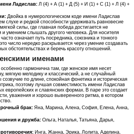
мени Ладислав:
Л (4) + А (1) + Д (5) + И (1) + С (1) + Л (4) +
ни:
Двойка в нумерологическом коде имени Ладислав
ем слухе и редкой способности удерживать равновесие
мягкой силы, где главная победа достигается не
 и умением слышать другого человека. Для носителя
часто означает путь посредника, союзника и тонкого
 это число нередко раскрывается через умение создавать
ных обстоятельствах и беречь красоту отношений.
женскими именами
особенно гармонична там, где женское имя несет
у, мягкую мелодику и классический, а не случайный
ы созвучие по длине, спокойная фонетика и историческая
ентрика, поэтому лучшая совместимость имени Ладислав
х европейских и славянских формах. В паре это создает
ти, уважения и хорошо выверенного ритма, в котором
ство.
прочный брак:
Яна, Марина, Алена, София, Елена, Анна,
ошения и дружба:
Ольга, Наталья, Татьяна, Дарья,
ротиворечия:
Инга, Жанна, Эрика, Лолита, Аделина.