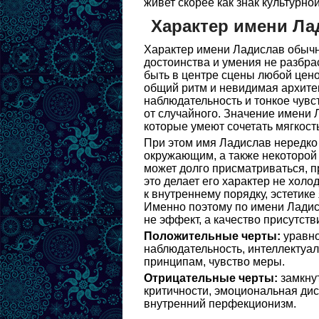
живет скорее как знак культурн
Характер имени Ла
Характер имени Ладислав обычно
достоинства и умения не разбра
быть в центре сцены любой цено
общий ритм и невидимая архите
наблюдательность и тонкое чувс
от случайного. Значение имени 
которые умеют сочетать мягкост
При этом имя Ладислав нередко 
окружающим, а также некоторой 
может долго присматриваться, п
это делает его характер не хол
к внутреннему порядку, эстетик
Именно поэтому по имени Ладис
не эффект, а качество присутств
Положительные черты:
уравно
наблюдательность, интеллектуал
принципам, чувство меры.
Отрицательные черты:
замкнут
критичности, эмоциональная дис
внутренний перфекционизм.