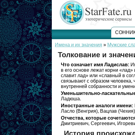
СОННИ
Имена и их значения
»
Мужские сл
Толкование и значен
Что означает имя Ладислав:
Им
в его основе лежат корни «лад» 
славит лад» или «славный в сог
связывают с образом человека, ч
внутренней собранности и умен
Уменьшительно-ласкательные
Ладюша.
Иностранные аналоги имени:
Ласло (Венгрия), Вацлав (Чехия)
Отчества, которые сочетаются
Дмитриевич, Сергеевич, Игореви
История происхож