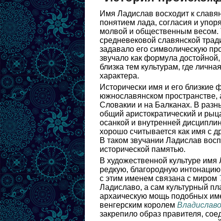
Имя Ладислав восходит к славян
понятием лада, согласия и упор
молвой и общественным весом. 
средневековой славянской тради
задавало его символическую пр
звучало как формула достойной,
близка тем культурам, где лична
характера.
Исторически имя и его близкие
южнославянском пространстве, а
Словакии и на Балканах. В разн
общий аристократический и рыца
осанкой и внутренней дисциплин
хорошо считывается как имя с д
В таком звучании Ладислав восп
исторической памятью.
В художественной культуре имя Л
редкую, благородную интонацию
с этим именем связана с миром
Ладиславо, а сам культурный п
архаическую мощь подобных имен
венгерским королем
Владиславо
закрепило образ правителя, сое