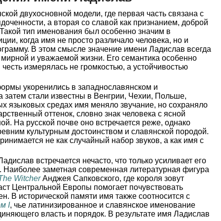
ской двухосновной модели, где первая часть связана с
ядоченности, а вторая со славой как признанием, доброй
Такой тип именования был особенно значим в
ции, когда имя не просто различало человека, но и
ограмму. В этом смысле значение имени Ладислав всегда
 мирной и уважаемой жизни. Его семантика особенно
я честь измерялась не громкостью, а устойчивостью
 формы укоренились в западнославянском и
 затем стали известны в Венгрии, Чехии, Польше,
ых языковых средах имя меняло звучание, но сохраняло
рственный оттенок, словно знак человека с ясной
ой. На русской почве оно встречается реже, однако
ревним культурным достоинством и славянской породой.
ринимается не как случайный набор звуков, а как имя с
адислав встречается нечасто, что только усиливает его
. Наиболее заметная современная литературная фигура
The Witcher
Анджея Сапковского, где короля зовут
ласт Центральной Европы помогает почувствовать
. В исторической памяти имя также соотносится с
м I
, чье латинизированное и славянское именование
диняющего власть и порядок. В результате имя Ладислав