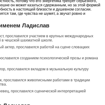
тность, потому что его энергетика требует серьезного,
нешне он может казаться сдержанным, но за этой формой
ебность в настоящей близости и душевном согласии.
тся там, где чувства не шумят, а звучат ровно и
 именем Ладислав
ст, прославился участием в крупных международных
й в чешской шахматной школе.
ый актер, прославился работой на сцене словацких
прославился созданием психологической прозы и романа
тор, прославился вкладом в музыкальную культуру
ик, прославился живописными работами в традиции
тва.
певец, прославился сценической интерпретацией