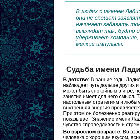
В людях с именем Лади
они не спешат заявлят
начинает задавать тон
выглядит так, будто о
удерживает компанию, 
мелкие импульсы.
Судьба имени Лад
В детстве:
В ранние годы Ладис
наблюдает чуть дольше других и 
может быть спокойным в игре, но
занятие имеет для него смысл. Т
настольным стратегиям и любым 
внутренняя энергия проявляется
При этом он болезненно реагируе
показывает. Значение имени Лад
чувство справедливости и стрем
Во взрослом возрасте:
Во взро
человека с хорошим вкусом, ясн