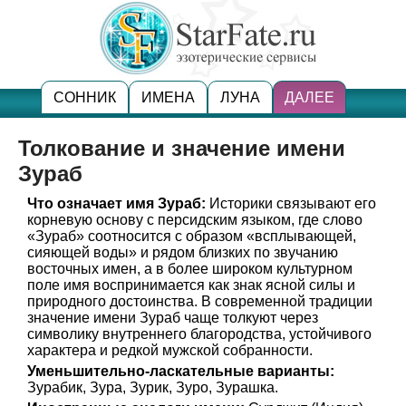
СОННИК
ИМЕНА
ЛУНА
ДАЛЕЕ
Толкование и значение имени
Зураб
Что означает имя Зураб:
Историки связывают его
корневую основу с персидским языком, где слово
«Зураб» соотносится с образом «всплывающей,
сияющей воды» и рядом близких по звучанию
восточных имен, а в более широком культурном
поле имя воспринимается как знак ясной силы и
природного достоинства. В современной традиции
значение имени Зураб чаще толкуют через
символику внутреннего благородства, устойчивого
характера и редкой мужской собранности.
Уменьшительно-ласкательные варианты:
Зурабик, Зура, Зурик, Зуро, Зурашка.