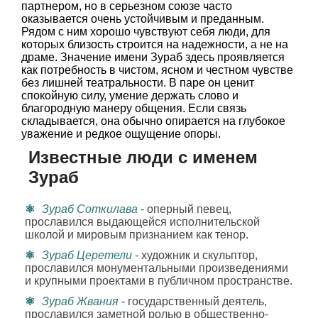
партнером, но в серьезном союзе часто
оказывается очень устойчивым и преданным.
Рядом с ним хорошо чувствуют себя люди, для
которых близость строится на надежности, а не на
драме. Значение имени Зураб здесь проявляется
как потребность в чистом, ясном и честном чувстве
без лишней театральности. В паре он ценит
спокойную силу, умение держать слово и
благородную манеру общения. Если связь
складывается, она обычно опирается на глубокое
уважение и редкое ощущение опоры.
Известные люди с именем
Зураб
Зураб Соткилава
- оперный певец,
прославился выдающейся исполнительской
школой и мировым признанием как тенор.
Зураб Церетели
- художник и скульптор,
прославился монументальными произведениями
и крупными проектами в публичном пространстве.
Зураб Жвания
- государственный деятель,
прославился заметной ролью в общественно-