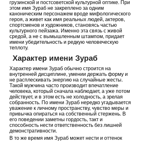
грузинской и постсоветской культурной оптике. При
этом имя Зураб не закреплено за одним
каноническим персонажем вроде мифологического
героя, а живет как имя реальных людей, актеров,
спортсменов и художников, становясь частью
культурного пейзажа. Именно эта связь с живой
средой, а не с вымышленным штампом, придает
имени убедительность и редкую человеческую
теплоту.
Характер имени Зураб
Характер имени Зураб обычно строится на
внутренней дисциплине, умении держать форму и
не расплескивать энергию на случайные жесты.
Такой мужчина часто производит впечатление
человека, который сначала наблюдает, а уже потом
действует, и в этом есть не холодность, а зрелая
собранность. По имени Зураб нередко угадывается
уважение к личному пространству, чувство меры и
привычка опираться на собственный стержень. В
его поведении заметны гордость, такт и
способность нести ответственность без лишней
демонстративности.
В то же время имя Зураб может нести и оттенок