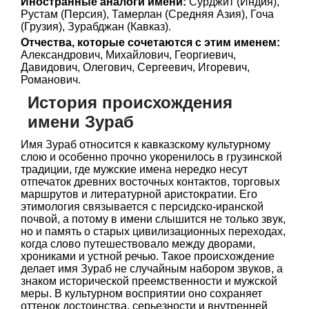
Иностранные аналоги имени:
Сурджит (Индия),
Рустам (Персия), Тамерлан (Средняя Азия), Гоча
(Грузия), Зурабджан (Кавказ).
Отчества, которые сочетаются с этим именем:
Александрович, Михайлович, Георгиевич,
Давидович, Олегович, Сергеевич, Игоревич,
Романович.
История происхождения
имени Зураб
Имя Зураб относится к кавказскому культурному
слою и особенно прочно укоренилось в грузинской
традиции, где мужские имена нередко несут
отпечаток древних восточных контактов, торговых
маршрутов и литературной аристократии. Его
этимология связывается с персидско-иранской
почвой, а потому в имени слышится не только звук,
но и память о старых цивилизационных переходах,
когда слово путешествовало между дворами,
хрониками и устной речью. Такое происхождение
делает имя Зураб не случайным набором звуков, а
знаком исторической преемственности и мужской
меры. В культурном восприятии оно сохраняет
оттенок достоинства, серьезности и внутренней