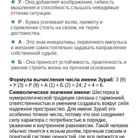
У
- Она добавляет воображение, гибкость
мышления и способность слышать невидимые
оттенки ситуации.
Р
- Буква усиливает волю, прямоту и
стремление стоять на своем, не теряя
достоинства.
А
- Это знак инициативы, первичного импульса
и желания самостоятельно задавать направление
собственной судьбе.
Б
- Она приносит устойчивость, практичность и
умение строить жизнь на прочном основании.
Формула вычисления числа имени Зураб:
З (9)
+ У (3) + Р (9) + А (1) + Б (2) = 24; 2 + 4 = 6.
Символическое значение имени:
Шестерка в
нумерологической традиции связана с гармонией,
ответственностью и умением создавать вокруг себя
надежное пространство. Для имени Зураб это
особенно точное число, потому что оно соединяет
силу характера с потребностью в порядке,
уважении и внутреннем равновесии. Такой человек
обычно тянется к ясным ролям, прочным союзам и
понятной системе ценностей, где все держится не