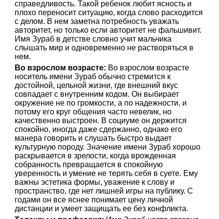
справедливость. Такой ребенок любит ясность и
плохо переносит ситуацию, когда слово расходится
с делом. В нем заметна потребность уважать
авторитет, но только если авторитет не фальшивит.
Имя Зураб в детстве словно учит мальчика
слышать мир и одновременно не растворяться в
нем.
Во взрослом возрасте:
Во взрослом возрасте
носитель имени Зураб обычно стремится к
достойной, цельной жизни, где внешний вкус
совпадает с внутренним кодом. Он выбирает
окружение не по громкости, а по надежности, и
потому его круг общения часто невелик, но
качественно выстроен. В социуме он держится
спокойно, иногда даже сдержанно, однако его
манера говорить и слушать быстро выдает
культурную породу. Значение имени Зураб хорошо
раскрывается в зрелости, когда врожденная
собранность превращается в спокойную
уверенность и умение не терять себя в суете. Ему
важны эстетика формы, уважение к слову и
пространство, где нет лишней игры на публику. С
годами он все яснее понимает цену личной
дистанции и умеет защищать ее без конфликта.