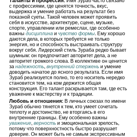
Таланты и профессия:
Имя Зураб часто связано
с профессиями, где ценятся точность, вкус,
выдержка и умение работать на результат без
показной суеты. Такой человек может проявить
себя в искусстве, архитектуре, сцене, музыке,
спорте, управлении или ремеслах, где особенно
важны
дисциплина
и
чувство формы
. Ему хорошо
даются дела, в которых требуется не только
энергия, но и способность выстраивать структуру
вокруг себя. Лидерский стиль Зураба редко бывает
шумным: он предпочитает авторитет дела, а не
авторитет громкого слова. В коллективе он ценится
за
надежность
,
внутренний стержень
и умение
доводить начатое до ясного результата. Если имя
Зураб реализуется полно, то его носитель нередко
становится тем, на ком держится общая
конструкция. Его талант раскрывается там, где есть
уважение к мастерству и к традиции.
Любовь и отношения:
В личных союзах по имени
Зураб обычно тянется к тем, кто умеет сочетать
теплоту и достоинство, не вторгаясь в его
внутренние границы. Ему особенно важны
уважение
,
верность
и эмоциональная зрелость,
потому что поверхностность быстро разрушает
доверие. Он может быть не самым экспрессивным