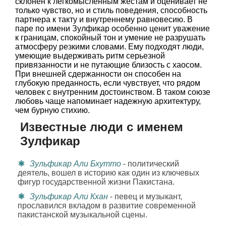
склонен к легкомысленным жестам и оценивает не
только чувство, но и стиль поведения, способность
партнера к такту и внутреннему равновесию. В
паре по имени Зулфикар особенно ценит уважение
к границам, спокойный тон и умение не разрушать
атмосферу резкими словами. Ему подходят люди,
умеющие выдерживать ритм серьезной
привязанности и не путающие близость с хаосом.
При внешней сдержанности он способен на
глубокую преданность, если чувствует, что рядом
человек с внутренним достоинством. В таком союзе
любовь чаще напоминает надежную архитектуру,
чем бурную стихию.
Известные люди с именем
Зулфикар
Зульфикар Али Бхутто
- политический
деятель, вошел в историю как один из ключевых
фигур государственной жизни Пакистана.
Зульфикар Али Кхан
- певец и музыкант,
прославился вкладом в развитие современной
пакистанской музыкальной сцены.