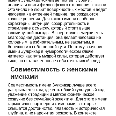
имени Зулфикар усиливает мотив глубины,
анализа и почти философского отношения к жизни.
Это число не любит поверхностных жестов и ведет
человека к внутренней тишине, где рождаются
точные решения. Для такого имени особенно
характерны интуиция, созерцательность и
стремление к смыслу, который стоит выше
сиюминутной выгоды. В энергетике семерки есть
благородная дистанция: она делает человека не
холодным, а избирательным, не закрытым, а
бережным к собственной сути. Поэтому значение
имени Зулфикар в нумерологическом ключе
читается как путь мудрой силы, которая действует
тихо, но оставляет после себя отчетливый след.
Совместимость с женскими
именами
Совместимость имени Зулфикар лучше всего
раскрывается там, где есть общий культурный код,
уважение к традиции и мягкое фонетическое
созвучие без случайной эклектики. Для этого имени
гармоничны партнерши с именами, в которых
слышатся достоинство, плавность и историческая
глубина, а не нарочитая резкость. В контексте