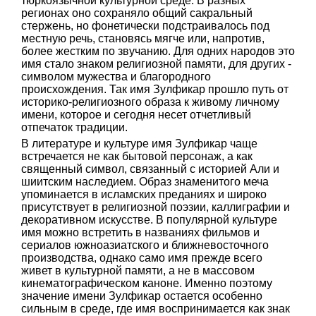
тюркоязычной культурной среде. В разных
регионах оно сохраняло общий сакральный
стержень, но фонетически подстраивалось под
местную речь, становясь мягче или, напротив,
более жестким по звучанию. Для одних народов это
имя стало знаком религиозной памяти, для других -
символом мужества и благородного
происхождения. Так имя Зулфикар прошло путь от
историко-религиозного образа к живому личному
имени, которое и сегодня несет отчетливый
отпечаток традиции.
В литературе и культуре имя Зулфикар чаще
встречается не как бытовой персонаж, а как
священный символ, связанный с историей Али и
шиитским наследием. Образ знаменитого меча
упоминается в исламских преданиях и широко
присутствует в религиозной поэзии, каллиграфии и
декоративном искусстве. В популярной культуре
имя можно встретить в названиях фильмов и
сериалов южноазиатского и ближневосточного
производства, однако само имя прежде всего
живет в культурной памяти, а не в массовом
кинематографическом каноне. Именно поэтому
значение имени Зулфикар остается особенно
сильным в среде, где имя воспринимается как знак