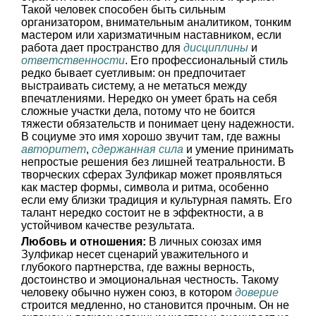
Такой человек способен быть сильным
организатором, внимательным аналитиком, тонким
мастером или харизматичным наставником, если
работа дает пространство для
дисциплины
и
ответственности
. Его профессиональный стиль
редко бывает суетливым: он предпочитает
выстраивать систему, а не метаться между
впечатлениями. Нередко он умеет брать на себя
сложные участки дела, потому что не боится
тяжести обязательств и понимает цену надежности.
В социуме это имя хорошо звучит там, где важны
авторитет
,
сдержанная сила
и умение принимать
непростые решения без лишней театральности. В
творческих сферах Зулфикар может проявляться
как мастер формы, символа и ритма, особенно
если ему близки традиция и культурная память. Его
талант нередко состоит не в эффектности, а в
устойчивом качестве результата.
Любовь и отношения:
В личных союзах имя
Зулфикар несет сценарий уважительного и
глубокого партнерства, где важны верность,
достоинство и эмоциональная честность. Такому
человеку обычно нужен союз, в котором
доверие
строится медленно, но становится прочным. Он не