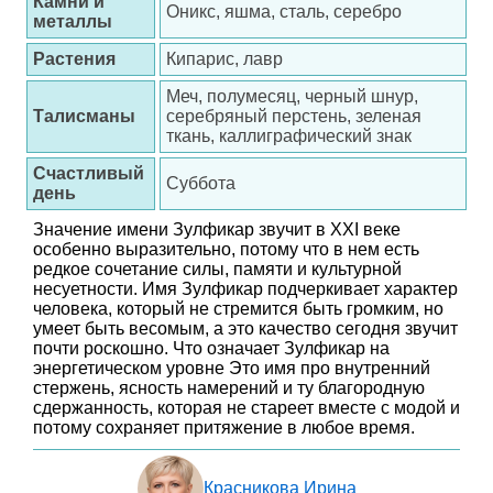
Камни и
Оникс, яшма, сталь, серебро
металлы
Растения
Кипарис, лавр
Меч, полумесяц, черный шнур,
Талисманы
серебряный перстень, зеленая
ткань, каллиграфический знак
Счастливый
Суббота
день
Значение имени Зулфикар звучит в XXI веке
особенно выразительно, потому что в нем есть
редкое сочетание силы, памяти и культурной
несуетности. Имя Зулфикар подчеркивает характер
человека, который не стремится быть громким, но
умеет быть весомым, а это качество сегодня звучит
почти роскошно. Что означает Зулфикар на
энергетическом уровне Это имя про внутренний
стержень, ясность намерений и ту благородную
сдержанность, которая не стареет вместе с модой и
потому сохраняет притяжение в любое время.
Красникова Ирина