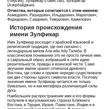
(Персия), Зулфикар (Пакистан), Зульфигар
(Азербайджан)
Отчества, которые сочетаются с этим именем:
Ахмедович, Рашидович, Ильдарович, Маратович,
Фаридович, Саидович, Тимурович, Камилович
История происхождения
имени Зулфикар
Имя Зулфикар восходит к арабской языковой и
религиозной традиции, где оно связано с
легендарным мечом Али ибн Абу Талиба. В
классическом понимании это не просто личное имя,
а сакральный образ, вобравший в себя идею
решительности, правды и воинской чести. Само
звучание имени хранит отпечаток древнего
Востока, где слово и оружие нередко существовали
как две стороны одного символа власти. Поэтому
значение имени Зулфикар читается не только
буквально, но и как метафора различающей силы
духа.
Наибольшее распространение имя и его формы
получили в мусульманских странах Ближнего
Востока, в Турции, Иране, Пакистане, Индии и в