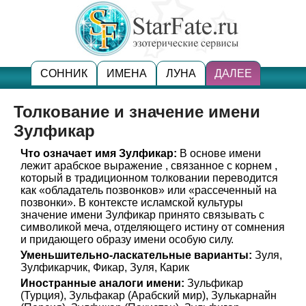
СОННИК
ИМЕНА
ЛУНА
ДАЛЕЕ
Толкование и значение имени
Зулфикар
Что означает имя Зулфикар:
В основе имени
лежит арабское выражение , связанное с корнем ,
который в традиционном толковании переводится
как «обладатель позвонков» или «рассеченный на
позвонки». В контексте исламской культуры
значение имени Зулфикар принято связывать с
символикой меча, отделяющего истину от сомнения
и придающего образу имени особую силу.
Уменьшительно-ласкательные варианты:
Зуля,
Зулфикарчик, Фикар, Зуля, Карик
Иностранные аналоги имени:
Зульфикар
(Турция), Зульфакар (Арабский мир), Зулькарнайн