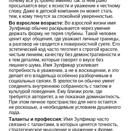
почему все устроено именно так. В нем рано
просыпается вкус к ясности и уважение к честному
слову. Даже в детской компании он может стать
тем, к кому тянутся за спокойной уверенностью.
Во взрослом возрасте:
Во взрослой жизни имя
Зулфикар обычно раскрывается через умение
держать форму, не теряя глубины. Такой человек
ценит круг общения, где уважают личные границы,
а разговор не сводится к поверхностной суете. Его
эстетический код часто тяготеет к строгой красоте,
чистым линиям, качеству без демонстративности и
к тем деталям, которые говорят о вкусе без
лишнего шума. Имя Зулфикар усиливает
потребность в уважении, а не в восхищении, и это
делает его владельца особенно разборчивым в
социальных связях. В зрелости он обычно умеет
соединять внутреннюю собранность с тактом и
культурой поведения. Ему близки роли, где
требуется авторитет, а не показная доминантность.
При этом личное пространство для него остается
не роскошью, а необходимым условием душевного
лада.
Таланты и профессия:
Имя Зулфикар часто
связано с талантами, в которых ценятся точность,
стратегическое мышление и уважение к форме.