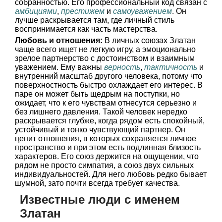
собранностью. Его профессиональный код связан с
амбициями
,
престижем
и
самоуважением
. Он
лучше раскрывается там, где личный стиль
воспринимается как часть мастерства.
Любовь и отношения:
В личных союзах Златан
чаще всего ищет не легкую игру, а эмоционально
зрелое партнерство с достоинством и взаимным
уважением. Ему важны
верность
,
тактичность
и
внутренний масштаб другого человека, потому что
поверхностность быстро охлаждает его интерес. В
паре он может быть щедрым на поступки, но
ожидает, что к его чувствам отнесутся серьезно и
без лишнего давления. Такой человек нередко
раскрывается глубже, когда рядом есть спокойный,
устойчивый и тонко чувствующий партнер. Он
ценит отношения, в которых сохраняется личное
пространство и при этом есть подлинная близость
характеров. Его союз держится на ощущении, что
рядом не просто симпатия, а союз двух сильных
индивидуальностей. Для него любовь редко бывает
шумной, зато почти всегда требует качества.
Известные люди с именем
Златан