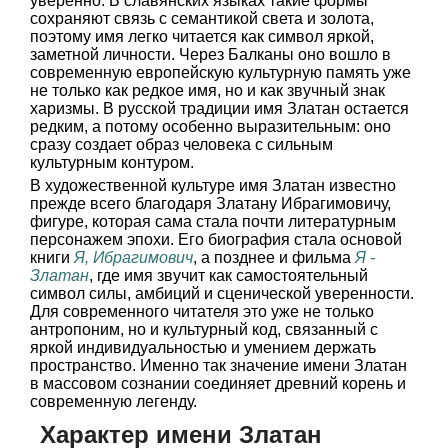
уверенно. В славянских языках такие формы
сохраняют связь с семантикой света и золота,
поэтому имя легко читается как символ яркой,
заметной личности. Через Балканы оно вошло в
современную европейскую культурную память уже
не только как редкое имя, но и как звучный знак
харизмы. В русской традиции имя Златан остается
редким, а потому особенно выразительным: оно
сразу создает образ человека с сильным
культурным контуром.
В художественной культуре имя Златан известно
прежде всего благодаря Златану Ибрагимовичу,
фигуре, которая сама стала почти литературным
персонажем эпохи. Его биография стала основой
книги
Я, Ибрагимович
, а позднее и фильма
Я -
Златан
, где имя звучит как самостоятельный
символ силы, амбиций и сценической уверенности.
Для современного читателя это уже не только
антропоним, но и культурный код, связанный с
яркой индивидуальностью и умением держать
пространство. Именно так значение имени Златан
в массовом сознании соединяет древний корень и
современную легенду.
Характер имени Златан