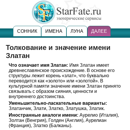
СОННИК
ИМЕНА
ЛУНА
ДАЛЕЕ
Толкование и значение имени
Златан
Что означает имя Златан:
Имя Златан имеет
древнеславянское происхождение. В основе его
структуры лежит корень «злат», что буквально
переводится как «золото» или «золотой». В
культурной памяти значение имени Златан принято
связывать с образом сияния, ценности и
внутреннего достоинства.
Уменьшительно-ласкательные варианты:
Златанчик, Злати, Златко, Златушка, Златик.
Иностранные аналоги имени:
Аурелио (Италия),
Золтан (Венгрия), Голден (Англия), Аурелиан
(Франция), Златко (Балканы).