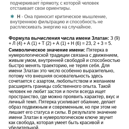
подчеркивает прямоту, с которой человек
отстаивает свои ориентиры.
Н
- Она приносит критическое мышление,
внутреннюю фильтрацию и способность не
расплескивать энергию на случайное.
Формула вычисления числа имени Златан:
З (9)
+ Л (4) + А (1) + Т (2) + А (1) + Н (6) = 23, 2 + 3 = 5.
Символическое значение имени:
Пятерка в
нумерологической традиции связана с движением,
живым умом, внутренней свободой и способностью
быстро менять траекторию, не теряя себя. Для
имени Златан это число особенно выразительно,
потому что внешняя основательность здесь
сочетается с азартом, любопытством и желанием
расширять границы собственного опыта. Такой
человек не любит застоя и почти всегда ищет
пространство, где можно проявить характер, вкус и
личный темп. Пятерка усиливает обаяние, делает
образ подвижным и современным, но при этом не
лишает его статуса и силы. В результате значение
имени Златан в нумерологическом ключе звучит
как свобода, которая умеет быть красивой и
убедительной.