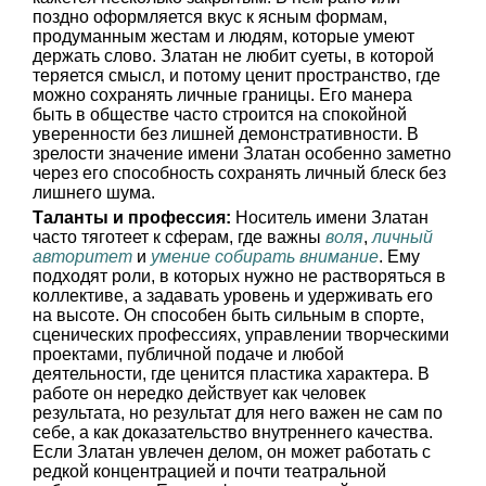
поздно оформляется вкус к ясным формам,
продуманным жестам и людям, которые умеют
держать слово. Златан не любит суеты, в которой
теряется смысл, и потому ценит пространство, где
можно сохранять личные границы. Его манера
быть в обществе часто строится на спокойной
уверенности без лишней демонстративности. В
зрелости значение имени Златан особенно заметно
через его способность сохранять личный блеск без
лишнего шума.
Таланты и профессия:
Носитель имени Златан
часто тяготеет к сферам, где важны
воля
,
личный
авторитет
и
умение собирать внимание
. Ему
подходят роли, в которых нужно не растворяться в
коллективе, а задавать уровень и удерживать его
на высоте. Он способен быть сильным в спорте,
сценических профессиях, управлении творческими
проектами, публичной подаче и любой
деятельности, где ценится пластика характера. В
работе он нередко действует как человек
результата, но результат для него важен не сам по
себе, а как доказательство внутреннего качества.
Если Златан увлечен делом, он может работать с
редкой концентрацией и почти театральной