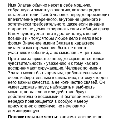
Имя Златан обычно несет в себе мощную,
собранную и заметную энергию, которая редко
остается в тени. Такой человек нередко производит
впечатление уверенного, внутренне цельного и
эстетически требовательного, даже если внешне
старается не демонстрировать свои амбиции сразу.
В нем чувствуется тяга к достоинству, к ясной
позиции и к тому, чтобы любое дело имело вес и
форму. Значение имени Златан в характере
читается как стремление быть не просто
участником событий, а их смысловым центром.
При этом за яркостью нередко скрывается тонкая
чувствительность к уважению и к тому, как его
воспринимают окружающие. Человек по имени
Златан может быть прямым, требовательным и
очень избирательным в симпатиях, потому что для
него важны качество, а не количество связей. Он
умеет держать паузу, наблюдать и выбирать
момент, когда слово или действие будут
действительно весомыми. В бытовой жизни это
нередко превращается в особую манеру
присутствия: спокойную, но неуловимо
доминирующую.
Положительные черты:
харизма, достоинство,