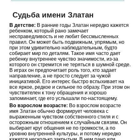
Судьба имени Златан
В детстве:
В ранние годы Златан нередко кажется
ребенком, который рано замечает
несправедливость и не любит бессмысленных
правил. Он может быть подвижным, упрямым, но
при этом удивительно наблюдательным, будто
собирает мир по деталям. Такое имя часто дает
ребенку внутреннее чувство значимости, из-за
которого он стремится не теряться в шумной среде.
В играх он предпочитает роль того, кто задает
направление, а не просто следует за чужой
инициативой. Его интерес быстро вспыхивает на
все яркое, редкое и сильное по образу. При этом он
чувствителен к тону обращения и хорошо
запоминает, где его услышали по-настоящему.
Во взрослом возрасте:
Во взрослом возрасте
имя Златан обычно формирует человека с
выраженным чувством собственного стиля и с
осторожным отношением к случайным связям. Он
выбирает круг общения не по громкости, а по
уровню внутренней культуры, и потому нередко
кажется несколько закрытым. В нем рано или