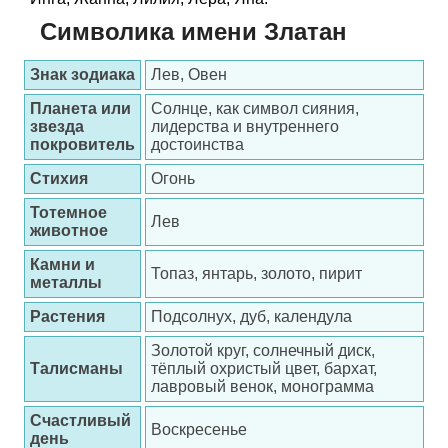
Символика имени Златан
Знак зодиака
Лев, Овен
Планета или
Солнце, как символ сияния,
звезда
лидерства и внутреннего
покровитель
достоинства
Стихия
Огонь
Тотемное
Лев
животное
Камни и
Топаз, янтарь, золото, пирит
металлы
Растения
Подсолнух, дуб, календула
Золотой круг, солнечный диск,
Талисманы
тёплый охристый цвет, бархат,
лавровый венок, монограмма
Счастливый
Воскресенье
день