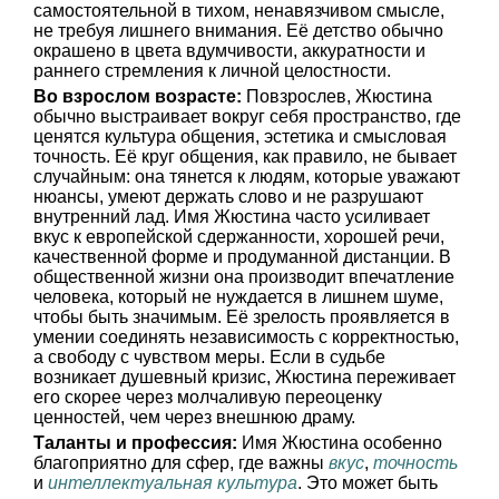
самостоятельной в тихом, ненавязчивом смысле,
не требуя лишнего внимания. Её детство обычно
окрашено в цвета вдумчивости, аккуратности и
раннего стремления к личной целостности.
Во взрослом возрасте:
Повзрослев, Жюстина
обычно выстраивает вокруг себя пространство, где
ценятся культура общения, эстетика и смысловая
точность. Её круг общения, как правило, не бывает
случайным: она тянется к людям, которые уважают
нюансы, умеют держать слово и не разрушают
внутренний лад. Имя Жюстина часто усиливает
вкус к европейской сдержанности, хорошей речи,
качественной форме и продуманной дистанции. В
общественной жизни она производит впечатление
человека, который не нуждается в лишнем шуме,
чтобы быть значимым. Её зрелость проявляется в
умении соединять независимость с корректностью,
а свободу с чувством меры. Если в судьбе
возникает душевный кризис, Жюстина переживает
его скорее через молчаливую переоценку
ценностей, чем через внешнюю драму.
Таланты и профессия:
Имя Жюстина особенно
благоприятно для сфер, где важны
вкус
,
точность
и
интеллектуальная культура
. Это может быть