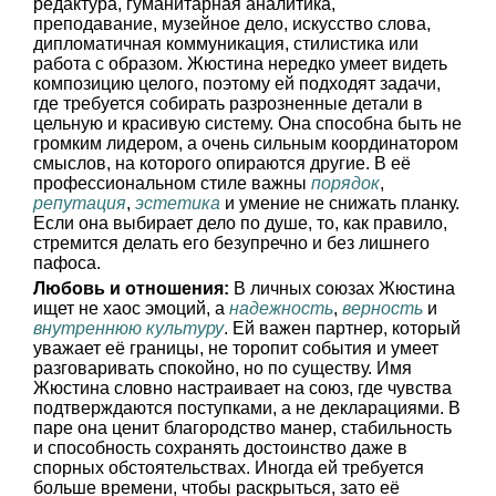
редактура, гуманитарная аналитика,
преподавание, музейное дело, искусство слова,
дипломатичная коммуникация, стилистика или
работа с образом. Жюстина нередко умеет видеть
композицию целого, поэтому ей подходят задачи,
где требуется собирать разрозненные детали в
цельную и красивую систему. Она способна быть не
громким лидером, а очень сильным координатором
смыслов, на которого опираются другие. В её
профессиональном стиле важны
порядок
,
репутация
,
эстетика
и умение не снижать планку.
Если она выбирает дело по душе, то, как правило,
стремится делать его безупречно и без лишнего
пафоса.
Любовь и отношения:
В личных союзах Жюстина
ищет не хаос эмоций, а
надежность
,
верность
и
внутреннюю культуру
. Ей важен партнер, который
уважает её границы, не торопит события и умеет
разговаривать спокойно, но по существу. Имя
Жюстина словно настраивает на союз, где чувства
подтверждаются поступками, а не декларациями. В
паре она ценит благородство манер, стабильность
и способность сохранять достоинство даже в
спорных обстоятельствах. Иногда ей требуется
больше времени, чтобы раскрыться, зато её