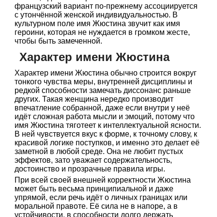
французский вариант по-прежнему ассоциируется
с утончённой женской индивидуальностью. В
культурном поле имя Жюстина звучит как имя
героини, которая не нуждается в громком жесте,
чтобы быть замеченной.
Характер имени Жюстина
Характер имени Жюстина обычно строится вокруг
тонкого чувства меры, внутренней дисциплины и
редкой способности замечать диссонанс раньше
других. Такая женщина нередко производит
впечатление собранной, даже если внутри у неё
идёт сложная работа мысли и эмоций, потому что
имя Жюстина тяготеет к интеллектуальной ясности.
В ней чувствуется вкус к форме, к точному слову, к
красивой логике поступков, и именно это делает её
заметной в любой среде. Она не любит пустых
эффектов, зато уважает содержательность,
достоинство и прозрачные правила игры.
При всей своей внешней корректности Жюстина
может быть весьма принципиальной и даже
упрямой, если речь идёт о личных границах или
моральной правоте. Её сила не в напоре, а в
устойчивости, в способности долго держать