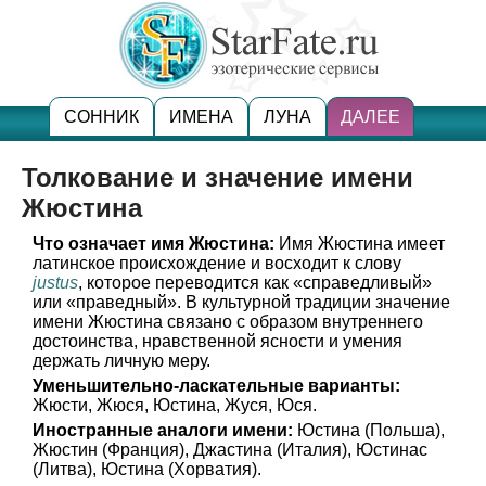
СОННИК
ИМЕНА
ЛУНА
ДАЛЕЕ
Толкование и значение имени
Жюстина
Что означает имя Жюстина:
Имя Жюстина имеет
латинское происхождение и восходит к слову
justus
, которое переводится как «справедливый»
или «праведный». В культурной традиции значение
имени Жюстина связано с образом внутреннего
достоинства, нравственной ясности и умения
держать личную меру.
Уменьшительно-ласкательные варианты:
Жюсти, Жюся, Юстина, Жуся, Юся.
Иностранные аналоги имени:
Юстина (Польша),
Жюстин (Франция), Джастина (Италия), Юстинас
(Литва), Юстина (Хорватия).