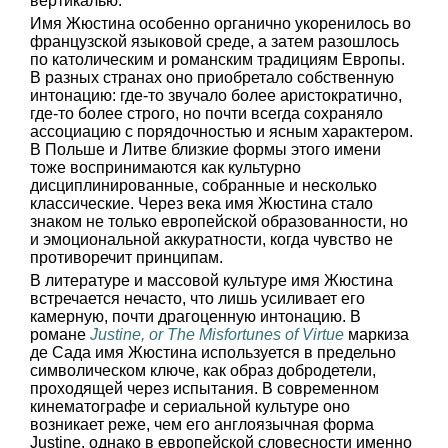
вертикалью.
Имя Жюстина особенно органично укоренилось во
французской языковой среде, а затем разошлось
по католическим и романским традициям Европы.
В разных странах оно приобретало собственную
интонацию: где-то звучало более аристократично,
где-то более строго, но почти всегда сохраняло
ассоциацию с порядочностью и ясным характером.
В Польше и Литве близкие формы этого имени
тоже воспринимаются как культурно
дисциплинированные, собранные и несколько
классические. Через века имя Жюстина стало
знаком не только европейской образованности, но
и эмоциональной аккуратности, когда чувство не
противоречит принципам.
В литературе и массовой культуре имя Жюстина
встречается нечасто, что лишь усиливает его
камерную, почти драгоценную интонацию. В
романе
Justine, or The Misfortunes of Virtue
маркиза
де Сада имя Жюстина используется в предельно
символическом ключе, как образ добродетели,
проходящей через испытания. В современном
кинематографе и сериальной культуре оно
возникает реже, чем его англоязычная форма
Justine, однако в европейской словесности именно