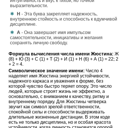
интуитивность и вкус к тихой, но точной
выразительности.
Н
- Эта буква закрепляет надежность,
внутреннюю стойкость и способность к вдумчивой
дисциплине.
А
- Она завершает имя импульсом
самостоятельности, инициативы и желания
сохранять личную свободу.
Формула вычисления числа имени Жюстина:
Ж
(8) + Ю (3) + С (1) + Т (2) + И (1) + Н (6) + А (1) = 22; 2
+ 2 = 4.
Символическое значение имени:
Число 4
наделяет имя Жюстина энергией устойчивости,
надежного каркаса и уважения к форме, без
которой чувство быстро теряет опору. Это число
людей, которые строят жизнь не эффектно, а
основательно, с вниманием к качеству, ритму и
внутреннему порядку. Для Жюстины четверка
звучит как символ зрелой ответственности,
спокойной силы и способности выдерживать
длительные жизненные дистанции. В этом коде
есть не только дисциплина, но и особая красота
устойчивости, когда личность становится опорой