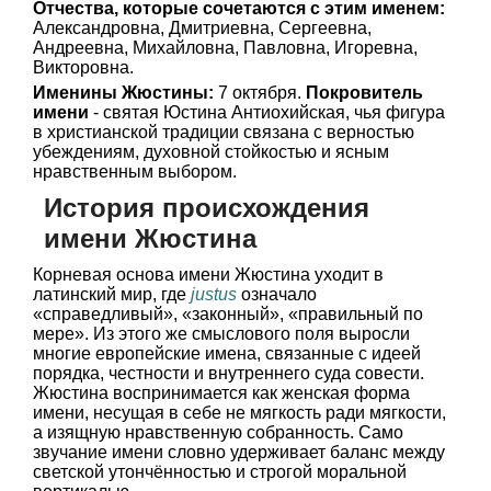
Отчества, которые сочетаются с этим именем:
Александровна, Дмитриевна, Сергеевна,
Андреевна, Михайловна, Павловна, Игоревна,
Викторовна.
Именины Жюстины:
7 октября.
Покровитель
имени
- святая Юстина Антиохийская, чья фигура
в христианской традиции связана с верностью
убеждениям, духовной стойкостью и ясным
нравственным выбором.
История происхождения
имени Жюстина
Корневая основа имени Жюстина уходит в
латинский мир, где
justus
означало
«справедливый», «законный», «правильный по
мере». Из этого же смыслового поля выросли
многие европейские имена, связанные с идеей
порядка, честности и внутреннего суда совести.
Жюстина воспринимается как женская форма
имени, несущая в себе не мягкость ради мягкости,
а изящную нравственную собранность. Само
звучание имени словно удерживает баланс между
светской утончённостью и строгой моральной