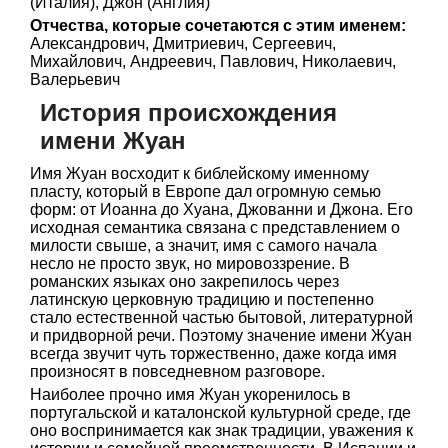
(Италия), Джон (Англия)
Отчества, которые сочетаются с этим именем:
Александрович, Дмитриевич, Сергеевич,
Михайлович, Андреевич, Павлович, Николаевич,
Валерьевич
История происхождения
имени Жуан
Имя Жуан восходит к библейскому именному
пласту, который в Европе дал огромную семью
форм: от Иоанна до Хуана, Джованни и Джона. Его
исходная семантика связана с представлением о
милости свыше, а значит, имя с самого начала
несло не просто звук, но мировоззрение. В
романских языках оно закрепилось через
латинскую церковную традицию и постепенно
стало естественной частью бытовой, литературной
и придворной речи. Поэтому значение имени Жуан
всегда звучит чуть торжественно, даже когда имя
произносят в повседневном разговоре.
Наиболее прочно имя Жуан укоренилось в
португальской и каталонской культурной среде, где
оно воспринимается как знак традиции, уважения к