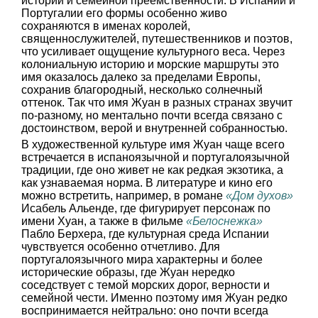
истории и семейной преемственности. В Испании и
Португалии его формы особенно живо
сохраняются в именах королей,
священнослужителей, путешественников и поэтов,
что усиливает ощущение культурного веса. Через
колониальную историю и морские маршруты это
имя оказалось далеко за пределами Европы,
сохранив благородный, несколько солнечный
оттенок. Так что имя Жуан в разных странах звучит
по-разному, но ментально почти всегда связано с
достоинством, верой и внутренней собранностью.
В художественной культуре имя Жуан чаще всего
встречается в испаноязычной и португалоязычной
традиции, где оно живет не как редкая экзотика, а
как узнаваемая норма. В литературе и кино его
можно встретить, например, в романе
«Дом духов»
Исабель Альенде, где фигурирует персонаж по
имени Хуан, а также в фильме
«Белоснежка»
Пабло Берхера, где культурная среда Испании
чувствуется особенно отчетливо. Для
португалоязычного мира характерны и более
исторические образы, где Жуан нередко
соседствует с темой морских дорог, верности и
семейной чести. Именно поэтому имя Жуан редко
воспринимается нейтрально: оно почти всегда