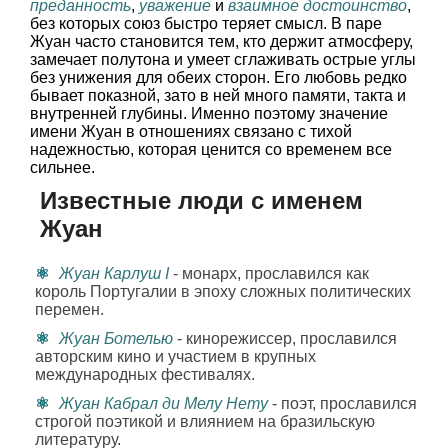
преданность
,
уважение
и
взаимное достоинство
,
без которых союз быстро теряет смысл. В паре
Жуан часто становится тем, кто держит атмосферу,
замечает полутона и умеет сглаживать острые углы
без унижения для обеих сторон. Его любовь редко
бывает показной, зато в ней много памяти, такта и
внутренней глубины. Именно поэтому значение
имени Жуан в отношениях связано с тихой
надежностью, которая ценится со временем все
сильнее.
Известные люди с именем
Жуан
Жуан Карлуш I
- монарх, прославился как
король Португалии в эпоху сложных политических
перемен.
Жуан Ботелью
- кинорежиссер, прославился
авторским кино и участием в крупных
международных фестивалях.
Жуан Кабрал ди Мелу Нету
- поэт, прославился
строгой поэтикой и влиянием на бразильскую
литературу.