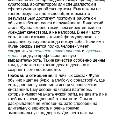
куратором, архитектором или специалистом в
сфере гуманитарной экспертизы. Ему важны не
только результат, но и способ, которым этот
результат был достигнут, поэтому в работе он
обычно избегает хаоса и случайности. Лидерский
стиль Жуана скорее тихий, чем директивный: он
убеждает качеством, а не напором. В нем часто
есть талант к языку, к точной формулировке, к
созданию культурного кода вокруг себя. Если имя
Жуан раскрывается полно, человек умеет
соединять
интеллект
,
тактичность
и
чувство
меры
в редкую профессиональную
выразительность. Такие качества особенно ценны
там, где важно не только делать дело, но и
сохранять его достоинство.
Любовь и отношения:
В личных союзах Жуан
обычно ищет не бурю, а глубокую сонастройку, где
есть доверие, уважение и ясная человеческая
дистанция. Ему особенно близки партнеры,
которые умеют уважать чужой ритм, не давить и не
требовать немедленной открытости. Сам он
раскрывается не мгновенно, зато способен на
длительную верность и очень тонкую
эмоциональную поддержку. Для него важны