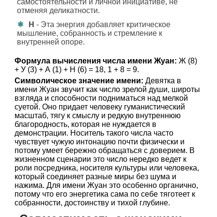
самостоятельности и личной инициативе, не
отменяя деликатности.
Н
- Эта энергия добавляет критическое
мышление, собранность и стремление к
внутренней опоре.
Формула вычисления числа имени Жуан:
Ж (8)
+ У (3) + А (1) + Н (6) = 18, 1 + 8 = 9.
Символическое значение имени:
Девятка в
имени Жуан звучит как число зрелой души, широты
взгляда и способности подниматься над мелкой
суетой. Оно придает человеку гуманистический
масштаб, тягу к смыслу и редкую внутреннюю
благородность, которая не нуждается в
демонстрации. Носитель такого числа часто
чувствует чужую интонацию почти физически и
потому умеет бережно обращаться с доверием. В
жизненном сценарии это число нередко ведет к
роли посредника, носителя культуры или человека,
который соединяет разные миры без шума и
нажима. Для имени Жуан это особенно органично,
потому что его энергетика сама по себе тяготеет к
собранности, достоинству и тихой глубине.