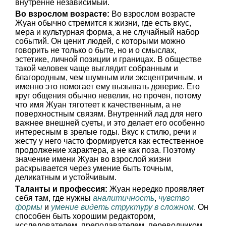
внутренне независимый.
Во взрослом возрасте:
Во взрослом возрасте
Жуан обычно стремится к жизни, где есть вкус,
мера и культурная форма, а не случайный набор
событий. Он ценит людей, с которыми можно
говорить не только о быте, но и о смыслах,
эстетике, личной позиции и границах. В обществе
такой человек чаще выглядит собранным и
благородным, чем шумным или эксцентричным, и
именно это помогает ему вызывать доверие. Его
круг общения обычно невелик, но прочен, потому
что имя Жуан тяготеет к качественным, а не
поверхностным связям. Внутренний лад для него
важнее внешней суеты, и это делает его особенно
интересным в зрелые годы. Вкус к стилю, речи и
жесту у него часто формируется как естественное
продолжение характера, а не как поза. Поэтому
значение имени Жуан во взрослой жизни
раскрывается через умение быть точным,
деликатным и устойчивым.
Таланты и профессия:
Жуан нередко проявляет
себя там, где нужны
аналитичность
,
чувство
формы
и
умение видеть структуру в сложном
. Он
способен быть хорошим редактором,
исследователем, преподавателем, переводчиком,