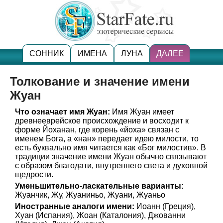
СОННИК
ИМЕНА
ЛУНА
ДАЛЕЕ
Толкование и значение имени
Жуан
Что означает имя Жуан:
Имя Жуан имеет
древнееврейское происхождение и восходит к
форме Йоханан, где корень «йоха» связан с
именем Бога, а «нан» передает идею милости, то
есть буквально имя читается как «Бог милостив». В
традиции значение имени Жуан обычно связывают
с образом благодати, внутреннего света и духовной
щедрости.
Уменьшительно-ласкательные варианты:
Жуанчик, Жу, Жуаниньо, Жуани, Жуаньо
Иностранные аналоги имени:
Иоанн (Греция),
Хуан (Испания), Жоан (Каталония), Джованни