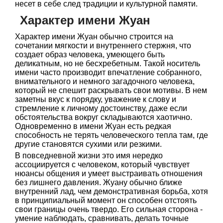
несет в себе след традиции и культурной памяти.
Характер имени Жуан
Характер имени Жуан обычно строится на
сочетании мягкости и внутреннего стержня, что
создает образ человека, умеющего быть
деликатным, но не бесхребетным. Такой носитель
имени часто производит впечатление собранного,
внимательного и немного загадочного человека,
который не спешит раскрывать свои мотивы. В нем
заметны вкус к порядку, уважение к слову и
стремление к личному достоинству, даже если
обстоятельства вокруг складываются хаотично.
Одновременно в имени Жуан есть редкая
способность не терять человеческого тепла там, где
другие становятся сухими или резкими.
В повседневной жизни это имя нередко
ассоциируется с человеком, который чувствует
нюансы общения и умеет выстраивать отношения
без лишнего давления. Жуану обычно ближе
внутренний лад, чем демонстративная борьба, хотя
в принципиальный момент он способен отстоять
свои границы очень твердо. Его сильная сторона -
умение наблюдать, сравнивать, делать точные