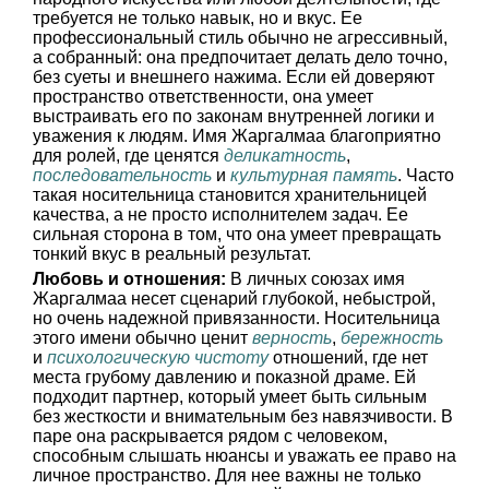
требуется не только навык, но и вкус. Ее
профессиональный стиль обычно не агрессивный,
а собранный: она предпочитает делать дело точно,
без суеты и внешнего нажима. Если ей доверяют
пространство ответственности, она умеет
выстраивать его по законам внутренней логики и
уважения к людям. Имя Жаргалмаа благоприятно
для ролей, где ценятся
деликатность
,
последовательность
и
культурная память
. Часто
такая носительница становится хранительницей
качества, а не просто исполнителем задач. Ее
сильная сторона в том, что она умеет превращать
тонкий вкус в реальный результат.
Любовь и отношения:
В личных союзах имя
Жаргалмаа несет сценарий глубокой, небыстрой,
но очень надежной привязанности. Носительница
этого имени обычно ценит
верность
,
бережность
и
психологическую чистоту
отношений, где нет
места грубому давлению и показной драме. Ей
подходит партнер, который умеет быть сильным
без жесткости и внимательным без навязчивости. В
паре она раскрывается рядом с человеком,
способным слышать нюансы и уважать ее право на
личное пространство. Для нее важны не только