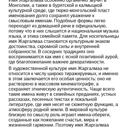
Имя Жаргалмаа особенно органично звучит в
Монголии, а также в бурятской и калмыцкой
культурной среде, где тюрко-монгольский пласт
именования долго сохранял уважение к
смысловым именам. Подобные формы легко
переходят из домашней речи в официальную,
потому что в них слышится и национальная музыка
языка, и этика семейной памяти. Для носительницы
имя Жаргалмаа становится культурным знаком
достоинства, скромной силы и внутренней
собранности. В соседних традициях оно
воспринимается как имя с ясной позитивной аурой,
где благопожелание важнее декоративности.
В художественной культуре имя Жаргалмаа не
относится к числу широко тиражируемых, и именно
в этом заключается его особая ценность: оно не
растворено в массовом кинематографе, а
сохраняет этническую аутентичность. Чаще всего
такие имена живут в семейных преданиях, устных
рассказах, песенных текстах и локальной
литературе, где имя несет не сюжетную функцию, а
атмосферу родной земли. В мировой культуре
близкую по смыслу роль играют имена-обереги,
созданные как пожелание счастья, мира и
жизненной гармонии. Поэтому имя Жаргалмаа