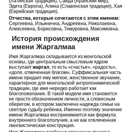
(Латинская традиция), Саида (Арабский мир),
Эдита (Европа), Алина (Славянская традиция), Хая
(Еврейская традиция).
Отчества, которые сочетаются с этим именем:
Сергеевна, Ильинична, Андреевна, Николаевна,
Алексеевна, Борисовна, Тимуровна, Максимовна.
История происхождения
имени Жаргалмаа
Имя Жаргалмаа складывается из монгольской
основы, где центральным смысловым ядром
выступает
жаргал
, то есть «счастье», «радость»,
«доля, отмеченная благом». Суффиксальная часть
имени придает ему мягкое, женственное звучание,
характерное для монгольской антропонимической
традиции, где имя нередко работает как
благопожелание. В такой модели имя становится
не просто обозначением личности, а словесным
оберегом, в котором заключена надежда семьи на
светлую судьбу ребенка. Именно поэтому значение
имени Жаргалмаа воспринимается как формула
внутреннего благополучия, а не как отвлеченная
лингвистическая конструкция.