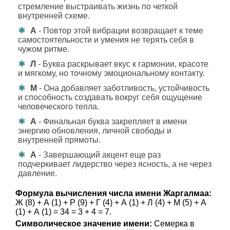
стремление выстраивать жизнь по четкой
внутренней схеме.
А
- Повтор этой вибрации возвращает к теме
самостоятельности и умения не терять себя в
чужом ритме.
Л
- Буква раскрывает вкус к гармонии, красоте
и мягкому, но точному эмоциональному контакту.
М
- Она добавляет заботливость, устойчивость
и способность создавать вокруг себя ощущение
человеческого тепла.
А
- Финальная буква закрепляет в имени
энергию обновления, личной свободы и
внутренней прямоты.
А
- Завершающий акцент еще раз
подчеркивает лидерство через ясность, а не через
давление.
Формула вычисления числа имени Жаргалмаа:
Ж (8) + А (1) + Р (9) + Г (4) + А (1) + Л (4) + М (5) + А
(1) + А (1) = 34 = 3 + 4 = 7.
Символическое значение имени:
Семерка в