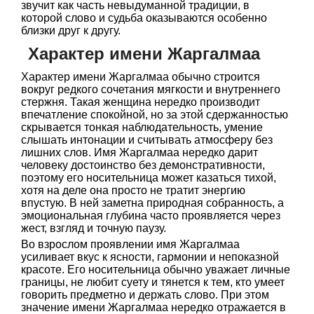
звучит как часть невыдуманной традиции, в
которой слово и судьба оказываются особенно
близки друг к другу.
Характер имени Жаргалмаа
Характер имени Жаргалмаа обычно строится
вокруг редкого сочетания мягкости и внутреннего
стержня. Такая женщина нередко производит
впечатление спокойной, но за этой сдержанностью
скрывается тонкая наблюдательность, умение
слышать интонации и считывать атмосферу без
лишних слов. Имя Жаргалмаа нередко дарит
человеку достоинство без демонстративности,
поэтому его носительница может казаться тихой,
хотя на деле она просто не тратит энергию
впустую. В ней заметна природная собранность, а
эмоциональная глубина часто проявляется через
жест, взгляд и точную паузу.
Во взрослом проявлении имя Жаргалмаа
усиливает вкус к ясности, гармонии и непоказной
красоте. Его носительница обычно уважает личные
границы, не любит суету и тянется к тем, кто умеет
говорить предметно и держать слово. При этом
значение имени Жаргалмаа нередко отражается в