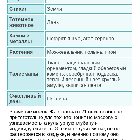
Стихия
Земля
Тотемное
Лань
животное
Камни и
Нефрит, яшма, агат, серебро
металлы
Растения
Можжевельник, полынь, пион
Ткань с национальным
орнаментом, гладкий обереговый
Талисманы
камень, серебряная подвеска,
тёплый песочный цвет, круглый
амулет, вышитая лента
Счастливый
Пятница
день
Значение имени Жаргалмаа в 21 веке особенно
притягательно для тех, кто ценит не массовую
узнаваемость, а культурную глубину и
индивидуальность. Это имя звучит мягко, но не
растворяется в воздухе, и именно поэтому оно
подчеркивает характер женщины, умеющей быть