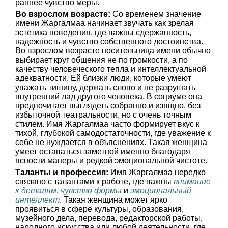
раннее чувство меры.
Во взрослом возрасте:
Со временем значение
имени Жаргалмаа начинает звучать как зрелая
эстетика поведения, где важны сдержанность,
надежность и чувство собственного достоинства.
Во взрослом возрасте носительница имени обычно
выбирает круг общения не по громкости, а по
качеству человеческого тепла и интеллектуальной
адекватности. Ей близки люди, которые умеют
уважать тишину, держать слово и не разрушать
внутренний лад другого человека. В социуме она
предпочитает выглядеть собранно и изящно, без
избыточной театральности, но с очень точным
стилем. Имя Жаргалмаа часто формирует вкус к
тихой, глубокой самодостаточности, где уважение к
себе не нуждается в объяснениях. Такая женщина
умеет оставаться заметной именно благодаря
ясности манеры и редкой эмоциональной чистоте.
Таланты и профессия:
Имя Жаргалмаа нередко
связано с талантами к работе, где важны
внимание
к деталям
,
чувство формы
и
эмоциональный
интеллект
. Такая женщина может ярко
проявиться в сфере культуры, образования,
музейного дела, перевода, редакторской работы,
народного искусства или любой деятельности, где