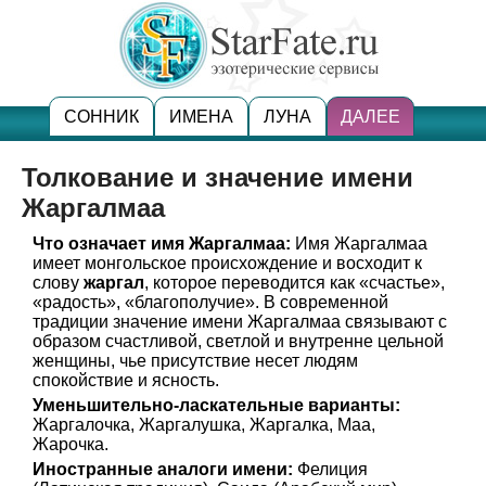
СОННИК
ИМЕНА
ЛУНА
ДАЛЕЕ
Толкование и значение имени
Жаргалмаа
Что означает имя Жаргалмаа:
Имя Жаргалмаа
имеет монгольское происхождение и восходит к
слову
жаргал
, которое переводится как «счастье»,
«радость», «благополучие». В современной
традиции значение имени Жаргалмаа связывают с
образом счастливой, светлой и внутренне цельной
женщины, чье присутствие несет людям
спокойствие и ясность.
Уменьшительно-ласкательные варианты:
Жаргалочка, Жаргалушка, Жаргалка, Маа,
Жарочка.
Иностранные аналоги имени:
Фелиция