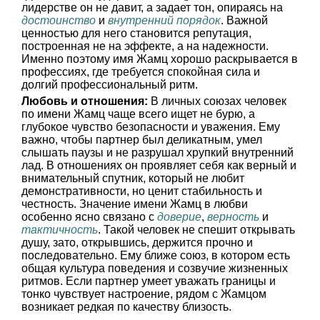
лидерстве он не давит, а задает тон, опираясь на
достоинство
и
внутренний порядок
. Важной
ценностью для него становится репутация,
построенная не на эффекте, а на надежности.
Именно поэтому имя Жамц хорошо раскрывается в
профессиях, где требуется спокойная сила и
долгий профессиональный ритм.
Любовь и отношения:
В личных союзах человек
по имени Жамц чаще всего ищет не бурю, а
глубокое чувство безопасности и уважения. Ему
важно, чтобы партнер был деликатным, умел
слышать паузы и не разрушал хрупкий внутренний
лад. В отношениях он проявляет себя как верный и
внимательный спутник, который не любит
демонстративности, но ценит стабильность и
честность. Значение имени Жамц в любви
особенно ясно связано с
доверие
,
верность
и
тактичность
. Такой человек не спешит открывать
душу, зато, открывшись, держится прочно и
последовательно. Ему ближе союз, в котором есть
общая культура поведения и созвучие жизненных
ритмов. Если партнер умеет уважать границы и
тонко чувствует настроение, рядом с Жамцом
возникает редкая по качеству близость.