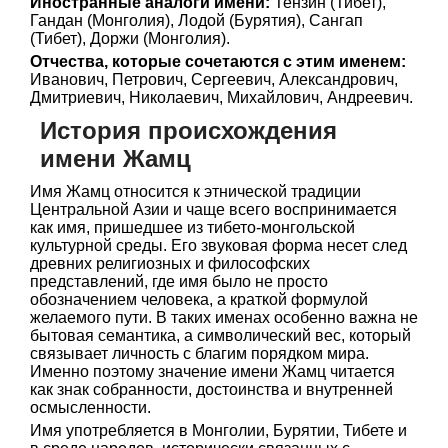
Иностранные аналоги имени:
Тензин (Тибет),
Гандан (Монголия), Лодой (Бурятия), Сангап
(Тибет), Доржи (Монголия).
Отчества, которые сочетаются с этим именем:
Иванович, Петрович, Сергеевич, Александрович,
Дмитриевич, Николаевич, Михайлович, Андреевич.
История происхождения
имени Жамц
Имя Жамц относится к этнической традиции
Центральной Азии и чаще всего воспринимается
как имя, пришедшее из тибето-монгольской
культурной среды. Его звуковая форма несет след
древних религиозных и философских
представлений, где имя было не просто
обозначением человека, а краткой формулой
желаемого пути. В таких именах особенно важна не
бытовая семантика, а символический вес, который
связывает личность с благим порядком мира.
Именно поэтому значение имени Жамц читается
как знак собранности, достоинства и внутренней
осмысленности.
Имя употребляется в Монголии, Бурятии, Тибете и