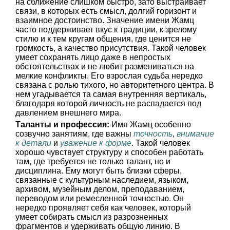
на сближение слишком быстро, зато выстраивает
связи, в которых есть смысл, долгий горизонт и
взаимное достоинство. Значение имени Жамц
часто поддерживает вкус к традиции, к зрелому
стилю и к тем кругам общения, где ценится не
громкость, а качество присутствия. Такой человек
умеет сохранять лицо даже в непростых
обстоятельствах и не любит размениваться на
мелкие конфликты. Его взрослая судьба нередко
связана с ролью тихого, но авторитетного центра. В
нем угадывается та самая внутренняя вертикаль,
благодаря которой личность не распадается под
давлением внешнего мира.
Таланты и профессия:
Имя Жамц особенно
созвучно занятиям, где важны
точность
,
внимание
к детали
и
уважение к форме
. Такой человек
хорошо чувствует структуру и способен работать
там, где требуется не только талант, но и
дисциплина. Ему могут быть близки сферы,
связанные с культурным наследием, языком,
архивом, музейным делом, преподаванием,
переводом или ремесленной точностью. Он
нередко проявляет себя как человек, который
умеет собирать смысл из разрозненных
фрагментов и удерживать общую линию. В