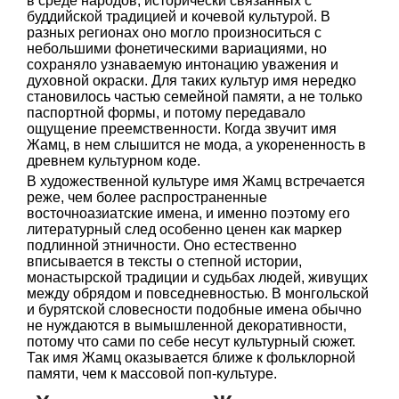
в среде народов, исторически связанных с
буддийской традицией и кочевой культурой. В
разных регионах оно могло произноситься с
небольшими фонетическими вариациями, но
сохраняло узнаваемую интонацию уважения и
духовной окраски. Для таких культур имя нередко
становилось частью семейной памяти, а не только
паспортной формы, и потому передавало
ощущение преемственности. Когда звучит имя
Жамц, в нем слышится не мода, а укорененность в
древнем культурном коде.
В художественной культуре имя Жамц встречается
реже, чем более распространенные
восточноазиатские имена, и именно поэтому его
литературный след особенно ценен как маркер
подлинной этничности. Оно естественно
вписывается в тексты о степной истории,
монастырской традиции и судьбах людей, живущих
между обрядом и повседневностью. В монгольской
и бурятской словесности подобные имена обычно
не нуждаются в вымышленной декоративности,
потому что сами по себе несут культурный сюжет.
Так имя Жамц оказывается ближе к фольклорной
памяти, чем к массовой поп-культуре.