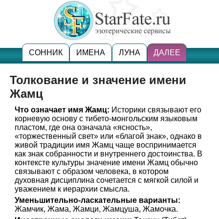
СОННИК
ИМЕНА
ЛУНА
ДАЛЕЕ
Толкование и значение имени
Жамц
Что означает имя Жамц:
Историки связывают его
корневую основу с тибето-монгольским языковым
пластом, где она означала «ясность»,
«торжественный свет» или «благой знак», однако в
живой традиции имя Жамц чаще воспринимается
как знак собранности и внутреннего достоинства. В
контексте культуры значение имени Жамц обычно
связывают с образом человека, в котором
духовная дисциплина сочетается с мягкой силой и
уважением к иерархии смысла.
Уменьшительно-ласкательные варианты:
Жамчик, Жама, Жамци, Жамцуша, Жамочка.