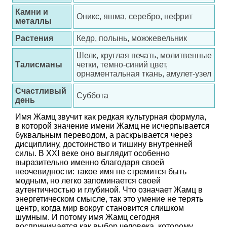
Камни и
Оникс, яшма, серебро, нефрит
металлы
Растения
Кедр, полынь, можжевельник
Шелк, круглая печать, молитвенные
Талисманы
четки, темно-синий цвет,
орнаментальная ткань, амулет-узел
Счастливый
Суббота
день
Имя Жамц звучит как редкая культурная формула,
в которой значение имени Жамц не исчерпывается
буквальным переводом, а раскрывается через
дисциплину, достоинство и тишину внутренней
силы. В XXI веке оно выглядит особенно
выразительно именно благодаря своей
неочевидности: такое имя не стремится быть
модным, но легко запоминается своей
аутентичностью и глубиной. Что означает Жамц в
энергетическом смысле, так это умение не терять
центр, когда мир вокруг становится слишком
шумным. И потому имя Жамц сегодня
воспринимается как выбор человека, которому