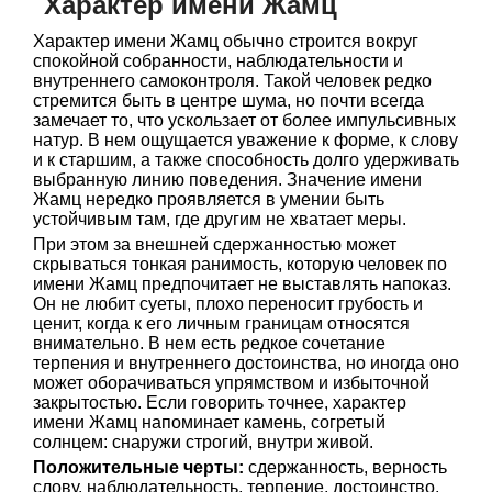
Характер имени Жамц
Характер имени Жамц обычно строится вокруг
спокойной собранности, наблюдательности и
внутреннего самоконтроля. Такой человек редко
стремится быть в центре шума, но почти всегда
замечает то, что ускользает от более импульсивных
натур. В нем ощущается уважение к форме, к слову
и к старшим, а также способность долго удерживать
выбранную линию поведения. Значение имени
Жамц нередко проявляется в умении быть
устойчивым там, где другим не хватает меры.
При этом за внешней сдержанностью может
скрываться тонкая ранимость, которую человек по
имени Жамц предпочитает не выставлять напоказ.
Он не любит суеты, плохо переносит грубость и
ценит, когда к его личным границам относятся
внимательно. В нем есть редкое сочетание
терпения и внутреннего достоинства, но иногда оно
может оборачиваться упрямством и избыточной
закрытостью. Если говорить точнее, характер
имени Жамц напоминает камень, согретый
солнцем: снаружи строгий, внутри живой.
Положительные черты:
сдержанность, верность
слову, наблюдательность, терпение, достоинство,