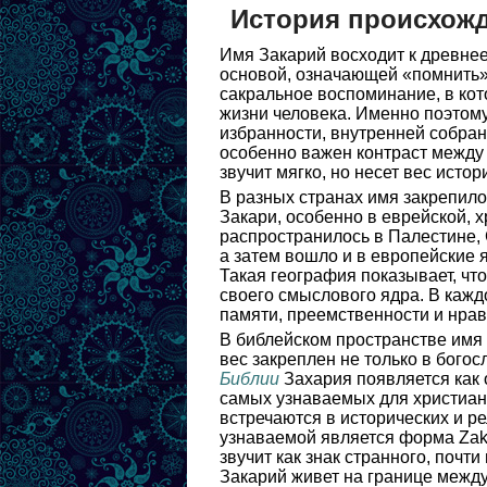
История происхожд
Имя Закарий восходит к древнее
основой, означающей «помнить».
сакральное воспоминание, в ко
жизни человека. Именно поэтому
избранности, внутренней собран
особенно важен контраст межд
звучит мягко, но несет вес исто
В разных странах имя закрепило
Закари, особенно в еврейской, 
распространилось в Палестине, 
а затем вошло и в европейские 
Такая география показывает, чт
своего смыслового ядра. В кажд
памяти, преемственности и нрав
В библейском пространстве имя 
вес закреплен не только в богос
Библии
Захария появляется как 
самых узнаваемых для христиан
встречаются в исторических и ре
узнаваемой является форма Zak
звучит как знак странного, поч
Закарий живет на границе межд