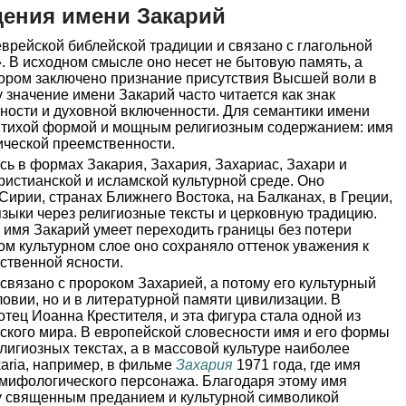
ения имени Закарий
врейской библейской традиции и связано с глагольной
 В исходном смысле оно несет не бытовую память, а
тором заключено признание присутствия Высшей воли в
 значение имени Закарий часто читается как знак
ности и духовной включенности. Для семантики имени
у тихой формой и мощным религиозным содержанием: имя
рической преемственности.
сь в формах Закария, Захария, Захариас, Захари и
христианской и исламской культурной среде. Оно
Сирии, странах Ближнего Востока, на Балканах, в Греции,
языки через религиозные тексты и церковную традицию.
о имя Закарий умеет переходить границы без потери
ом культурном слое оно сохраняло оттенок уважения к
ственной ясности.
связано с пророком Захарией, а потому его культурный
ловии, но и в литературной памяти цивилизации. В
отец Иоанна Крестителя, и эта фигура стала одной из
ского мира. В европейской словесности имя и его формы
лигиозных текстах, а в массовой культуре наиболее
aria, например, в фильме
Захария
1971 года, где имя
ти мифологического персонажа. Благодаря этому имя
у священным преданием и культурной символикой