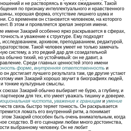
отношений и не растворяясь в чужих ожиданиях. Такой
общения по признаку интеллектуального и нравственного
тишины, хорошая форма, отсутствие лишнего шума и
и. Со временем он становится человеком, на которого
нт. В этом и проявляется зрелая энергия имени.
е имени Закарий особенно ярко раскрывается в сферах,
 точность и уважение к структуре. Ему подходят
, исследованием, архивом, преподаванием, редактурой,
ураторством. Такой человек умеет не только замечать
ьную систему, а это редкий дар для созидательной
ва обычно тихий, но устойчивый: он не давит, а
равление. Среди главных ценностей этого имени
рность форме
,
внутренняя ответственность
и
о он достигает лучшего результата там, где другие устают
оэтому имя Закарий хорошо звучит в биографиях людей,
и тонкие культурные смыслы.
 союзах Закарий обычно выбирает не бурю, а глубину, и
партнером для тех, кто умеет уважать тишину и доверие.
моциональная чистота
,
уважение к границам
и
умение
качеств связь быстро теряет тонкость. Он раскрывается
стремится ломать его внутренний ритм, а понимает
и этом Закарий способен быть очень внимательным, когда
ное сходство. В его сценарии любви много достоинства,
ности выбранному человеку. Он не любит