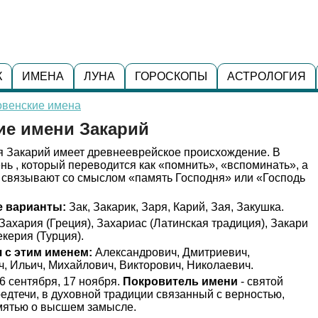
К
ИМЕНА
ЛУНА
ГОРОСКОПЫ
АСТРОЛОГИЯ
овенские имена
ие имени Закарий
 Закарий имеет древнееврейское происхождение. В
нь , который переводится как «помнить», «вспоминать», а
 связывают со смыслом «память Господня» или «Господь
 варианты:
Зак, Закарик, Заря, Карий, Зая, Закушка.
Захария (Греция), Захариас (Латинская традиция), Закари
екерия (Турция).
 с этим именем:
Александрович, Дмитриевич,
, Ильич, Михайлович, Викторович, Николаевич.
6 сентября, 17 ноября.
Покровитель имени
- святой
едтечи, в духовной традиции связанный с верностью,
амятью о высшем замысле.