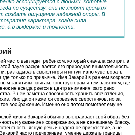
ередко ассоциируется с людьми, которые
егда по существу: они не любят громких
т создать ощущение надежной опоры. В
тократия характера, когда сила
е, а в выдержке и точности.
рий
ий часто выглядит ребенком, который сначала смотрит, а
в этой паузе раскрывается его природная внимательность.
ли, разгадывать смысл игры и интуитивно чувствовать,
а где только по привычке. Имя Закарий в раннем возрасте
йным занятиям, книгам, конструкторам и тем занятиям, где
бенок не всегда рвется в центр внимания, зато рано
ства. В нем заметна способность хранить впечатления,
хив. Иногда он кажется серьезнее сверстников, но за
атое воображение. Именно оно потом помогает ему не
слой жизни Закарий обычно выстраивает свой образ без
нность и уважение к содержанию, а не к внешнему блеску.
петентность, ясную речь и надежное присутствие, а не
акарий часто подчеркивает умение держать границы