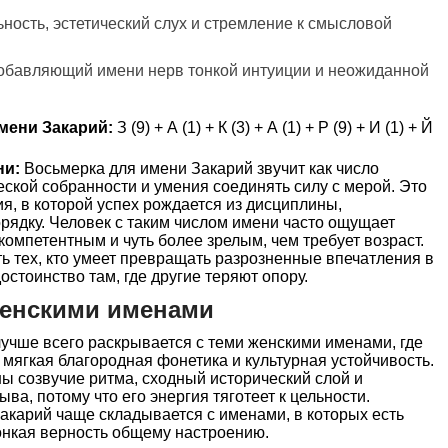
ьность, эстетический слух и стремление к смысловой
обавляющий имени нерв тонкой интуиции и неожиданной
мени Закарий:
З (9) + А (1) + К (3) + А (1) + Р (9) + И (1) + Й
ни:
Восьмерка для имени Закарий звучит как число
еской собранности и умения соединять силу с мерой. Это
ия, в которой успех рождается из дисциплины,
орядку. Человек с таким числом имени часто ощущает
омпетентным и чуть более зрелым, чем требует возраст.
ь тех, кто умеет превращать разрозненные впечатления в
стоинство там, где другие теряют опору.
женскими именами
учше всего раскрывается с теми женскими именами, где
 мягкая благородная фонетика и культурная устойчивость.
ы созвучие ритма, сходный исторический слой и
ыва, потому что его энергия тяготеет к цельности.
акарий чаще складывается с именами, в которых есть
тонкая верность общему настроению.