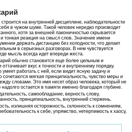
карий
 строится на внутренней дисциплине, наблюдательности
 себя в чужом шуме. Такой человек нередко производит
анного, хотя за внешней лаконичностью скрывается
и тонкая реакция на смысл слов. Значение имени
умении держать дистанцию без холодности, что делает
ельным в серьезных разговорах. В нем чувствуется
где мысль всегда идет впереди жеста.
карий обычно становится еще более цельным и
оттачивает вкус к точности и внутреннему порядку.
о умеет работать с ней, если видит ясную задачу и
то сочетаются мягкая принципиальность, чувство меры и
жду словами. Это имя несет образ человека, который не
о надолго остается в памяти именно благодаря глубине.
ательность, самообладание, верность слову,
ранность, принципиальность, внутренний стержень.
сть, излишняя осторожность, склонность к сомнениям,
ебовательность к себе, упрямство, нетерпимость к хаосу,