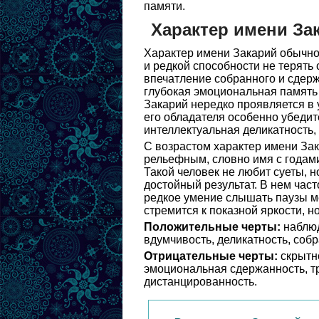
памяти.
Характер имени За
Характер имени Закарий обычно
и редкой способности не терять
впечатление собранного и сдерж
глубокая эмоциональная память 
Закарий нередко проявляется в 
его обладателя особенно убедит
интеллектуальная деликатность, 
С возрастом характер имени За
рельефным, словно имя с годами 
Такой человек не любит суеты, н
достойный результат. В нем час
редкое умение слышать паузы ме
стремится к показной яркости, н
Положительные черты:
наблюд
вдумчивость, деликатность, соб
Отрицательные черты:
скрытно
эмоциональная сдержанность, тр
дистанцированность.