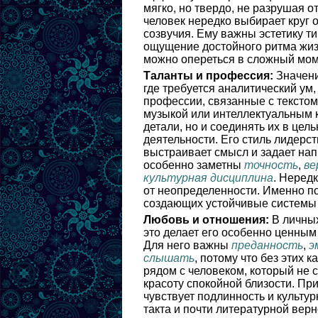
мягко, но твердо, не разрушая 
человек нередко выбирает круг 
созвучия. Ему важны эстетику 
ощущение достойного ритма жизн
можно опереться в сложный моме
Таланты и профессия:
Значени
где требуется аналитический ум,
профессии, связанные с текстом
музыкой или интеллектуальным к
детали, но и соединять их в цел
деятельности. Его стиль лидерст
выстраивает смысл и задает нап
особенно заметны
точность
,
ве
культурная дисциплина
. Нередк
от неопределенности. Именно п
создающих устойчивые системы 
Любовь и отношения:
В личных
это делает его особенно ценным 
Для него важны
преданность
,
э
слышать
, потому что без этих 
рядом с человеком, который не 
красоту спокойной близости. Пр
чувствует подлинность и культур
такта и почти литературной вер