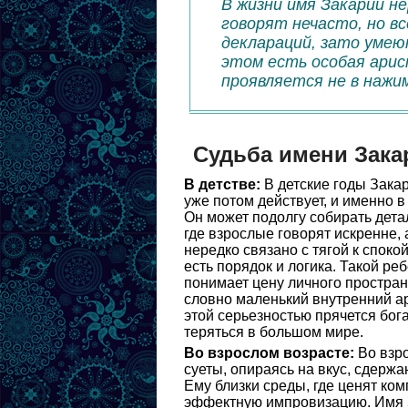
В жизни имя Закарий н
говорят нечасто, но вс
деклараций, зато умею
этом есть особая арис
проявляется не в нажим
Судьба имени Зака
В детстве:
В детские годы Закар
уже потом действует, и именно 
Он может подолгу собирать дета
где взрослые говорят искренне, 
нередко связано с тягой к споко
есть порядок и логика. Такой ре
понимает цену личного простран
словно маленький внутренний ар
этой серьезностью прячется бог
теряться в большом мире.
Во взрослом возрасте:
Во взро
суеты, опираясь на вкус, сдержа
Ему близки среды, где ценят ком
эффектную импровизацию. Имя З