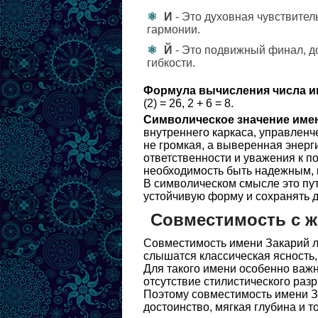
И
- Это духовная чувствител
гармонии.
Й
- Это подвижный финал, д
гибкости.
Формула вычисления числа и
(2) = 26, 2 + 6 = 8.
Символическое значение име
внутреннего каркаса, управленч
не громкая, а выверенная энерг
ответственности и уважения к п
необходимость быть надежным, к
В символическом смысле это пут
устойчивую форму и сохранять до
Совместимость с 
Совместимость имени Закарий л
слышатся классическая ясность,
Для такого имени особенно важн
отсутствие стилистического разр
Поэтому совместимость имени З
достоинство, мягкая глубина и 