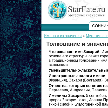
СОННИ
Имена и их значения
»
Мужские сл
Толкование и значен
Что означает имя Закарий:
Имя
основе его структуры лежит коре
в традиционном толковании имя
вспомнил».
Уменьшительно-ласкательные
Иностранные аналоги имени:
(Франция), Захари (Болгария), З
Отчества, которые сочетаются
Сергеевич, Андреевич, Павлович
Именины Закария:
5 сентября, 
пророк Захария, отец Иоанна Пр
тихой силой и благоговейной п