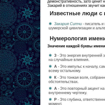
демонстративность, зато ценит 
Закарий в отношениях звучит ка
Известные люди с 
Закария Ситчи
- писатель и
шумерской цивилизации и альт
Нумерология имени
Значение каждой буквы имени
З
- Это энергия внутренней 
на случайные влияния.
А
- Это импульс к началу, са
всему остальному.
К
- Это тонкая воля, собран
обстоятельствах.
А
- Это повторный акцент на
внутреннему чертежу.
Р
- Это глубина, ответствен
момент.