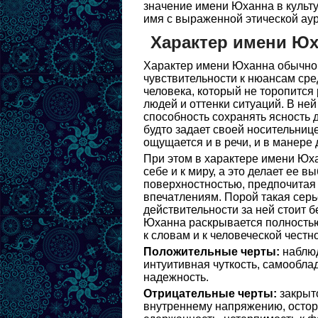
значение имени Юханна в культу
имя с выраженной этической аур
Характер имени Ю
Характер имени Юханна обычно 
чувствительности к нюансам ср
человека, который не торопится
людей и оттенки ситуаций. В ней
способность сохранять ясность 
будто задает своей носительниц
ощущается и в речи, и в манере 
При этом в характере имени Юха
себе и к миру, а это делает ее
поверхностностью, предпочитая
впечатлениям. Порой такая серь
действительности за ней стоит 
Юханна раскрывается полностью,
к словам и к человеческой честн
Положительные черты:
наблюд
интуитивная чуткость, самооблад
надежность.
Отрицательные черты:
закрыто
внутреннему напряжению, остор