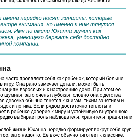
альши, склонность к самоконтролю до жесткости.
е имена нередко носят женщины, которые
ентре внимания, но именно к ним тянутся
вием. Имя по имени Юханна звучит как
овека, умеющего держать себя достойно
мной компании.
нна
а часто проявляет себя как ребенок, который больше
в игру. Она рано замечает детали, может быть
онациям взрослых и к настроению дома. При этом ее
 шумная, зато очень глубокая, словно она с детства
я девочка обычно тянется к книгам, тихим занятиям и
ядок и логика. Если рядом достаточно теплоты и
ет в ребенке доверие к миру и устойчивую внутреннюю
ередко выбирает роль наблюдателя, хранителя правил или
слой жизни Юханна нередко формирует вокруг себя круг
ро, зато надолго. Ее вкус обычно тяготеет к классике,