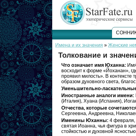
СОННИ
Имена и их значения
»
Женские не
Толкование и значе
Что означает имя Юханна:
Имя
восходит к форме «Йоханан», гд
проявил милость». В контексте 
образом духовного света, благо
Уменьшительно-ласкательные
Иностранные аналоги имени:
(Италия), Хуана (Испания), Иога
Отчества, которые сочетаются
Сергеевна, Андреевна, Николае
Именины Юханны:
4 февраля, 
святая Иоанна, чья фигура в хр
стойкостью и духовной ясностью