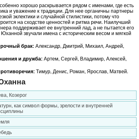
обенно хорошо раскрывается рядом с именами, где есть
тика и уважение к традиции. Для нее органичны партнеры
езкой эклектики и случайной стилистики, потому что
роится на сходстве ценностей и ритма речи. Наилучший
тнера поддерживает ее внутренний лад, а не пытается его
 Юханной звучали имена с историческим весом и мягкой
прочный брак:
Александр, Дмитрий, Михаил, Андрей,
ошения и дружба:
Артем, Сергей, Владимир, Алексей,
ротиворечия:
Тимур, Денис, Роман, Ярослав, Матвей.
Юханна
ва, Козерог
турн, как символ формы, зрелости и внутренней
исциплины
емля
ебедь