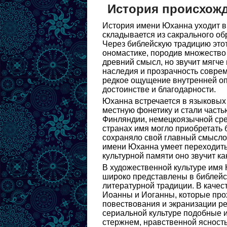
История происхож
История имени Юханна уходит в 
складывается из сакрального об
Через библейскую традицию этот
ономастике, породив множество
древний смысл, но звучит мягче 
наследия и прозрачность соврем
редкое ощущение внутренней опо
достоинстве и благодарности.
Юханна встречается в языковых 
местную фонетику и стали часть
Финляндии, немецкоязычной сре
странах имя могло приобретать 
сохраняло свой главный смыслов
имени Юханна умеет переходить 
культурной памяти оно звучит ка
В художественной культуре имя 
широко представлены в библейск
литературной традиции. В каче
Иоанны и Иоганны, которые про
повествования и экранизации р
сериальной культуре подобные 
стержнем, нравственной ясност