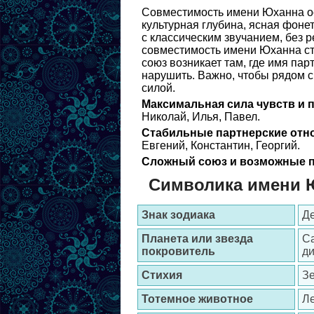
Совместимость имени Юханна ос
культурная глубина, ясная фоне
с классическим звучанием, без р
совместимость имени Юханна ст
союз возникает там, где имя пар
нарушить. Важно, чтобы рядом с
силой.
Максимальная сила чувств и 
Николай, Илья, Павел.
Стабильные партнерские отн
Евгений, Константин, Георгий.
Сложный союз и возможные п
Символика имени 
Знак зодиака
Де
Планета или звезда
Са
покровитель
д
Стихия
З
Тотемное животное
Л