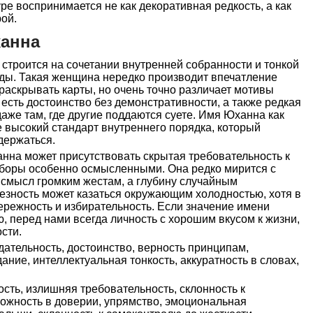
ре воспринимается не как декоративная редкость, а как
ой.
ханна
строится на сочетании внутренней собранности и тонкой
еды. Такая женщина нередко производит впечатление
 раскрывать карты, но очень точно различает мотивы
 есть достоинство без демонстративности, а также редкая
даже там, где другие поддаются суете. Имя Юханна как
е высокий стандарт внутреннего порядка, который
держаться.
нна может присутствовать скрытая требовательность к
 выборы особенно осмысленными. Она редко мирится с
 смысл громким жестам, а глубину случайным
езность может казаться окружающим холодностью, хотя в
бережность и избирательность. Если значение имени
 перед нами всегда личность с хорошим вкусом к жизни,
ости.
ательность, достоинство, верность принципам,
ание, интеллектуальная тонкость, аккуратность в словах,
сть, излишняя требовательность, склонность к
ожность в доверии, упрямство, эмоциональная