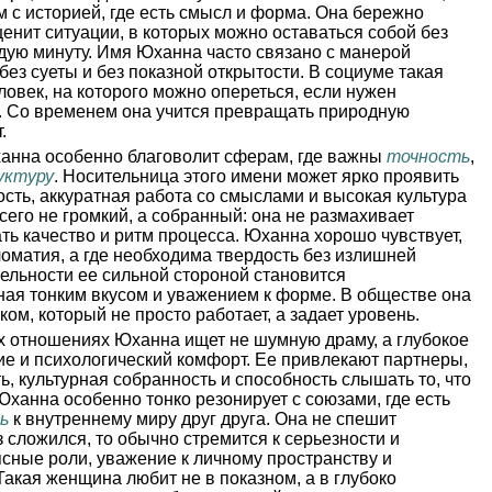
 с историей, где есть смысл и форма. Она бережно
ценит ситуации, в которых можно оставаться собой без
дую минуту. Имя Юханна часто связано с манерой
без суеты и без показной открытости. В социуме такая
овек, на которого можно опереться, если нужен
я. Со временем она учится превращать природную
.
нна особенно благоволит сферам, где важны
точность
,
уктуру
. Носительница этого имени может ярко проявить
ость, аккуратная работа со смыслами и высокая культура
сего не громкий, а собранный: она не размахивает
ть качество и ритм процесса. Юханна хорошо чувствует,
ломатия, а где необходима твердость без излишней
тельности ее сильной стороной становится
ная тонким вкусом и уважением к форме. В обществе она
ом, который не просто работает, а задает уровень.
 отношениях Юханна ищет не шумную драму, а глубокое
е и психологический комфорт. Ее привлекают партнеры,
ь, культурная собранность и способность слышать то, что
Юханна особенно тонко резонирует с союзами, где есть
ь
к внутреннему миру друг друга. Она не спешит
 сложился, то обычно стремится к серьезности и
ясные роли, уважение к личному пространству и
 Такая женщина любит не в показном, а в глубоко