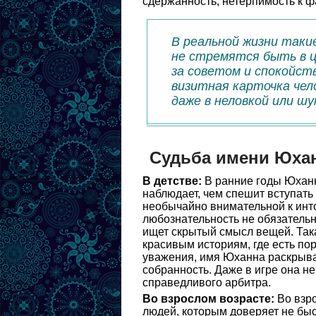
сдержанность, нетерпимость к ф
В реальной жизни таки
не стремятся быть в ц
за советом и спокойст
визитная карточка чел
даже в неловкой или шу
Судьба имени Юха
В детстве:
В ранние годы Юханн
наблюдает, чем спешит вступать 
необычайно внимательной к инт
любознательность не обязательно
ищет скрытый смысл вещей. Така
красивым историям, где есть пор
уважения, имя Юханна раскрыва
собранность. Даже в игре она н
справедливого арбитра.
Во взрослом возрасте:
Во взро
людей, которым доверяет не быст