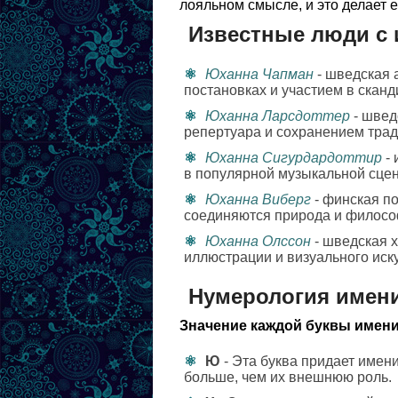
лояльном смысле, и это делает 
Известные люди с
Юханна Чапман
- шведская 
постановках и участием в сканд
Юханна Ларсдоттер
- швед
репертуара и сохранением тра
Юханна Сигурдардоттир
- 
в популярной музыкальной сце
Юханна Виберг
- финская по
соединяются природа и филосо
Юханна Олссон
- шведская 
иллюстрации и визуального иску
Нумерология имен
Значение каждой буквы имени
Ю
- Эта буква придает имен
больше, чем их внешнюю роль.