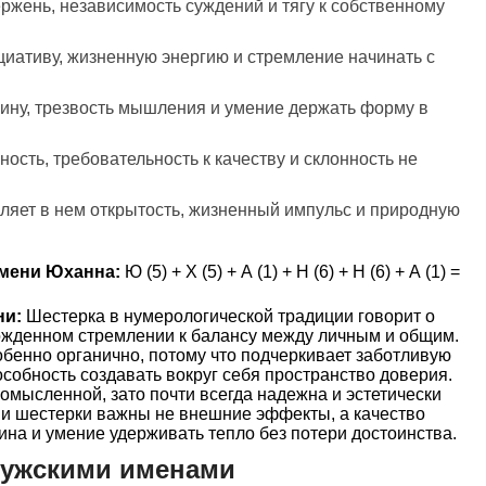
ержень, независимость суждений и тягу к собственному
циативу, жизненную энергию и стремление начинать с
лину, трезвость мышления и умение держать форму в
ость, требовательность к качеству и склонность не
ляет в нем открытость, жизненный импульс и природную
мени Юханна:
Ю (5) + Х (5) + А (1) + Н (6) + Н (6) + А (1) =
ни:
Шестерка в нумерологической традиции говорит о
рожденном стремлении к балансу между личным и общим.
бенно органично, потому что подчеркивает заботливую
особность создавать вокруг себя пространство доверия.
комысленной, зато почти всегда надежна и эстетически
и шестерки важны не внешние эффекты, а качество
на и умение удерживать тепло без потери достоинства.
мужскими именами