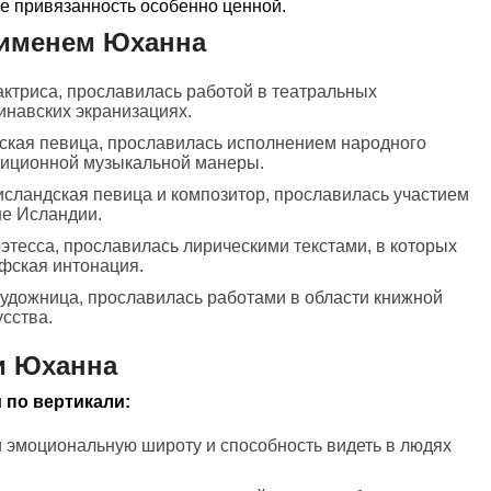
ее привязанность особенно ценной.
 именем Юханна
актриса, прославилась работой в театральных
инавских экранизациях.
ская певица, прославилась исполнением народного
диционной музыкальной манеры.
исландская певица и композитор, прославилась участием
не Исландии.
этесса, прославилась лирическими текстами, в которых
фская интонация.
художница, прославилась работами в области книжной
сства.
и Юханна
 по вертикали:
и эмоциональную широту и способность видеть в людях