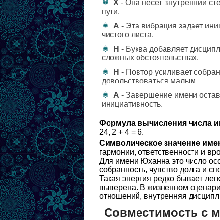
Х
- Она несет внутренний ст
пути.
А
- Эта вибрация задает ини
чистого листа.
Н
- Буква добавляет дисцип
сложных обстоятельствах.
Н
- Повтор усиливает собранн
довольствоваться малым.
А
- Завершение имени остав
инициативность.
Формула вычисления числа и
24, 2 + 4 = 6.
Символическое значение име
гармонии, ответственности и в
Для имени Юханна это число осо
собранность, чувство долга и сп
Такая энергия редко бывает лег
выверена. В жизненном сценари
отношений, внутренняя дисципли
Совместимость с 