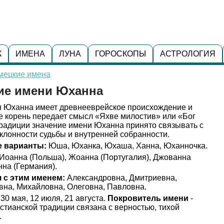
К
ИМЕНА
ЛУНА
ГОРОСКОПЫ
АСТРОЛОГИЯ
мецкие имена
ние имени Юханна
 Юханна имеет древнееврейское происхождение и
е корень передает смысл «Яхве милостив» или «Бог
традиции значение имени Юханна принято связывать с
склонности судьбы и внутренней собранности.
 варианты:
Юша, Юханка, Юхаша, Ханна, Юханночка.
Иоанна (Польша), Жоанна (Португалия), Джованна
нна (Германия).
 с этим именем:
Александровна, Дмитриевна,
вна, Михайловна, Олеговна, Павловна.
30 мая, 12 июля, 21 августа.
Покровитель имени
-
истианской традиции связана с верностью, тихой
.