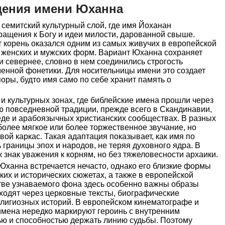
дения имени Юханна
семитский культурный слой, где имя Йоханан
ращения к Богу и идеи милости, дарованной свыше.
 корень оказался одним из самых живучих в европейской
 женских и мужских форм. Вариант Юханна сохраняет
и севернее, словно в нем соединились строгость
енной фонетики. Для носительницы имени это создает
ры, будто имя само по себе хранит память о
и культурных зонах, где библейские имена прошли через
ю повседневной традиции, прежде всего в Скандинавии,
де и арабоязычных христианских сообществах. В разных
более мягкое или более торжественное звучание, но
ой каркас. Такая адаптация показывает, как имя по
границы эпох и народов, не теряя духовного ядра. В
к знак уважения к корням, но без тяжеловесности архаики.
Юханна встречается нечасто, однако его близкие формы
их и исторических сюжетах, а также в европейской
стве узнаваемого фона здесь особенно важны образы
ходят через церковные тексты, биографические
елигиозных историй. В европейском кинематографе и
имена нередко маркируют героинь с внутренним
ью и способностью держать линию судьбы. Поэтому