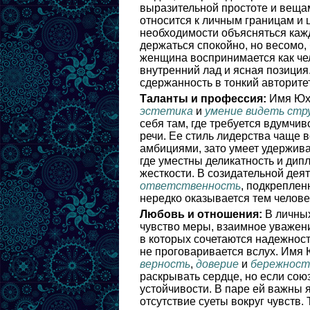
выразительной простоте и вещам
относится к личным границам и 
необходимости объясняться каж
держаться спокойно, но весомо, 
женщина воспринимается как чел
внутренний лад и ясная позици
сдержанность в тонкий авторитет
Таланты и профессия:
Имя Юха
эстетика
и
умение видеть стр
себя там, где требуется вдумчив
речи. Ее стиль лидерства чаще в
амбициями, зато умеет удержива
где уместны деликатность и дип
жесткости. В созидательной дея
ответственность
, подкреплен
нередко оказывается тем человек
Любовь и отношения:
В личных
чувство меры, взаимное уважени
в которых сочетаются надежност
не проговаривается вслух. Имя 
верность
,
доверие
и
бережност
раскрывать сердце, но если союз
устойчивости. В паре ей важны 
отсутствие суеты вокруг чувств.