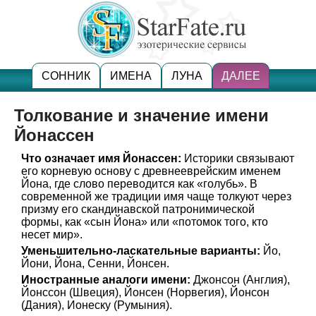
СОННИК
ИМЕНА
ЛУНА
ДАЛЕЕ
Толкование и значение имени
Йонассен
Что означает имя Йонассен:
Историки связывают
его корневую основу с древнееврейским именем
Йона, где слово переводится как «голубь». В
современной же традиции имя чаще толкуют через
призму его скандинавской патронимической
формы, как «сын Йона» или «потомок того, кто
несет мир».
Уменьшительно-ласкательные варианты:
Йо,
Йони, Йона, Сенни, Йонсен.
Иностранные аналоги имени:
Джонсон (Англия),
Йонссон (Швеция), Йонсен (Норвегия), Йонсон
(Дания), Ионеску (Румыния).