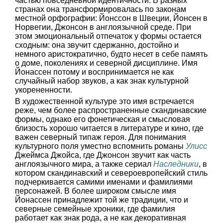
частью повседневной идентичности. В разных
странах она трансформировалась по законам
местной орфографии: Йонссон в Швеции, Йонсен в
Норвегии, Джонсон в англоязычной среде. При
этом эмоциональный отпечаток у формы остается
сходным: она звучит сдержанно, достойно и
немного аристократично, будто несет в себе память
о доме, поколениях и северной дисциплине. Имя
Йонассен потому и воспринимается не как
случайный набор звуков, а как знак культурной
укорененности.
В художественной культуре это имя встречается
реже, чем более распространенные скандинавские
формы, однако его фонетическая и смысловая
близость хорошо читается в литературе и кино, где
важен северный типаж героя. Для понимания
культурного поля уместно вспомнить романы
Улисс
Джеймса Джойса, где Джонсон звучит как часть
англоязычного мира, а также сериал
Наследники
, в
котором скандинавский и североевропейский стиль
подчеркивается самими именами и фамилиями
персонажей. В более широком смысле имя
Йонассен принадлежит той же традиции, что и
северные семейные хроники, где фамилия
работает как знак рода, а не как декоративная