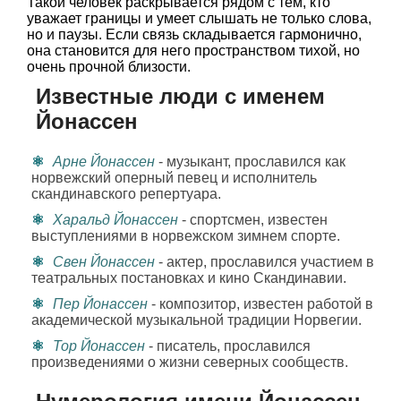
Такой человек раскрывается рядом с тем, кто
уважает границы и умеет слышать не только слова,
но и паузы. Если связь складывается гармонично,
она становится для него пространством тихой, но
очень прочной близости.
Известные люди с именем
Йонассен
Арне Йонассен
- музыкант, прославился как
норвежский оперный певец и исполнитель
скандинавского репертуара.
Харальд Йонассен
- спортсмен, известен
выступлениями в норвежском зимнем спорте.
Свен Йонассен
- актер, прославился участием в
театральных постановках и кино Скандинавии.
Пер Йонассен
- композитор, известен работой в
академической музыкальной традиции Норвегии.
Тор Йонассен
- писатель, прославился
произведениями о жизни северных сообществ.