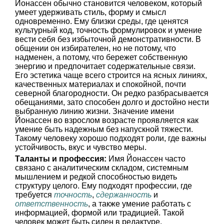
Йонассен обычно становится человеком, который
умеет удерживать стиль, форму и смысл
одновременно. Ему близки среды, где ценятся
культурный код, точность формулировок и умение
вести себя без избыточной демонстративности. В
общении он избирателен, но не потому, что
надменен, а потому, что бережет собственную
энергию и предпочитает содержательные связи.
Его эстетика чаще всего строится на ясных линиях,
качественных материалах и спокойной, почти
северной благородности. Он редко разбрасывается
обещаниями, зато способен долго и достойно нести
выбранную линию жизни. Значение имени
Йонассен во взрослом возрасте проявляется как
умение быть надежным без напускной тяжести.
Такому человеку хорошо подходят роли, где важны
устойчивость, вкус и чувство меры.
Таланты и профессия:
Имя Йонассен часто
связано с аналитическим складом, системным
мышлением и редкой способностью видеть
структуру целого. Ему подходят профессии, где
требуется
точность
,
сдержанность
и
ответственность
, а также умение работать с
информацией, формой или традицией. Такой
человек может быть силен в редактуре,