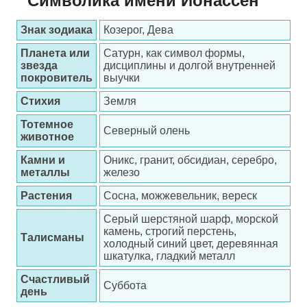
Символика имени Йонассен
Знак зодиака
Козерог, Дева
Планета или
Сатурн, как символ формы,
звезда
дисциплины и долгой внутренней
покровитель
выучки
Стихия
Земля
Тотемное
Северный олень
животное
Камни и
Оникс, гранит, обсидиан, серебро,
металлы
железо
Растения
Сосна, можжевельник, вереск
Серый шерстяной шарф, морской
камень, строгий перстень,
Талисманы
холодный синий цвет, деревянная
шкатулка, гладкий металл
Счастливый
Суббота
день