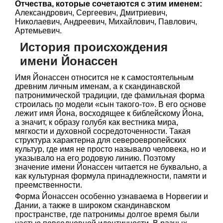
Отчества, которые сочетаются с этим именем:
Александрович, Сергеевич, Дмитриевич,
Николаевич, Андреевич, Михайлович, Павлович,
Артемьевич.
История происхождения
имени Йонассен
Имя Йонассен относится не к самостоятельным
древним личным именам, а к скандинавской
патронимической традиции, где фамильная форма
строилась по модели «сын такого-то». В его основе
лежит имя Йона, восходящее к библейскому Йона,
а значит, к образу голубя как вестника мира,
мягкости и духовной сосредоточенности. Такая
структура характерна для североевропейских
культур, где имя не просто называло человека, но и
указывало на его родовую линию. Поэтому
значение имени Йонассен читается не буквально, а
как культурная формула принадлежности, памяти и
преемственности.
Форма Йонассен особенно узнаваема в Норвегии и
Дании, а также в широком скандинавском
пространстве, где патронимы долгое время были