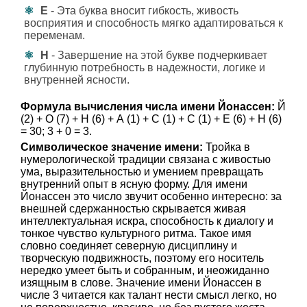
Е
- Эта буква вносит гибкость, живость
восприятия и способность мягко адаптироваться к
переменам.
Н
- Завершение на этой букве подчеркивает
глубинную потребность в надежности, логике и
внутренней ясности.
Формула вычисления числа имени Йонассен:
Й
(2) + О (7) + Н (6) + А (1) + С (1) + С (1) + Е (6) + Н (6)
= 30; 3 + 0 = 3.
Символическое значение имени:
Тройка в
нумерологической традиции связана с живостью
ума, выразительностью и умением превращать
внутренний опыт в ясную форму. Для имени
Йонассен это число звучит особенно интересно: за
внешней сдержанностью скрывается живая
интеллектуальная искра, способность к диалогу и
тонкое чувство культурного ритма. Такое имя
словно соединяет северную дисциплину и
творческую подвижность, поэтому его носитель
нередко умеет быть и собранным, и неожиданно
изящным в слове. Значение имени Йонассен в
числе 3 читается как талант нести смысл легко, но