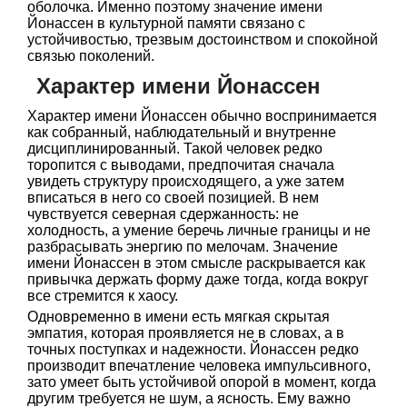
оболочка. Именно поэтому значение имени
Йонассен в культурной памяти связано с
устойчивостью, трезвым достоинством и спокойной
связью поколений.
Характер имени Йонассен
Характер имени Йонассен обычно воспринимается
как собранный, наблюдательный и внутренне
дисциплинированный. Такой человек редко
торопится с выводами, предпочитая сначала
увидеть структуру происходящего, а уже затем
вписаться в него со своей позицией. В нем
чувствуется северная сдержанность: не
холодность, а умение беречь личные границы и не
разбрасывать энергию по мелочам. Значение
имени Йонассен в этом смысле раскрывается как
привычка держать форму даже тогда, когда вокруг
все стремится к хаосу.
Одновременно в имени есть мягкая скрытая
эмпатия, которая проявляется не в словах, а в
точных поступках и надежности. Йонассен редко
производит впечатление человека импульсивного,
зато умеет быть устойчивой опорой в момент, когда
другим требуется не шум, а ясность. Ему важно