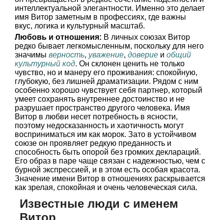
интеллектуальной элегантности. Именно это делает
имя Витор заметным в профессиях, где важны
вкус, логика и культурный масштаб.
Любовь и отношения:
В личных союзах Витор
редко бывает легкомысленным, поскольку для него
значимы
верность
,
уважение
,
доверие
и
общий
культурный код
. Он склонен ценить не только
чувство, но и манеру его проживания: спокойную,
глубокую, без лишней драматизации. Рядом с ним
особенно хорошо чувствует себя партнер, который
умеет сохранять внутреннее достоинство и не
разрушает пространство другого человека. Имя
Витор в любви несет потребность в ясности,
поэтому недосказанность и хаотичность могут
восприниматься им как морок. Зато в устойчивом
союзе он проявляет редкую преданность и
способность быть опорой без громких деклараций.
Его образ в паре чаще связан с надежностью, чем с
бурной экспрессией, и в этом есть особая красота.
Значение имени Витор в отношениях раскрывается
как зрелая, спокойная и очень человеческая сила.
Известные люди с именем
Витор