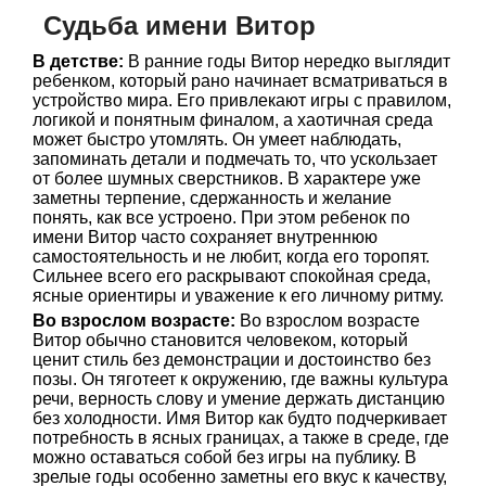
Судьба имени Витор
В детстве:
В ранние годы Витор нередко выглядит
ребенком, который рано начинает всматриваться в
устройство мира. Его привлекают игры с правилом,
логикой и понятным финалом, а хаотичная среда
может быстро утомлять. Он умеет наблюдать,
запоминать детали и подмечать то, что ускользает
от более шумных сверстников. В характере уже
заметны терпение, сдержанность и желание
понять, как все устроено. При этом ребенок по
имени Витор часто сохраняет внутреннюю
самостоятельность и не любит, когда его торопят.
Сильнее всего его раскрывают спокойная среда,
ясные ориентиры и уважение к его личному ритму.
Во взрослом возрасте:
Во взрослом возрасте
Витор обычно становится человеком, который
ценит стиль без демонстрации и достоинство без
позы. Он тяготеет к окружению, где важны культура
речи, верность слову и умение держать дистанцию
без холодности. Имя Витор как будто подчеркивает
потребность в ясных границах, а также в среде, где
можно оставаться собой без игры на публику. В
зрелые годы особенно заметны его вкус к качеству,