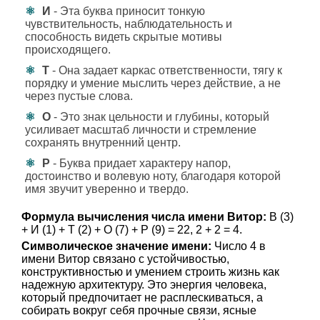
И
- Эта буква приносит тонкую
чувствительность, наблюдательность и
способность видеть скрытые мотивы
происходящего.
Т
- Она задает каркас ответственности, тягу к
порядку и умение мыслить через действие, а не
через пустые слова.
О
- Это знак цельности и глубины, который
усиливает масштаб личности и стремление
сохранять внутренний центр.
Р
- Буква придает характеру напор,
достоинство и волевую ноту, благодаря которой
имя звучит уверенно и твердо.
Формула вычисления числа имени Витор:
В (3)
+ И (1) + Т (2) + О (7) + Р (9) = 22, 2 + 2 = 4.
Символическое значение имени:
Число 4 в
имени Витор связано с устойчивостью,
конструктивностью и умением строить жизнь как
надежную архитектуру. Это энергия человека,
который предпочитает не расплескиваться, а
собирать вокруг себя прочные связи, ясные