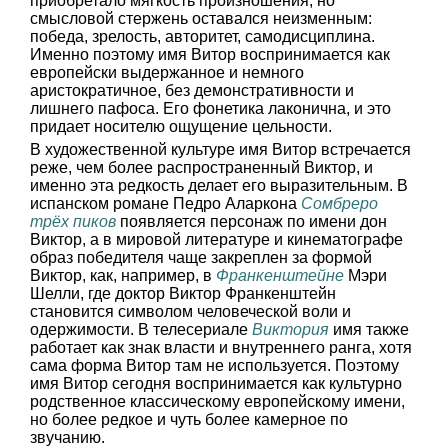
приобретало мягкость произношения, но
смысловой стержень оставался неизменным:
победа, зрелость, авторитет, самодисциплина.
Именно поэтому имя Витор воспринимается как
европейски выдержанное и немного
аристократичное, без демонстративности и
лишнего пафоса. Его фонетика лаконична, и это
придает носителю ощущение цельности.
В художественной культуре имя Витор встречается
реже, чем более распространенный Виктор, и
именно эта редкость делает его выразительным. В
испанском романе Педро Аларкона
Сомбреро
трёх пиков
появляется персонаж по имени дон
Виктор, а в мировой литературе и кинематографе
образ победителя чаще закреплен за формой
Виктор, как, например, в
Франкенштейне
Мэри
Шелли, где доктор Виктор Франкенштейн
становится символом человеческой воли и
одержимости. В телесериале
Виктория
имя также
работает как знак власти и внутреннего ранга, хотя
сама форма Витор там не используется. Поэтому
имя Витор сегодня воспринимается как культурно
родственное классическому европейскому имени,
но более редкое и чуть более камерное по
звучанию.