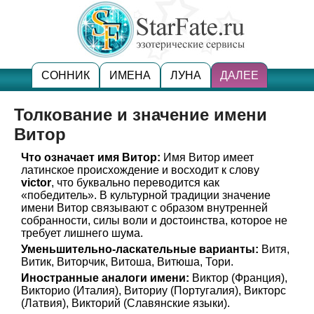
СОННИК
ИМЕНА
ЛУНА
ДАЛЕЕ
Толкование и значение имени
Витор
Что означает имя Витор:
Имя Витор имеет
латинское происхождение и восходит к слову
victor
, что буквально переводится как
«победитель». В культурной традиции значение
имени Витор связывают с образом внутренней
собранности, силы воли и достоинства, которое не
требует лишнего шума.
Уменьшительно-ласкательные варианты:
Витя,
Витик, Виторчик, Витоша, Витюша, Тори.
Иностранные аналоги имени:
Виктор (Франция),
Викторио (Италия), Виториу (Португалия), Викторс
(Латвия), Викторий (Славянские языки).