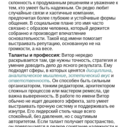
склонность к продуманным решениям и уважение к
тем, кто умеет быть надежным. Он редко любит
случайные связи и хаотичные компании,
предпочитая более глубокие и устойчивые формы
общения. В социальном плане это имя часто
связано с образом человека, который держится
собранно и производит впечатление
основательности. Такой код имени помогает
выстраивать репутацию, основанную не на
громкости, а на весе.
Таланты и профессия:
Витор нередко
раскрывается там, где нужны точность, стратегия и
умение доводить дело до ясного результата. Ему
подходят сферы, в которых ценятся
дисциплина
,
аналитическое мышление
,
эстетический вкус
и
ответственность
. Он способен быть сильным
организатором, тонким редактором, архитектором
сложных процессов или мастером ремесла, где
важна выверенность. В работе по имени Витор
обычно не ищет дешевого эффекта, зато умеет
выстраивать прочную систему и поддерживать ее
изнутри. Его лидерский стиль чаще всего
спокойный, без давления, но с ощутимым
авторитетом. Если талант получает пространство,
он превращается в редкое сочетание надежности и