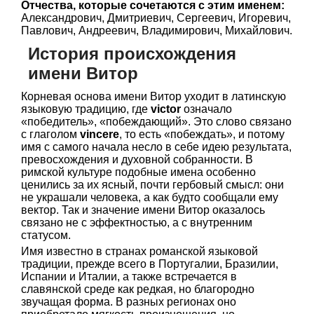
Отчества, которые сочетаются с этим именем:
Александрович, Дмитриевич, Сергеевич, Игоревич,
Павлович, Андреевич, Владимирович, Михайлович.
История происхождения
имени Витор
Корневая основа имени Витор уходит в латинскую
языковую традицию, где
victor
означало
«победитель», «побеждающий». Это слово связано
с глаголом
vincere
, то есть «побеждать», и потому
имя с самого начала несло в себе идею результата,
превосхождения и духовной собранности. В
римской культуре подобные имена особенно
ценились за их ясный, почти гербовый смысл: они
не украшали человека, а как будто сообщали ему
вектор. Так и значение имени Витор оказалось
связано не с эффектностью, а с внутренним
статусом.
Имя известно в странах романской языковой
традиции, прежде всего в Португалии, Бразилии,
Испании и Италии, а также встречается в
славянской среде как редкая, но благородно
звучащая форма. В разных регионах оно