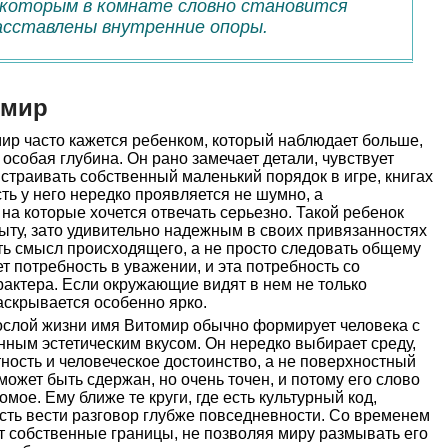
 которым в комнате словно становится
асставлены внутренние опоры.
омир
ир часто кажется ребенком, который наблюдает больше,
о особая глубина. Он рано замечает детали, чувствует
страивать собственный маленький порядок в игре, книгах
ть у него нередко проявляется не шумно, а
на которые хочется отвечать серьезно. Такой ребенок
ыту, зато удивительно надежным в своих привязанностях
ть смысл происходящего, а не просто следовать общему
т потребность в уважении, и эта потребность со
актера. Если окружающие видят в нем не только
раскрывается особенно ярко.
слой жизни имя Витомир обычно формирует человека с
ным эстетическим вкусом. Он нередко выбирает среду,
тность и человеческое достоинство, а не поверхностный
может быть сдержан, но очень точен, и потому его слово
мое. Ему ближе те круги, где есть культурный код,
сть вести разговор глубже повседневности. Со временем
т собственные границы, не позволяя миру размывать его