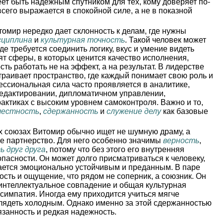
еет быть надежным спутником для тех, кому доверяет по-
сего выражается в спокойной силе, а не в показной
омир нередко дает склонность к делам, где нужны
сциплина
и
культурная точность
. Такой человек может
де требуется соединить логику, вкус и умение видеть
ят сферы, в которых ценится качество исполнения,
сть работать не на эффект, а на результат. В лидерстве
траивает пространство, где каждый понимает свою роль и
ессиональная сила часто проявляется в аналитике,
редактировании, дипломатичном управлении,
актиках с высоким уровнем самоконтроля. Важно и то,
честность
,
сдержанность
и
служение делу
как базовые
 союзах Витомир обычно ищет не шумную драму, а
ое партнерство. Для него особенно значимы
верность
,
 друг друга
, потому что без этого его внутренняя
опасности. Он может долго присматриваться к человеку,
тается эмоционально устойчивым и преданным. В паре
ость и ощущение, что рядом не соперник, а союзник. Он
ь интеллектуальное совпадение и общая культурная
 симпатия. Иногда ему приходится учиться мягче
глядеть холодным. Однако именно за этой сдержанностью
язанность и редкая надежность.