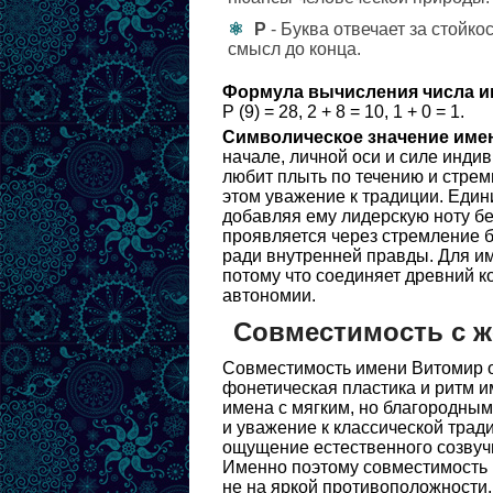
Р
- Буква отвечает за стойко
смысл до конца.
Формула вычисления числа и
Р (9) = 28, 2 + 8 = 10, 1 + 0 = 1.
Символическое значение име
начале, личной оси и силе инди
любит плыть по течению и стрем
этом уважение к традиции. Еди
добавляя ему лидерскую ноту бе
проявляется через стремление б
ради внутренней правды. Для и
потому что соединяет древний 
автономии.
Совместимость с 
Совместимость имени Витомир ос
фонетическая пластика и ритм и
имена с мягким, но благородным
и уважение к классической тради
ощущение естественного созвучи
Именно поэтому совместимость и
не на яркой противоположности.