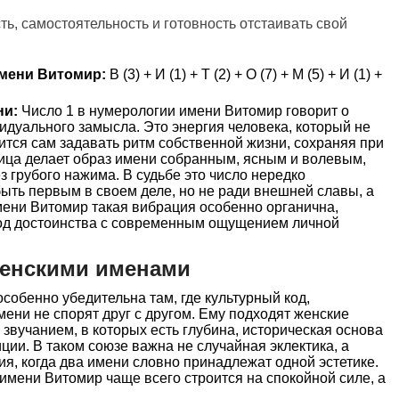
сть, самостоятельность и готовность отстаивать свой
мени Витомир:
В (3) + И (1) + Т (2) + О (7) + М (5) + И (1) +
ни:
Число 1 в нумерологии имени Витомир говорит о
видуального замысла. Это энергия человека, который не
ится сам задавать ритм собственной жизни, сохраняя при
ница делает образ имени собранным, ясным и волевым,
з грубого нажима. В судьбе это число нередко
ыть первым в своем деле, но не ради внешней славы, а
мени Витомир такая вибрация особенно органична,
код достоинства с современным ощущением личной
женскими именами
обенно убедительна там, где культурный код,
мени не спорят друг с другом. Ему подходят женские
 звучанием, в которых есть глубина, историческая основа
ции. В таком союзе важна не случайная эклектика, а
я, когда два имени словно принадлежат одной эстетике.
мени Витомир чаще всего строится на спокойной силе, а