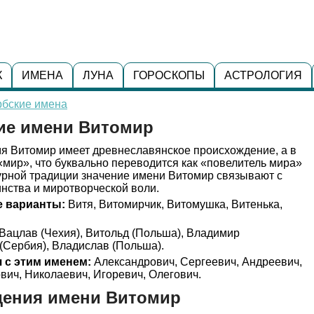
К
ИМЕНА
ЛУНА
ГОРОСКОПЫ
АСТРОЛОГИЯ
рбские имена
ние имени Витомир
я Витомир имеет древнеславянское происхождение, а в
 «мир», что буквально переводится как «повелитель мира»
ьтурной традиции значение имени Витомир связывают с
нства и миротворческой воли.
 варианты:
Витя, Витомирчик, Витомушка, Витенька,
Вацлав (Чехия), Витольд (Польша), Владимир
(Сербия), Владислав (Польша).
 с этим именем:
Александрович, Сергеевич, Андреевич,
ич, Николаевич, Игоревич, Олегович.
дения имени Витомир