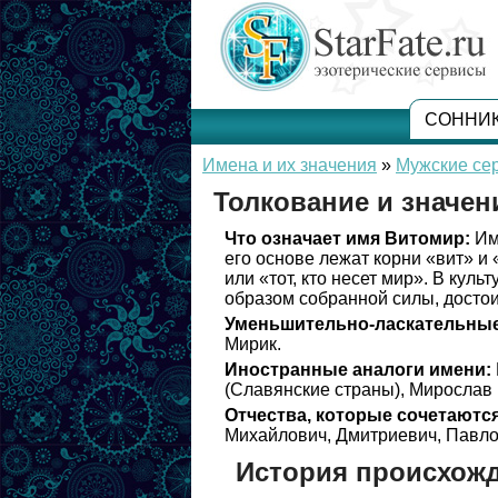
СОННИ
Имена и их значения
»
Мужские се
Толкование и значе
Что означает имя Витомир:
Им
его основе лежат корни «вит» и
или «тот, кто несет мир». В кул
образом собранной силы, достои
Уменьшительно-ласкательные
Мирик.
Иностранные аналоги имени:
(Славянские страны), Мирослав 
Отчества, которые сочетаются
Михайлович, Дмитриевич, Павлов
История происхож