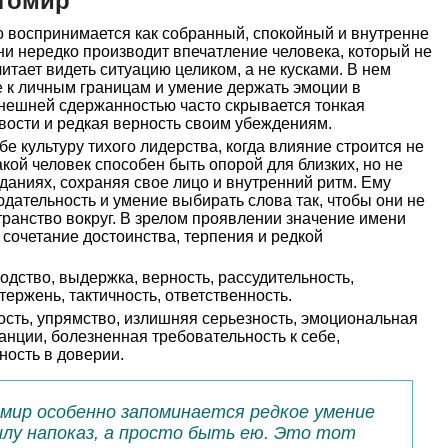
итомир
 воспринимается как собранный, спокойный и внутренне
ни нередко производит впечатление человека, который не
итает видеть ситуацию целиком, а не кусками. В нем
ие к личным границам и умение держать эмоции в
внешней сдержанностью часто скрывается тонкая
вости и редкая верность своим убеждениям.
е культуру тихого лидерства, когда влияние строится не
Такой человек способен быть опорой для близких, но не
даниях, сохраняя свое лицо и внутренний ритм. Ему
дательность и умение выбирать слова так, чтобы они не
ранство вокруг. В зрелом проявлении значение имени
 сочетание достоинства, терпения и редкой
одство, выдержка, верность, рассудительность,
ержень, тактичность, ответственность.
сть, упрямство, излишняя серьезность, эмоциональная
анции, болезненная требовательность к себе,
ность в доверии.
мир особенно запоминается редкое умение
лу напоказ, а просто быть ею. Это тот