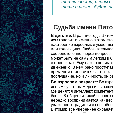
тип личности, рядом с
тише и яснее, будто р
Судьба имени Вит
В детстве:
В ранние годы Витом
чем говорит, и именно в этом ег
настроение взрослых и умеет вы
или коллекциях. Любознательнос
сосредоточенно, через вопросы, 
может быть не самым легким в б
и привычках. Ему важно понима
движению. В нем рано проступае
временем становится частью хар
послушание, но и личность, он 
Во взрослом возрасте:
Во взро
ясным чувством меры и выражен
где ценятся интеллект, компетен
блеск. В общении такой человек 
нередко воспринимается как весо
уважение к традиции и способно
Витомир все увереннее охраняе