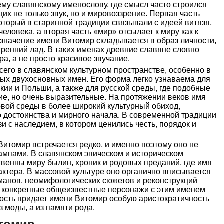
му славянскому именослову, где смысл часто строился
их не только звук, но и мировоззрение. Первая часть
который в старинной традиции связывали с идеей витязя,
человека, а вторая часть «мир» отсылает к миру как к
 значение имени Витомир складывается в образ личности,
тренний лад. В таких именах древние славяне словно
а, а не просто красивое звучание.
его в славянском культурном пространстве, особенно в
рых двухосновных имен. Его форма легко узнаваема для
кии и Польши, а также для русской среды, где подобные
ие, но очень выразительные. На протяжении веков имя
овой среды в более широкий культурный обиход,
 достоинства и мирного начала. В современной традиции
зи с наследием, в котором ценились честь, порядок и
Витомир встречается редко, и именно поэтому оно не
мпами. В славянском эпическом и историческом
венны миру былин, хроник и родовых преданий, где имя
ктера. В массовой культуре оно органично вписывается
оманов, неомифологических сюжетов и реконструкций
я конкретные общеизвестные персонажи с этим именем
кость придает имени Витомир особую аристократичность
з моды, а из памяти рода.