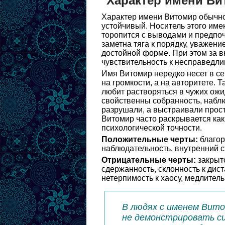
Характер имени В
Характер имени Витомир обычно
устойчивый. Носитель этого име
торопится с выводами и предпоч
заметна тяга к порядку, уважен
достойной форме. При этом за 
чувствительность к несправедли
Имя Витомир нередко несет в себ
на громкости, а на авторитете. 
любит растворяться в чужих ожи
свойственны собранность, наблю
разрушали, а выстраивали прост
Витомир часто раскрывается как
психологической точности.
Положительные черты:
благор
наблюдательность, внутренний ст
Отрицательные черты:
закрыто
сдержанность, склонность к дист
нетерпимость к хаосу, медлитель
В людях с именем Вито
не демонстрировать си