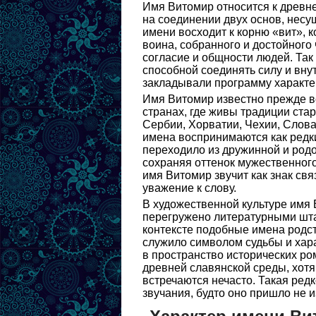
Имя Витомир относится к древне
на соединении двух основ, несущ
имени восходит к корню «вит», 
воина, собранного и достойного 
согласие и общности людей. Так
способной соединять силу и вну
закладывали программу характер
Имя Витомир известно прежде вс
странах, где живы традиции ста
Сербии, Хорватии, Чехии, Слова
имена воспринимаются как редк
переходило из дружинной и род
сохраняя оттенок мужественного
имя Витомир звучит как знак свя
уважение к слову.
В художественной культуре имя 
перегружено литературными шта
контексте подобные имена родст
служило символом судьбы и хара
в пространство исторических р
древней славянской среды, хот
встречаются нечасто. Такая ред
звучания, будто оно пришло не и