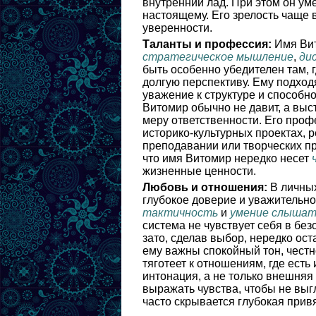
внутренний лад. При этом он ум
настоящему. Его зрелость чаще в
уверенности.
Таланты и профессия:
Имя Вит
стратегическое мышление
,
ди
быть особенно убедителен там, г
долгую перспективу. Ему подход
уважение к структуре и способно
Витомир обычно не давит, а выс
меру ответственности. Его проф
историко-культурных проектах, 
преподавании или творческих пр
что имя Витомир нередко несет
жизненные ценности.
Любовь и отношения:
В личных
глубокое доверие и уважительн
тактичность
и
умение слышать
система не чувствует себя в без
зато, сделав выбор, нередко ос
ему важны спокойный тон, честн
тяготеет к отношениям, где ест
интонация, а не только внешняя
выражать чувства, чтобы не вы
часто скрывается глубокая прив