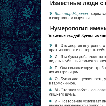
Известные люди с
Витомир Маричич
- хорватс
в спортивном нырянии.
Нумерология имен
Значение каждой буквы имени
В
- Это энергия внутреннего
практичностью и не терять себя
И
- Эта буква добавляет тон
видеть глубинный смысл за вн
Т
- Она символизирует требо
четким границам.
О
- Буква дает целостность,
в гармоничное.
М
- Это знак заботы, основа
лишнего шума.
И
- Повторение усиливает ин
нюансы человеческой природы.