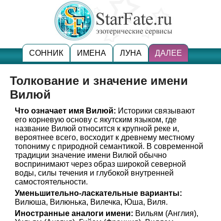
СОННИК
ИМЕНА
ЛУНА
ДАЛЕЕ
Толкование и значение имени
Вилюй
Что означает имя Вилюй:
Историки связывают
его корневую основу с якутским языком, где
название Вилюй относится к крупной реке и,
вероятнее всего, восходит к древнему местному
топониму с природной семантикой. В современной
традиции значение имени Вилюй обычно
воспринимают через образ широкой северной
воды, силы течения и глубокой внутренней
самостоятельности.
Уменьшительно-ласкательные варианты:
Вилюша, Вилюнька, Вилечка, Юша, Виля.
Иностранные аналоги имени:
Вильям (Англия),