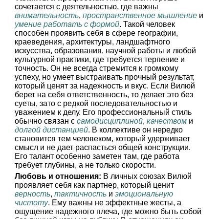
сочетается с деятельностью, где важны
внимательность
,
пространственное мышление
и
умение работать с формой
. Такой человек
способен проявить себя в сфере географии,
краеведения, архитектуры, ландшафтного
искусства, образования, научной работы и любой
культурной практики, где требуется терпение и
точность. Он не всегда стремится к громкому
успеху, но умеет выстраивать прочный результат,
который ценят за надежность и вкус. Если Вилюй
берет на себя ответственность, то делает это без
суеты, зато с редкой последовательностью и
уважением к делу. Его профессиональный стиль
обычно связан с
самодисциплиной
,
качеством
и
долгой дистанцией
. В коллективе он нередко
становится тем человеком, который удерживает
смысл и не дает распасться общей конструкции.
Его талант особенно заметен там, где работа
требует глубины, а не только скорости.
Любовь и отношения:
В личных союзах Вилюй
проявляет себя как партнер, который ценит
верность
,
тактичность
и
эмоциональную
чистоту
. Ему важны не эффектные жесты, а
ощущение надежного плеча, где можно быть собой