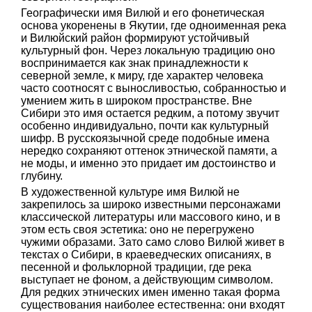
Географически имя Вилюй и его фонетическая
основа укоренены в Якутии, где одноименная река
и Вилюйский район формируют устойчивый
культурный фон. Через локальную традицию оно
воспринимается как знак принадлежности к
северной земле, к миру, где характер человека
часто соотносят с выносливостью, собранностью и
умением жить в широком пространстве. Вне
Сибири это имя остается редким, а потому звучит
особенно индивидуально, почти как культурный
шифр. В русскоязычной среде подобные имена
нередко сохраняют оттенок этнической памяти, а
не моды, и именно это придает им достоинство и
глубину.
В художественной культуре имя Вилюй не
закрепилось за широко известными персонажами
классической литературы или массового кино, и в
этом есть своя эстетика: оно не перегружено
чужими образами. Зато само слово Вилюй живет в
текстах о Сибири, в краеведческих описаниях, в
песенной и фольклорной традиции, где река
выступает не фоном, а действующим символом.
Для редких этнических имен именно такая форма
существования наиболее естественна: они входят