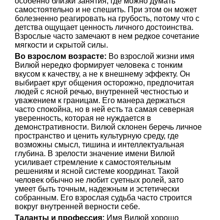
особенно близки занятия, где можно думать
самостоятельно и не спешить. При этом он может
болезненно реагировать на грубость, потому что с
детства ощущает ценность личного достоинства.
Взрослые часто замечают в нем редкое сочетание
мягкости и скрытой силы.
Во взрослом возрасте:
Во взрослой жизни имя
Вилюй нередко формирует человека с тонким
вкусом к качеству, а не к внешнему эффекту. Он
выбирает круг общения осторожно, предпочитая
людей с ясной речью, внутренней честностью и
уважением к границам. Его манера держаться
часто спокойна, но в ней есть та самая северная
уверенность, которая не нуждается в
демонстративности. Вилюй склонен беречь личное
пространство и ценить культурную среду, где
возможны смысл, тишина и интеллектуальная
глубина. В зрелости значение имени Вилюй
усиливает стремление к самостоятельным
решениям и ясной системе координат. Такой
человек обычно не любит суетных ролей, зато
умеет быть точным, надежным и эстетически
собранным. Его взрослая судьба часто строится
вокруг внутренней верности себе.
Таланты и профессия:
Имя Вилюй хорошо