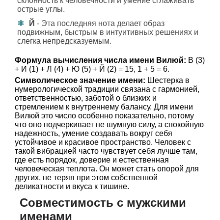
склонность к человечности и умение сглаживать
острые углы.
Й
- Эта последняя нота делает образ
подвижным, быстрым в интуитивных решениях и
слегка непредсказуемым.
Формула вычисления числа имени Вилюй:
В (3)
+ И (1) + Л (4) + Ю (5) + Й (2) = 15, 1 + 5 = 6.
Символическое значение имени:
Шестерка в
нумерологической традиции связана с гармонией,
ответственностью, заботой о близких и
стремлением к внутреннему балансу. Для имени
Вилюй это число особенно показательно, потому
что оно подчеркивает не шумную силу, а спокойную
надежность, умение создавать вокруг себя
устойчивое и красивое пространство. Человек с
такой вибрацией часто чувствует себя лучше там,
где есть порядок, доверие и естественная
человеческая теплота. Он может стать опорой для
других, не теряя при этом собственной
деликатности и вкуса к тишине.
Совместимость с мужскими
именами