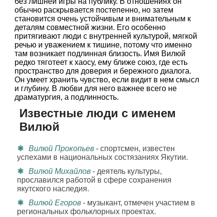
без лишней игры на публику. В отношениях он
обычно раскрывается постепенно, но затем
становится очень устойчивым и внимательным к
деталям совместной жизни. Его особенно
притягивают люди с внутренней культурой, мягкой
речью и уважением к тишине, потому что именно
там возникает подлинная близость. Имя Вилюй
редко тяготеет к хаосу, ему ближе союз, где есть
пространство для доверия и бережного диалога.
Он умеет хранить чувство, если видит в нем смысл
и глубину. В любви для него важнее всего не
драматургия, а подлинность.
Известные люди с именем
Вилюй
Вилюй Прокопьев
- спортсмен, известен
успехами в национальных состязаниях Якутии.
Вилюй Михайлов
- деятель культуры,
прославился работой в сфере сохранения
якутского наследия.
Вилюй Егоров
- музыкант, отмечен участием в
региональных фольклорных проектах.