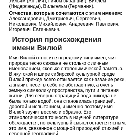
Уильям (Англия), Гийом (Франция), Виллем
(Нидерланды), Вильгельм (Германия).
Отчества, которые сочетаются с этим именем:
Александрович, Дмитриевич, Сергеевич,
Николаевич, Михайлович, Андреевич, Павлович,
Игоревич, Евгеньевич.
История происхождения
имени Вилюй
Имя Вилюй относится к редкому типу имен, чья
природа тесно связана не столько с личным
именованием, сколько с топонимической памятью.
В якутской и шире сибирской культурной среде
Вилюй прежде всего отзывается как название реки,
а значит, несет в себе не абстрактную, а очень
земную символику пространства, пути и питания
жизни. Для северных традиций вода никогда не
была только водой, она становилась границей,
дорогой и испытанием, и именно поэтому имя
Вилюй звучит весомо и образно. Его
этимологическая точность в научной литературе
обсуждается, но культурный смысл остается ясным:
это имя, связанное с мощной природной стихией и
северной географией.