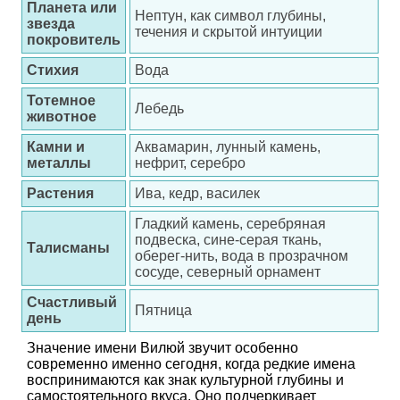
Планета или
Нептун, как символ глубины,
звезда
течения и скрытой интуиции
покровитель
Стихия
Вода
Тотемное
Лебедь
животное
Камни и
Аквамарин, лунный камень,
металлы
нефрит, серебро
Растения
Ива, кедр, василек
Гладкий камень, серебряная
подвеска, сине-серая ткань,
Талисманы
оберег-нить, вода в прозрачном
сосуде, северный орнамент
Счастливый
Пятница
день
Значение имени Вилюй звучит особенно
современно именно сегодня, когда редкие имена
воспринимаются как знак культурной глубины и
самостоятельного вкуса. Оно подчеркивает