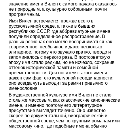
значение имени Вилен с самого начала оказалось
не природным, а культурно собранным, почти
программным.
Имя Вилен встречается прежде всего в
русскоязычной среде, а также в бывших
республиках СССР, где аббревиатурные имена
получили определенное распространение. В
разных регионах оно могло восприниматься как
современное, необычное и даже несколько
элитарное, потому что звучало кратко, твердо и
запоминалось с первого раза. В постсоветскую
эпоху имя стало редким, но не исчезло, сохранив
оттенок исторической памяти и семейной
преемственности. Для носителя такого имени
важен сам факт его культурной неординарности:
оно всегда чуть выходит за рамки привычного
именословия.
В художественной культуре имя Вилен не стало
столь же массовым, как классические канонические
имена, и именно поэтому его литературное
присутствие выглядит точечно. Оно известно
скорее по документальной, биографической и
общественной среде, чем по крупным романам или
массовому кино, где подобные имена обычно