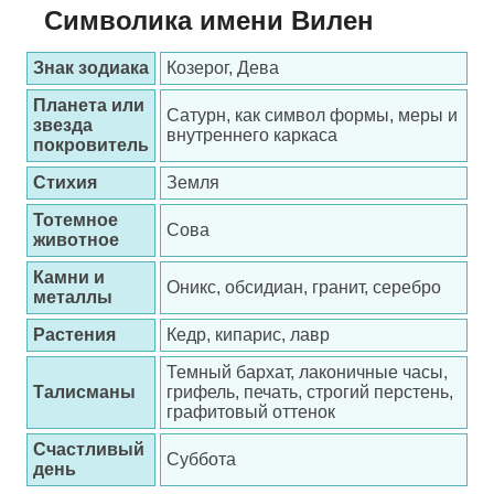
Символика имени Вилен
Знак зодиака
Козерог, Дева
Планета или
Сатурн, как символ формы, меры и
звезда
внутреннего каркаса
покровитель
Стихия
Земля
Тотемное
Сова
животное
Камни и
Оникс, обсидиан, гранит, серебро
металлы
Растения
Кедр, кипарис, лавр
Темный бархат, лаконичные часы,
Талисманы
грифель, печать, строгий перстень,
графитовый оттенок
Счастливый
Суббота
день