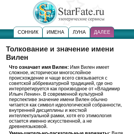
СОННИК
ИМЕНА
ЛУНА
ДАЛЕЕ
Толкование и значение имени
Вилен
Что означает имя Вилен:
Имя Вилен имеет
сложное, исторически многослойное
происхождение и чаще всего связывается с
советской аббревиатурной традицией, где оно
интерпретируется как производное от «Владимир
Ильич Ленин». В современной культурной
перспективе значение имени Вилен обычно
читается как символ идеологической собранности,
внутренней дисциплины и жесткой
интеллектуальной рамки, хотя его этимология
остается именно искусственной, а не
древнеязыковой.
Уменьшительно-ласкательные варианты:
Виля,