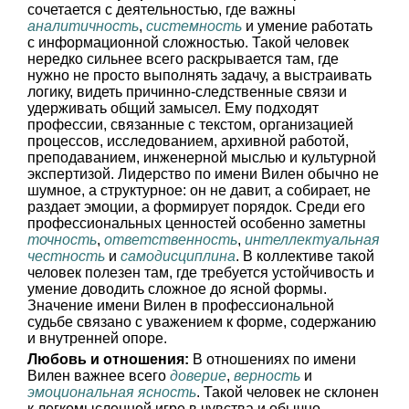
сочетается с деятельностью, где важны
аналитичность
,
системность
и умение работать
с информационной сложностью. Такой человек
нередко сильнее всего раскрывается там, где
нужно не просто выполнять задачу, а выстраивать
логику, видеть причинно-следственные связи и
удерживать общий замысел. Ему подходят
профессии, связанные с текстом, организацией
процессов, исследованием, архивной работой,
преподаванием, инженерной мыслью и культурной
экспертизой. Лидерство по имени Вилен обычно не
шумное, а структурное: он не давит, а собирает, не
раздает эмоции, а формирует порядок. Среди его
профессиональных ценностей особенно заметны
точность
,
ответственность
,
интеллектуальная
честность
и
самодисциплина
. В коллективе такой
человек полезен там, где требуется устойчивость и
умение доводить сложное до ясной формы.
Значение имени Вилен в профессиональной
судьбе связано с уважением к форме, содержанию
и внутренней опоре.
Любовь и отношения:
В отношениях по имени
Вилен важнее всего
доверие
,
верность
и
эмоциональная ясность
. Такой человек не склонен
к легкомысленной игре в чувства и обычно