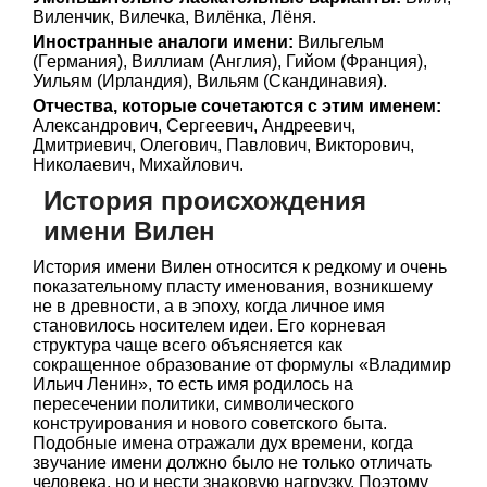
Виленчик, Вилечка, Вилёнка, Лёня.
Иностранные аналоги имени:
Вильгельм
(Германия), Виллиам (Англия), Гийом (Франция),
Уильям (Ирландия), Вильям (Скандинавия).
Отчества, которые сочетаются с этим именем:
Александрович, Сергеевич, Андреевич,
Дмитриевич, Олегович, Павлович, Викторович,
Николаевич, Михайлович.
История происхождения
имени Вилен
История имени Вилен относится к редкому и очень
показательному пласту именования, возникшему
не в древности, а в эпоху, когда личное имя
становилось носителем идеи. Его корневая
структура чаще всего объясняется как
сокращенное образование от формулы «Владимир
Ильич Ленин», то есть имя родилось на
пересечении политики, символического
конструирования и нового советского быта.
Подобные имена отражали дух времени, когда
звучание имени должно было не только отличать
человека, но и нести знаковую нагрузку. Поэтому