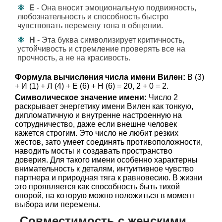
Е
- Она вносит эмоциональную подвижность,
любознательность и способность быстро
чувствовать перемену тона в общении.
Н
- Эта буква символизирует критичность,
устойчивость и стремление проверять все на
прочность, а не на красивость.
Формула вычисления числа имени Вилен:
В (3)
+ И (1) + Л (4) + Е (6) + Н (6) = 20, 2 + 0 = 2.
Символическое значение имени:
Число 2
раскрывает энергетику имени Вилен как тонкую,
дипломатичную и внутренне настроенную на
сотрудничество, даже если внешне человек
кажется строгим. Это число не любит резких
жестов, зато умеет соединять противоположности,
наводить мосты и создавать пространство
доверия. Для такого имени особенно характерны
внимательность к деталям, интуитивное чувство
партнера и природная тяга к равновесию. В жизни
это проявляется как способность быть тихой
опорой, на которую можно положиться в момент
выбора или перемены.
Совместимость с женскими