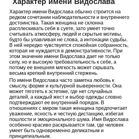
Характер имени Видослава
Характер имени Видослава обычно строится на
редком сочетании наблюдательности и внутреннего
достоинства. Такая женщина не склонна
расплескивать себя в суете, зато умеет точно
считывать атмосферу, людей и скрытые мотивы,
будто бы улавливая не слова, а интонации судьбы.
В ней нередко чувствуется спокойная собранность,
которая не нуждается в демонстративности. При
этом значение имени Видослава дает не только
силу, но и высокую требовательность к себе, а
потому ее внешняя мягкость может скрывать
весьма крепкий внутренний стержень.
По имени Видослава часто заметна любовь к
смыслу, форме и культурной выверенности. Она
может тяготеть к эстетике, где нет случайных
деталей, а каждый жест и выбор одежды словно
подтверждают ее внутренний порядок. В
отношениях с миром такая женщина предпочитает
уважение, ясность и честную дистанцию, избегая
пошлости и эмоционального шума. Имя Видослава
особенно красиво раскрывается там, где человек
умеет быть одновременно деликатным и
принципиальным.