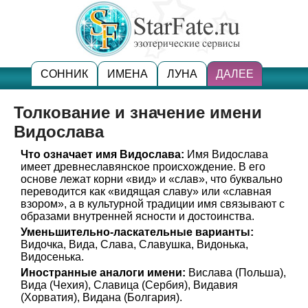
СОННИК
ИМЕНА
ЛУНА
ДАЛЕЕ
Толкование и значение имени
Видослава
Что означает имя Видослава:
Имя Видослава
имеет древнеславянское происхождение. В его
основе лежат корни «вид» и «слав», что буквально
переводится как «видящая славу» или «славная
взором», а в культурной традиции имя связывают с
образами внутренней ясности и достоинства.
Уменьшительно-ласкательные варианты:
Видочка, Вида, Слава, Славушка, Видонька,
Видосенька.
Иностранные аналоги имени:
Вислава (Польша),
Вида (Чехия), Славица (Сербия), Видавия
(Хорватия), Видана (Болгария).