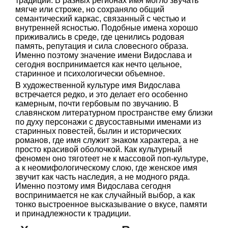
традиции. В разных регионах имя могло звучать
мягче или строже, но сохраняло общий
семантический каркас, связанный с честью и
внутренней ясностью. Подобные имена хорошо
приживались в среде, где ценились родовая
память, репутация и сила словесного образа.
Именно поэтому значение имени Видослава и
сегодня воспринимается как нечто цельное,
старинное и психологически объемное.
В художественной культуре имя Видослава
встречается редко, и это делает его особенно
камерным, почти гербовым по звучанию. В
славянском литературном пространстве ему близки
по духу персонажи с двусоставными именами из
старинных повестей, былин и исторических
романов, где имя служит знаком характера, а не
просто красивой оболочкой. Как культурный
феномен оно тяготеет не к массовой поп-культуре,
а к неомифологическому слою, где женское имя
звучит как часть наследия, а не модного ряда.
Именно поэтому имя Видослава сегодня
воспринимается не как случайный выбор, а как
тонко выстроенное высказывание о вкусe, памяти
и принадлежности к традиции.