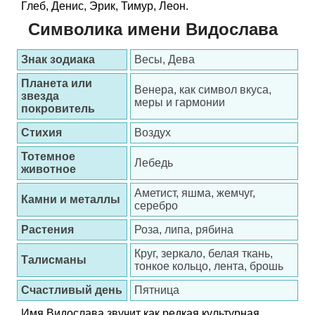
Глеб, Денис, Эрик, Тимур, Леон.
Символика имени Видослава
Знак зодиака
Весы, Дева
Планета или
Венера, как символ вкуса,
звезда
меры и гармонии
покровитель
Стихия
Воздух
Тотемное
Лебедь
животное
Аметист, яшма, жемчуг,
Камни и металлы
серебро
Растения
Роза, липа, рябина
Круг, зеркало, белая ткань,
Талисманы
тонкое кольцо, лента, брошь
Счастливый день
Пятница
Имя Видослава звучит как редкая культурная