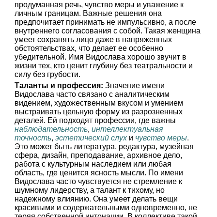
продуманная речь, чувство меры и уважение к
личным границам. Важные решения она
предпочитает принимать не импульсивно, а после
внутреннего согласования с собой. Такая женщина
умеет сохранять лицо даже в напряженных
обстоятельствах, что делает ее особенно
убедительной. Имя Видослава хорошо звучит в
жизни тех, кто ценит глубину без театральности и
силу без грубости.
Таланты и профессия:
Значение имени
Видослава часто связано с аналитическим
видением, художественным вкусом и умением
выстраивать цельную форму из разрозненных
деталей. Ей подходят профессии, где важны
наблюдательность
,
интеллектуальная
точность
,
эстетический слух
и
чувство меры
.
Это может быть литература, редактура, музейная
сфера, дизайн, преподавание, архивное дело,
работа с культурным наследием или любая
область, где ценится ясность мысли. По имени
Видослава часто чувствуется не стремление к
шумному лидерству, а талант к тихому, но
надежному влиянию. Она умеет делать вещи
красивыми и содержательными одновременно, не
теряя собственной интонации. В коллективе такой