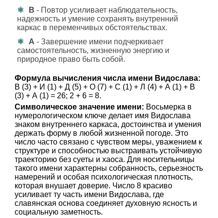
В
- Повтор усиливает наблюдательность,
надежность и умение сохранять внутренний
каркас в переменчивых обстоятельствах.
А
- Завершение имени подчеркивает
самостоятельность, жизненную энергию и
природное право быть собой.
Формула вычисления числа имени Видослава:
В (3) + И (1) + Д (5) + О (7) + С (1) + Л (4) + А (1) + В
(3) + А (1) = 26; 2 + 6 = 8.
Символическое значение имени:
Восьмерка в
нумерологическом ключе делает имя Видослава
знаком внутреннего каркаса, достоинства и умения
держать форму в любой жизненной погоде. Это
число часто связано с чувством меры, уважением к
структуре и способностью выстраивать устойчивую
траекторию без суеты и хаоса. Для носительницы
такого имени характерны собранность, серьезность
намерений и особая психологическая плотность,
которая внушает доверие. Число 8 красиво
усиливает ту часть имени Видослава, где
славянская основа соединяет духовную ясность и
социальную заметность.