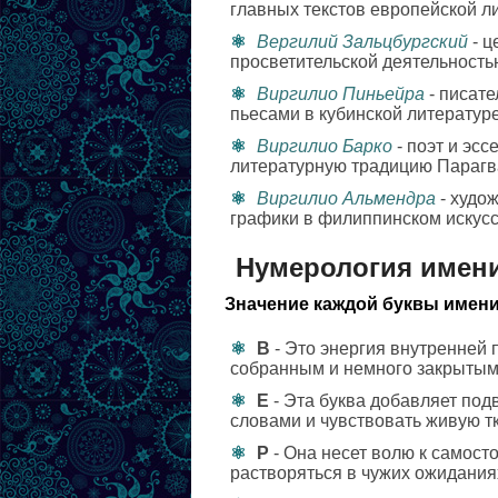
главных текстов европейской л
Вергилий Зальцбургский
- ц
просветительской деятельность
Виргилио Пиньейра
- писате
пьесами в кубинской литературе
Виргилио Барко
- поэт и эс
литературную традицию Парагв
Виргилио Альмендра
- худо
графики в филиппинском искусс
Нумерология имен
Значение каждой буквы имени
В
- Это энергия внутренней 
собранным и немного закрытым
Е
- Эта буква добавляет под
словами и чувствовать живую т
Р
- Она несет волю к самост
растворяться в чужих ожидания