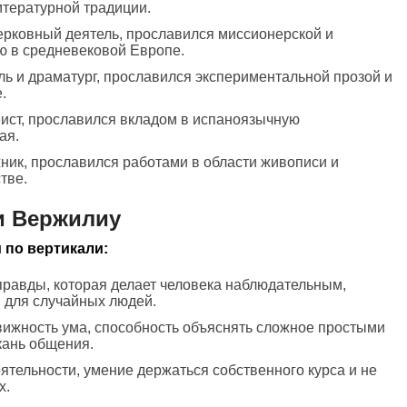
итературной традиции.
ерковный деятель, прославился миссионерской и
ю в средневековой Европе.
ль и драматург, прославился экспериментальной прозой и
.
сеист, прославился вкладом в испаноязычную
ая.
жник, прославился работами в области живописи и
тве.
и Вержилиу
 по вертикали:
правды, которая делает человека наблюдательным,
 для случайных людей.
вижность ума, способность объяснять сложное простыми
кань общения.
оятельности, умение держаться собственного курса и не
х.