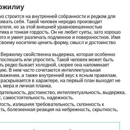
ржилиу
о строится на внутренней собранности и редком для
вать себя. Такой человек нередко производит
ателя, но за этой внешней уравновешенностью
ика и тонкая гордость. Он не любит суеты, зато хорошо
его и умеет различать подлинное и поверхностное. Имя
своему носителю ценить форму, смысл и достоинство
и Вержилиу свойственна выдержка, которая особенно
 поспешить или упростить. Такой человек может быть
ь редко бывает холодной, скорее она напоминает
ию. В нем часто сочетаются интеллектуальная
уважении, а также внутренний вкус к ясным правилам.
раскрывается в характере, на первый план выходят не
, мера и личная планка.
ательность, достоинство, интеллектуальность, выдержка,
с, самостоятельность, надежность.
ость, излишняя требовательность, склонность к
сть, болезненная реакция на небрежность, скрытность,