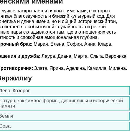
женскими именами
лучше раскрывается рядом с именами, в которых
ягкая благозвучность и близкий культурный код. Для
онетика и длина имени, но и общий исторический тон,
сочетается с избыточной случайностью и резкой
ные пары складываются там, где в отношениях есть
нтность и спокойная эмоциональная глубина.
прочный брак:
Мария, Елена, София, Анна, Клара,
ошения и дружба:
Лаура, Диана, Марта, Ольга, Вероника,
ротиворечия:
Злата, Ярина, Аделина, Камилла, Милена.
Вержилиу
Дева, Козерог
Сатурн, как символ формы, дисциплины и исторической
памяти
Земля
Сова