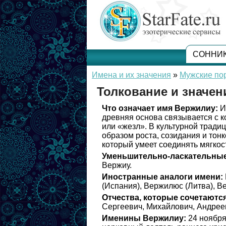
СОННИ
Имена и их значения
»
Мужские по
Толкование и значе
Что означает имя Вержилиу:
Им
древняя основа связывается с ко
или «жезл». В культурной тради
образом роста, созидания и тонк
который умеет соединять мягкос
Уменьшительно-ласкательные
Вержиу.
Иностранные аналоги имени:
(Испания), Вержилюс (Литва), В
Отчества, которые сочетаются
Сергеевич, Михайлович, Андреев
Именины Вержилиу:
24 ноябр