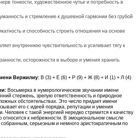
нерв тонкости, художественное чутье и потребность в
 гуманность и стремление к душевной гармонии без грубой
ликатность и способность строить отношения на основе
пляет внутреннюю чувствительность и усиливает тягу к
бранности, осторожности в выборе и умения хранить
мени Вержилиу:
В (3) + Е (6) + Р (9) + Ж (8) + И (1) + Л (4)
ни:
Восьмерка в нумерологическом звучании имени
нний стержень, зрелую ответственность и природное
ложных обстоятельствах. Это число придает имени
вязывает его с идеей порядка, репутации и умения
. Человек с такой энергией нередко стремится к качеству
нно относится к небрежности. В эмоциональном смысле
 собранным, серьезным и немного аристократичным по