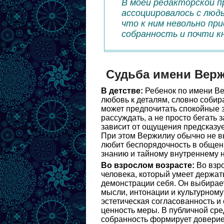
В моей редакторской п
ассоциировалось с людь
что к ним невольно пр
собранность и почти к
Судьба имени Вер
В детстве:
Ребенок по имени Ве
любовь к деталям, словно собир
может предпочитать спокойные з
рассуждать, а не просто бегать 
зависит от ощущения предсказу
При этом Вержилиу обычно не в
любит беспорядочность в общени
знанию и тайному внутреннему 
Во взрослом возрасте:
Во взро
человека, который умеет держат
демонстрации себя. Он выбирает
мысли, интонации и культурном
эстетическая согласованность 
ценность меры. В публичной сре
собранность формирует доверие