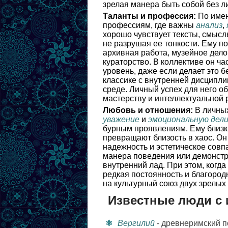
зрелая манера быть собой без 
Таланты и профессия:
По имен
профессиям, где важны
анализ
,
хорошо чувствует тексты, смысл
не разрушая ее тонкости. Ему п
архивная работа, музейное дело
кураторство. В коллективе он ча
уровень, даже если делает это 
классике с внутренней дисципли
среде. Личный успех для него об
мастерству и интеллектуальной 
Любовь и отношения:
В личных
уважение
и
эмоциональную дел
бурным проявлениям. Ему близки
превращают близость в хаос. Он 
надежность и эстетическое совп
манера поведения или демонстр
внутренний лад. При этом, когд
редкая постоянность и благород
на культурный союз двух зрелых
Известные люди с
Вергилий
- древнеримский п