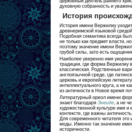
церковный деятель раннего хрис
духовную собранность и уважени
История происхож
История имени Вержилиу уходит в
древнеримской языковой средой 
Подобная семантика всегда была
не только как предмет власти, н
поэтому значение имени Вержили
грубой силы, зато есть ощущени
Наиболее уверенно имя укоренил
традиции, где форма Вержилиу в
классическая. Родственные вари
англоязычной среде, где латинс
церковь и европейскую литерату
интеллектуального круга, а не 
из античности в Новое время поч
Литературный ореол имени форм
знают благодаря
Энеиде
, а не 
художественной культуре имя и 
контексте, где важны античность
Для современного читателя это и
моды. Именно так значение име
историчности.