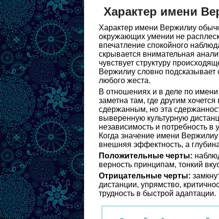
Характер имени Ве
Характер имени Вержилиу обычн
окружающих умении не расплески
впечатление спокойного наблюд
скрывается внимательная аналит
чувствует структуру происходящ
Вержилиу словно подсказывает 
любого жеста.
В отношениях и в деле по имен
заметна там, где другим хочется
сдержанным, но эта сдержанност
выверенную культурную дистанц
независимость и потребность в 
Когда значение имени Вержилиу 
внешняя эффектность, а глубина
Положительные черты:
наблюд
верность принципам, тонкий вку
Отрицательные черты:
замкнут
дистанции, упрямство, критично
трудность в быстрой адаптации.