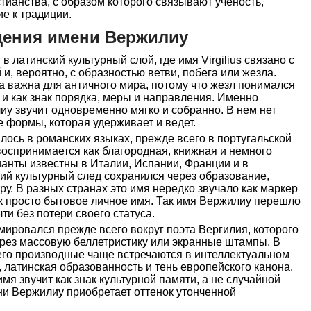
тианства, с образом которого связывают ученость,
е к традиции.
дения имени Вержилиу
 латинский культурный слой, где имя Virgilius связано с
и, вероятно, с образностью ветви, побега или жезла.
 важна для античного мира, потому что жезл понимался
о и как знак порядка, меры и направления. Именно
у звучит одновременно мягко и собранно. В нем нет
е формы, которая удерживает и ведет.
ось в романских языках, прежде всего в португальской
оспринимается как благородная, книжная и немного
анты известны в Италии, Испании, Франции и в
кий культурный след сохранился через образование,
ру. В разных странах это имя нередко звучало как маркер
как просто бытовое личное имя. Так имя Вержилиу перешло
ти без потери своего статуса.
ировался прежде всего вокруг поэта Вергилия, которого
через массовую беллетристику или экранные штампы. В
его производные чаще встречаются в интеллектуальном
, латинская образованность и тень европейского канона.
мя звучит как знак культурной памяти, а не случайной
ни Вержилиу приобретает оттенок утонченной