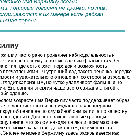
рактике имя Вержилиу всегда
ми, которые говорят не громко, но так,
ислушиваются: в их манере есть редкая
нижная порода.
жилиу
ржилиу часто рано проявляет наблюдательность и
ает мир не по шуму, а по смысловым фрагментам. Он
анятия, где есть сюжет, порядок и возможность
за впечатлениями. Внутренний лад такого ребенка нередко
емости и уважительного отношения со стороны взрослых.
ыглядит капризным, но чутко улавливает фальшь и не
и. Его ранняя энергия чаще всего связана с тягой к
наблюдению.
слом возрасте имя Вержилиу часто поддерживает образ
ься с достоинством и не нуждается в чрезмерной
 круг общения не по случайной симпатии, а по качеству
у совпадению. Для него важны личные границы,
и ощущение, что рядом находятся люди, понимающие
де он может казаться сдержанным, но именно эта
. Значение имени Вержилиу здесь раскрывается как