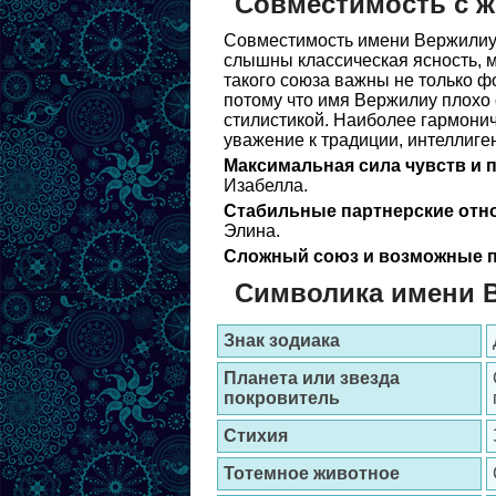
Совместимость с 
Совместимость имени Вержилиу 
слышны классическая ясность, м
такого союза важны не только ф
потому что имя Вержилиу плохо 
стилистикой. Наиболее гармонич
уважение к традиции, интеллиге
Максимальная сила чувств и 
Изабелла.
Стабильные партнерские отн
Элина.
Сложный союз и возможные п
Символика имени 
Знак зодиака
Планета или звезда
покровитель
Стихия
Тотемное животное