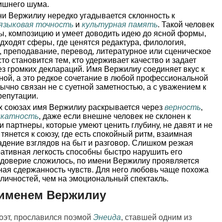
лишнего шума.
и Вержилиу нередко угадывается склонность к
языковая точность
и
культурная память
. Такой человек
ы, композицию и умеет доводить идею до ясной формы,
одходят сферы, где ценятся редактура, филология,
, преподавание, перевод, литературное или сценическое
сто становится тем, кто удерживает качество и задает
без громких деклараций. Имя Вержилиу соединяет вкус к
ной, а это редкое сочетание в любой профессиональной
ычно связан не с суетной заметностью, а с уважением к
репутации.
 союзах имя Вержилиу раскрывается через
верность
,
икатность
, даже если внешне человек не склонен к
 партнеры, которые умеют ценить глубину, не давят и не
тянется к союзу, где есть спокойный ритм, взаимная
адение взглядов на быт и разговор. Слишком резкая
ативная легкость способны быстро нарушить его
а доверие сложилось, по имени Вержилиу проявляется
ная сдержанность чувств. Для него любовь чаще похожа
 личностей, чем на эмоциональный спектакль.
 именем Вержилиу
оэт, прославился поэмой
Энеида
, ставшей одним из