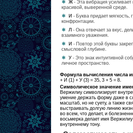
Ж
- Эта вибрация усиливает 
красивой, выверенной среде.
И
- Буква придает мягкость,
конфронтации.
Л
- Она отвечает за вкус, де
взаимного уважения.
И
- Повтор этой буквы закре
смысловой глубине.
У
- Это знак интуитивной со
личное пространство.
Формула вычисления числа и
+ И (1) + У (3) = 35, 3 + 5 = 8.
Символическое значение име
Вержилиу символизирует внутре
умение держать форму даже в с
масштаб, но не суету, а также с
выстраивать долгую линию жизни
во всем, что делает, и болезне
восьмерка делает имя Вержилиу
внутреннему тону.