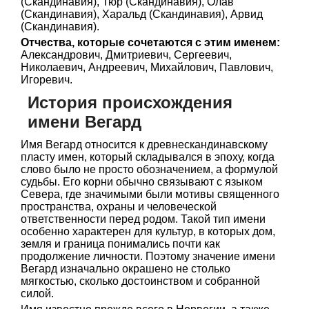
(Скандинавия), Тюр (Скандинавия), Олав
(Скандинавия), Харальд (Скандинавия), Арвид
(Скандинавия).
Отчества, которые сочетаются с этим именем:
Александрович, Дмитриевич, Сергеевич,
Николаевич, Андреевич, Михайлович, Павлович,
Игоревич.
История происхождения
имени Вегард
Имя Вегард относится к древнескандинавскому
пласту имен, который складывался в эпоху, когда
слово было не просто обозначением, а формулой
судьбы. Его корни обычно связывают с языком
Севера, где значимыми были мотивы священного
пространства, охраны и человеческой
ответственности перед родом. Такой тип имени
особенно характерен для культур, в которых дом,
земля и граница понимались почти как
продолжение личности. Поэтому значение имени
Вегард изначально окрашено не столько
мягкостью, сколько достоинством и собранной
силой.