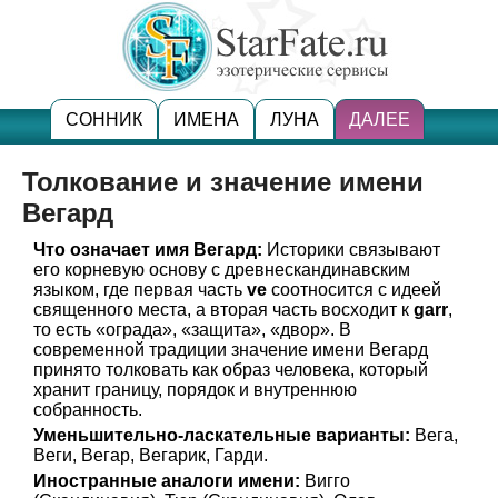
СОННИК
ИМЕНА
ЛУНА
ДАЛЕЕ
Толкование и значение имени
Вегард
Что означает имя Вегард:
Историки связывают
его корневую основу с древнескандинавским
языком, где первая часть
ve
соотносится с идеей
священного места, а вторая часть восходит к
garr
,
то есть «ограда», «защита», «двор». В
современной традиции значение имени Вегард
принято толковать как образ человека, который
хранит границу, порядок и внутреннюю
собранность.
Уменьшительно-ласкательные варианты:
Вега,
Веги, Вегар, Вегарик, Гарди.
Иностранные аналоги имени:
Вигго