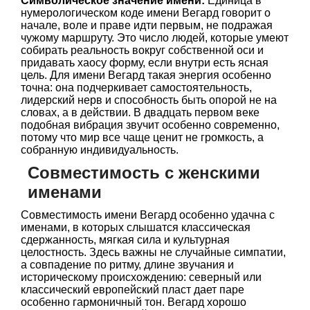
Символическое значение имени:
Единица в
нумерологическом коде имени Вегард говорит о
начале, воле и праве идти первым, не подражая
чужому маршруту. Это число людей, которые умеют
собирать реальность вокруг собственной оси и
придавать хаосу форму, если внутри есть ясная
цель. Для имени Вегард такая энергия особенно
точна: она подчеркивает самостоятельность,
лидерский нерв и способность быть опорой не на
словах, а в действии. В двадцать первом веке
подобная вибрация звучит особенно современно,
потому что мир все чаще ценит не громкость, а
собранную индивидуальность.
Совместимость с женскими
именами
Совместимость имени Вегард особенно удачна с
именами, в которых слышатся классическая
сдержанность, мягкая сила и культурная
целостность. Здесь важны не случайные симпатии,
а совпадение по ритму, длине звучания и
историческому происхождению: северный или
классический европейский пласт дает паре
особенно гармоничный тон. Вегард хорошо