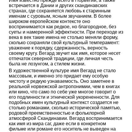
Имя известно прежде всего в Норвегии, а также
встречается в Дании и других скандинавских
странах, где сохраняется любовь к старинным
именам с суровым, ясным звучанием. В более
широком европейском контексте оно
воспринимается как редкое, но благородное, без
суеты и намеренной эффектности. При переходе из
века в век такие имена не столько меняли форму,
сколько сохраняли свой культурный темперамент:
уважение к порядку, сдержанность, верность
своему кругу. Вегард звучит как имя, которое несет
отпечаток северной традиции, где личная честь
была не лозунгом, а стилем жизни.
В художественной культуре имя Вегард не стало
массовым, и именно это придает ему особую
чистоту и редкую узнаваемость. Оно заметнее в
реальной норвежской антропонимии, чем в книгах
или кино, что само по себе уже многое говорит о
его подлинности и этнической укорененности. Для
подобных имен культурный контекст создается не
столько романами, сколько исторической памятью,
родовой преемственностью и фольклорной
атмосферой Скандинавии. Вегард воспринимается
как имя из мира саг, даже если в конкретном
фильме или романе его носитель не выведен на