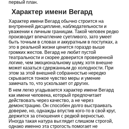
первый план.
Характер имени Вегард
Характер имени Вегард обычно строится на
внутренней дисциплине, наблюдательности и
уважении к личным границам. Такой человек редко
производит впечатление суетливого, зато умеет
быть точным в словах и аккуратным в поступках, а
это в реальной жизни ценится гораздо выше
громких жестов. Вегард не любит пустой
театральности и скорее доверится проверенной
логике, чем эмоциональному шуму, хотя внешне
может казаться сдержанным до холодности. При
этом за этой внешней собранностью нередко
скрывается тонкое чувство меры и умение
замечать то, что ускользает от других.
В нем легко угадывается характер имени Вегард
как имени человека, который предпочитает
действовать через качество, а не через
демонстрацию. Он способен долго выстраивать
доверие, но, однажды впустив кого-то в свой круг,
держится за отношения с редкой верностью.
Иногда такая натура выглядит слишком строгой,
однако именно эта строгость помогает не