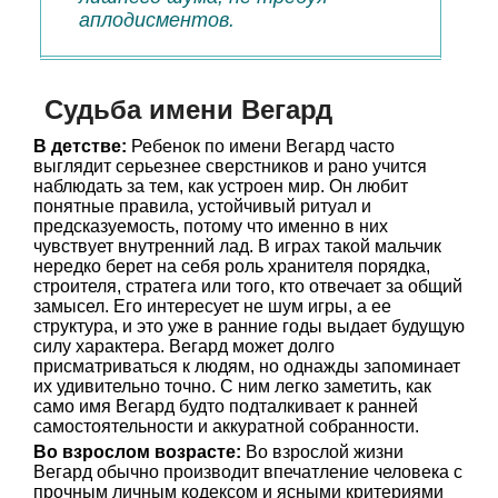
аплодисментов.
Судьба имени Вегард
В детстве:
Ребенок по имени Вегард часто
выглядит серьезнее сверстников и рано учится
наблюдать за тем, как устроен мир. Он любит
понятные правила, устойчивый ритуал и
предсказуемость, потому что именно в них
чувствует внутренний лад. В играх такой мальчик
нередко берет на себя роль хранителя порядка,
строителя, стратега или того, кто отвечает за общий
замысел. Его интересует не шум игры, а ее
структура, и это уже в ранние годы выдает будущую
силу характера. Вегард может долго
присматриваться к людям, но однажды запоминает
их удивительно точно. С ним легко заметить, как
само имя Вегард будто подталкивает к ранней
самостоятельности и аккуратной собранности.
Во взрослом возрасте:
Во взрослой жизни
Вегард обычно производит впечатление человека с
прочным личным кодексом и ясными критериями