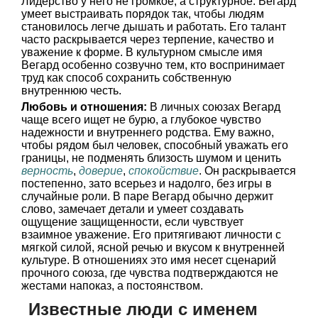
Лидерство у него не громкое, а структурное: Вегард
умеет выстраивать порядок так, чтобы людям
становилось легче дышать и работать. Его талант
часто раскрывается через терпение, качество и
уважение к форме. В культурном смысле имя
Вегард особенно созвучно тем, кто воспринимает
труд как способ сохранить собственную
внутреннюю честь.
Любовь и отношения:
В личных союзах Вегард
чаще всего ищет не бурю, а глубокое чувство
надежности и внутреннего родства. Ему важно,
чтобы рядом был человек, способный уважать его
границы, не подменять близость шумом и ценить
верность
,
доверие
,
спокойствие
. Он раскрывается
постепенно, зато всерьез и надолго, без игры в
случайные роли. В паре Вегард обычно держит
слово, замечает детали и умеет создавать
ощущение защищенности, если чувствует
взаимное уважение. Его притягивают личности с
мягкой силой, ясной речью и вкусом к внутренней
культуре. В отношениях это имя несет сценарий
прочного союза, где чувства подтверждаются не
жестами напоказ, а постоянством.
Известные люди с именем