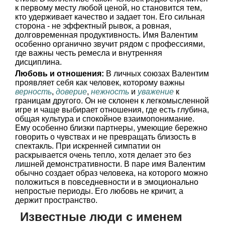
к первому месту любой ценой, но становится тем,
кто удерживает качество и задает тон. Его сильная
сторона - не эффектный рывок, а ровная,
долговременная продуктивность. Имя Валентим
особенно органично звучит рядом с профессиями,
где важны честь ремесла и внутренняя
дисциплина.
Любовь и отношения:
В личных союзах Валентим
проявляет себя как человек, которому важны
верность
,
доверие
,
нежность
и
уважение
к
границам другого. Он не склонен к легкомысленной
игре и чаще выбирает отношения, где есть глубина,
общая культура и спокойное взаимопонимание.
Ему особенно близки партнеры, умеющие бережно
говорить о чувствах и не превращать близость в
спектакль. При искренней симпатии он
раскрывается очень тепло, хотя делает это без
лишней демонстративности. В паре имя Валентим
обычно создает образ человека, на которого можно
положиться в повседневности и в эмоционально
непростые периоды. Его любовь не кричит, а
держит пространство.
Известные люди с именем