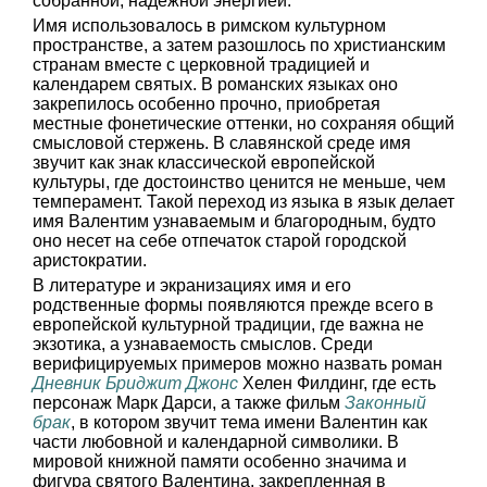
собранной, надежной энергией.
Имя использовалось в римском культурном
пространстве, а затем разошлось по христианским
странам вместе с церковной традицией и
календарем святых. В романских языках оно
закрепилось особенно прочно, приобретая
местные фонетические оттенки, но сохраняя общий
смысловой стержень. В славянской среде имя
звучит как знак классической европейской
культуры, где достоинство ценится не меньше, чем
темперамент. Такой переход из языка в язык делает
имя Валентим узнаваемым и благородным, будто
оно несет на себе отпечаток старой городской
аристократии.
В литературе и экранизациях имя и его
родственные формы появляются прежде всего в
европейской культурной традиции, где важна не
экзотика, а узнаваемость смыслов. Среди
верифицируемых примеров можно назвать роман
Дневник Бриджит Джонс
Хелен Филдинг, где есть
персонаж Марк Дарси, а также фильм
Законный
брак
, в котором звучит тема имени Валентин как
части любовной и календарной символики. В
мировой книжной памяти особенно значима и
фигура святого Валентина, закрепленная в