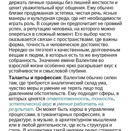
держать личные границы без лишней жесткости и
ценит уважительный круг общения. Ему обычно
близки продуманная эстетика, чистая речь, ясные
манеры и культурная среда, где нет необходимости
играть роль. В социуме он предпочитает не громкий
успех, а репутацию человека, на которого можно
опереться в сложный момент. Его выбор часто
оказывается связан с пространствами, где важны
форма, точность и человеческое достоинство.
Нередко он тяготеет к качественным, долговечным
вещам и людям, в которых есть та же внутренняя
собранность. Значение имени Валентим во
взрослой жизни особенно ярко раскрывает вкус к
устойчивости и смысловой глубине.
Таланты и профессия:
Валентим обычно силен
там, где требуются аналитический склад ума,
чувство меры и умение не терять лицо под
давлением обстоятельств. Ему подходят сферы, в
которых ценятся
ответственность
,
точность
,
эстетический вкус
и
умение работать на
результат
. Он может быть хорош в управлении
процессами, в гуманитарных профессиях, в
редактуре, в музыке, в архитектурном мышлении
или в любой деятельности, где есть структура и
стиль. В коллективе такой человек редко стремится