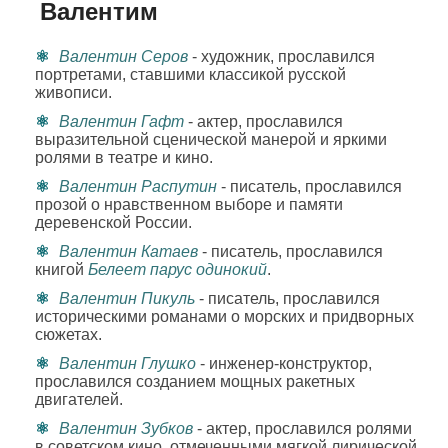
Валентим
Валентин Серов
- художник, прославился
портретами, ставшими классикой русской
живописи.
Валентин Гафт
- актер, прославился
выразительной сценической манерой и яркими
ролями в театре и кино.
Валентин Распутин
- писатель, прославился
прозой о нравственном выборе и памяти
деревенской России.
Валентин Катаев
- писатель, прославился
книгой
Белеет парус одинокий
.
Валентин Пикуль
- писатель, прославился
историческими романами о морских и придворных
сюжетах.
Валентин Глушко
- инженер-конструктор,
прославился созданием мощных ракетных
двигателей.
Валентин Зубков
- актер, прославился ролями
в советском кино, отмеченными мягкой лирической