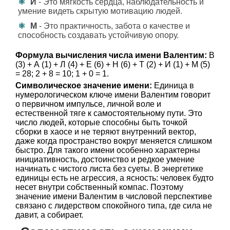
И
- Это мягкость сердца, наблюдательность и
умение видеть скрытую мотивацию людей.
М
- Это практичность, забота о качестве и
способность создавать устойчивую опору.
Формула вычисления числа имени Валентим:
В
(3) + А (1) + Л (4) + Е (6) + Н (6) + Т (2) + И (1) + М (5)
= 28; 2 + 8 = 10; 1 + 0 = 1.
Символическое значение имени:
Единица в
нумерологическом ключе имени Валентим говорит
о первичном импульсе, личной воле и
естественной тяге к самостоятельному пути. Это
число людей, которые способны быть точкой
сборки в хаосе и не теряют внутренний вектор,
даже когда пространство вокруг меняется слишком
быстро. Для такого имени особенно характерны
инициативность, достоинство и редкое умение
начинать с чистого листа без суеты. В энергетике
единицы есть не агрессия, а ясность: человек будто
несет внутри собственный компас. Поэтому
значение имени Валентим в числовой перспективе
связано с лидерством спокойного типа, где сила не
давит, а собирает.