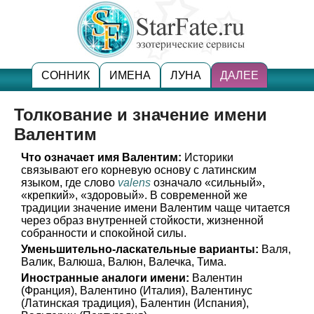
СОННИК
ИМЕНА
ЛУНА
ДАЛЕЕ
Толкование и значение имени
Валентим
Что означает имя Валентим:
Историки
связывают его корневую основу с латинским
языком, где слово
valens
означало «сильный»,
«крепкий», «здоровый». В современной же
традиции значение имени Валентим чаще читается
через образ внутренней стойкости, жизненной
собранности и спокойной силы.
Уменьшительно-ласкательные варианты:
Валя,
Валик, Валюша, Валюн, Валечка, Тима.
Иностранные аналоги имени:
Валентин
(Франция), Валентино (Италия), Валентинус
(Латинская традиция), Балентин (Испания),