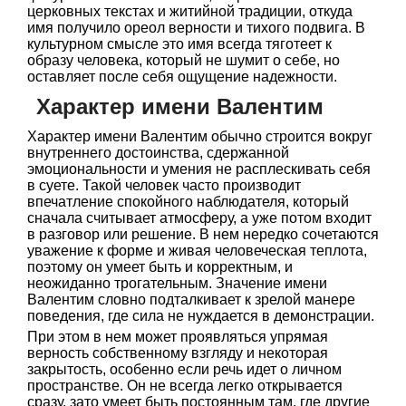
церковных текстах и житийной традиции, откуда
имя получило ореол верности и тихого подвига. В
культурном смысле это имя всегда тяготеет к
образу человека, который не шумит о себе, но
оставляет после себя ощущение надежности.
Характер имени Валентим
Характер имени Валентим обычно строится вокруг
внутреннего достоинства, сдержанной
эмоциональности и умения не расплескивать себя
в суете. Такой человек часто производит
впечатление спокойного наблюдателя, который
сначала считывает атмосферу, а уже потом входит
в разговор или решение. В нем нередко сочетаются
уважение к форме и живая человеческая теплота,
поэтому он умеет быть и корректным, и
неожиданно трогательным. Значение имени
Валентим словно подталкивает к зрелой манере
поведения, где сила не нуждается в демонстрации.
При этом в нем может проявляться упрямая
верность собственному взгляду и некоторая
закрытость, особенно если речь идет о личном
пространстве. Он не всегда легко открывается
сразу, зато умеет быть постоянным там, где другие