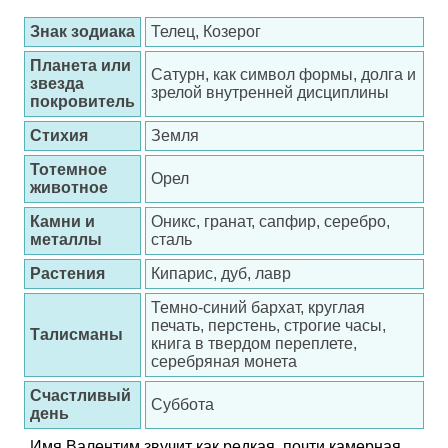
Знак зодиака
Телец, Козерог
Планета или
Сатурн, как символ формы, долга и
звезда
зрелой внутренней дисциплины
покровитель
Стихия
Земля
Тотемное
Орел
животное
Камни и
Оникс, гранат, сапфир, серебро,
металлы
сталь
Растения
Кипарис, дуб, лавр
Темно-синий бархат, круглая
печать, перстень, строгие часы,
Талисманы
книга в твердом переплете,
серебряная монета
Счастливый
Суббота
день
Имя Валентим звучит как редкая, почти камерная