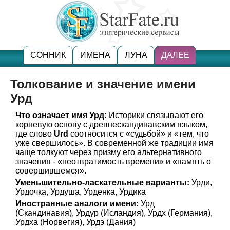
СОННИК
ИМЕНА
ЛУНА
ДАЛЕЕ
Толкование и значение имени
Урд
Что означает имя Урд:
Историки связывают его
корневую основу с древнескандинавским языком,
где слово
Urd
соотносится с «судьбой» и «тем, что
уже свершилось». В современной же традиции имя
чаще толкуют через призму его альтернативного
значения - «неотвратимость времени» и «память о
совершившемся».
Уменьшительно-ласкательные варианты:
Урди,
Урдочка, Урдуша, Урденка, Урдика
Иностранные аналоги имени:
Урд
(Скандинавия), Урдур (Исландия), Урдх (Германия),
Урдха (Норвегия), Урдэ (Дания)