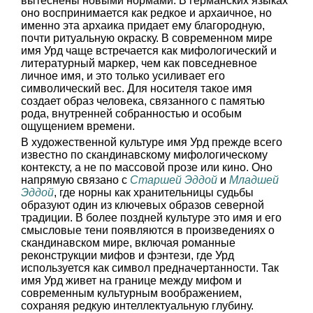
вытеснены новыми нормами. В германских языках
оно воспринимается как редкое и архаичное, но
именно эта архаика придает ему благородную,
почти ритуальную окраску. В современном мире
имя Урд чаще встречается как мифологический и
литературный маркер, чем как повседневное
личное имя, и это только усиливает его
символический вес. Для носителя такое имя
создает образ человека, связанного с памятью
рода, внутренней собранностью и особым
ощущением времени.
В художественной культуре имя Урд прежде всего
известно по скандинавскому мифологическому
контексту, а не по массовой прозе или кино. Оно
напрямую связано с
Старшей Эддой
и
Младшей
Эддой
, где норны как хранительницы судьбы
образуют один из ключевых образов северной
традиции. В более поздней культуре это имя и его
смысловые тени появляются в произведениях о
скандинавском мире, включая романные
реконструкции мифов и фэнтези, где Урд
используется как символ предначертанности. Так
имя Урд живет на границе между мифом и
современным культурным воображением,
сохраняя редкую интеллектуальную глубину.