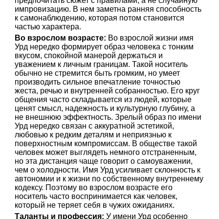
предпочитать сюжет с правилами, а не случайную
импровизацию. В нем заметна ранняя способность
к самонаблюдению, которая потом становится
частью характера.
Во взрослом возрасте:
Во взрослой жизни имя
Урд нередко формирует образ человека с тонким
вкусом, спокойной манерой держаться и
уважением к личным границам. Такой носитель
обычно не стремится быть громким, но умеет
производить сильное впечатление точностью
жеста, речью и внутренней собранностью. Его круг
общения часто складывается из людей, которые
ценят смысл, надежность и культурную глубину, а
не внешнюю эффектность. Зрелый образ по имени
Урд нередко связан с аккуратной эстетикой,
любовью к редким деталям и неприязнью к
поверхностным компромиссам. В обществе такой
человек может выглядеть немного отстраненным,
но эта дистанция чаще говорит о самоуважении,
чем о холодности. Имя Урд усиливает склонность к
автономии и к жизни по собственному внутреннему
кодексу. Поэтому во взрослом возрасте его
носитель часто воспринимается как человек,
который не теряет себя в чужих ожиданиях.
Таланты и профессия:
У имени Урд особенно