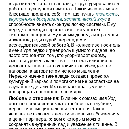
выразителен талант к анализу, структурированию и
работе с культурной памятью. Такой человек может
блестяще проявить себя там, где нужны
точность
,
внутренняя дисциплина
,
эстетический вкус
и
способность видеть скрытую логику системы. Ему
нередко подходят профессии, связанные с
текстами, историей, музейным делом, литературой,
архивами, редактурой, переводом и
исследовательской работой. В коллективе носитель
имени Урд редко играет роль шумного лидера, но
часто становится тем, кто удерживает форму,
смысл и уровень качества. Его стиль влияния не
демонстративен, зато устойчив: он убеждает не
напором, а авторитетом ясного мышления.
Нередко именно такие люди создают проектам
культурный каркас и помогают им не распасться на
случайные детали. Их главная сила - умение
превращать сложность в порядок.
Любовь и отношения:
В личных союзах имя Урд
обычно проявляется как потребность в глубине,
верности и эмоциональной честности. Такой
человек не склонен к легкомысленным сближениям
и ценит партнера, рядом с которым можно
сохранять внутренний лад и уважение к тишине. В