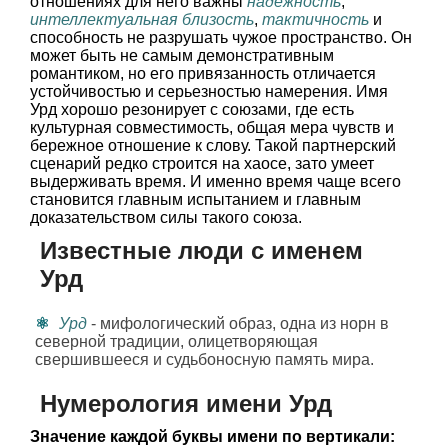
отношениях для него важны
надежность
,
интеллектуальная близость
,
тактичность
и
способность не разрушать чужое пространство. Он
может быть не самым демонстративным
романтиком, но его привязанность отличается
устойчивостью и серьезностью намерения. Имя
Урд хорошо резонирует с союзами, где есть
культурная совместимость, общая мера чувств и
бережное отношение к слову. Такой партнерский
сценарий редко строится на хаосе, зато умеет
выдерживать время. И именно время чаще всего
становится главным испытанием и главным
доказательством силы такого союза.
Известные люди с именем
Урд
Урд
- мифологический образ, одна из норн в
северной традиции, олицетворяющая
свершившееся и судьбоносную память мира.
Нумерология имени Урд
Значение каждой буквы имени по вертикали: