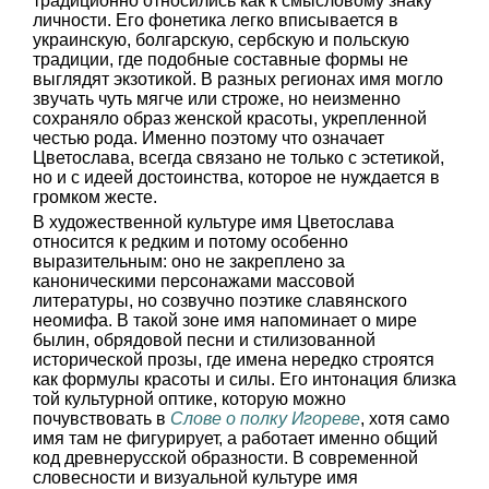
традиционно относились как к смысловому знаку
личности. Его фонетика легко вписывается в
украинскую, болгарскую, сербскую и польскую
традиции, где подобные составные формы не
выглядят экзотикой. В разных регионах имя могло
звучать чуть мягче или строже, но неизменно
сохраняло образ женской красоты, укрепленной
честью рода. Именно поэтому что означает
Цветослава, всегда связано не только с эстетикой,
но и с идеей достоинства, которое не нуждается в
громком жесте.
В художественной культуре имя Цветослава
относится к редким и потому особенно
выразительным: оно не закреплено за
каноническими персонажами массовой
литературы, но созвучно поэтике славянского
неомифа. В такой зоне имя напоминает о мире
былин, обрядовой песни и стилизованной
исторической прозы, где имена нередко строятся
как формулы красоты и силы. Его интонация близка
той культурной оптике, которую можно
почувствовать в
Слове о полку Игореве
, хотя само
имя там не фигурирует, а работает именно общий
код древнерусской образности. В современной
словесности и визуальной культуре имя