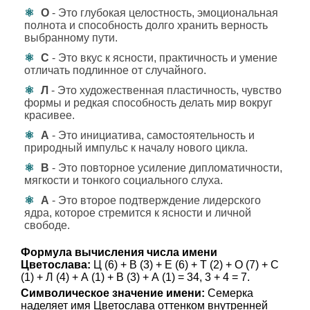
О
- Это глубокая целостность, эмоциональная
полнота и способность долго хранить верность
выбранному пути.
С
- Это вкус к ясности, практичность и умение
отличать подлинное от случайного.
Л
- Это художественная пластичность, чувство
формы и редкая способность делать мир вокруг
красивее.
А
- Это инициатива, самостоятельность и
природный импульс к началу нового цикла.
В
- Это повторное усиление дипломатичности,
мягкости и тонкого социального слуха.
А
- Это второе подтверждение лидерского
ядра, которое стремится к ясности и личной
свободе.
Формула вычисления числа имени
Цветослава:
Ц (6) + В (3) + Е (6) + Т (2) + О (7) + С
(1) + Л (4) + А (1) + В (3) + А (1) = 34, 3 + 4 = 7.
Символическое значение имени:
Семерка
наделяет имя Цветослава оттенком внутренней