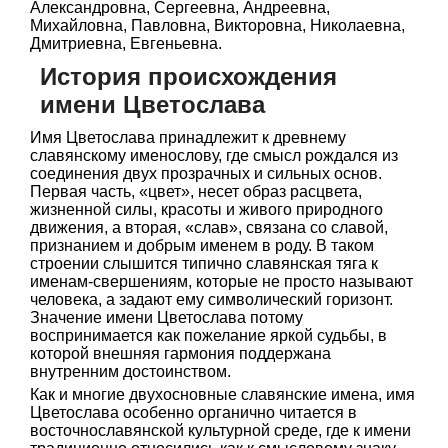
Александровна, Сергеевна, Андреевна,
Михайловна, Павловна, Викторовна, Николаевна,
Дмитриевна, Евгеньевна.
История происхождения
имени Цветослава
Имя Цветослава принадлежит к древнему
славянскому именослову, где смысл рождался из
соединения двух прозрачных и сильных основ.
Первая часть, «цвет», несет образ расцвета,
жизненной силы, красоты и живого природного
движения, а вторая, «слав», связана со славой,
признанием и добрым именем в роду. В таком
строении слышится типично славянская тяга к
именам-свершениям, которые не просто называют
человека, а задают ему символический горизонт.
Значение имени Цветослава потому
воспринимается как пожелание яркой судьбы, в
которой внешняя гармония поддержана
внутренним достоинством.
Как и многие двухосновные славянские имена, имя
Цветослава особенно органично читается в
восточнославянской культурной среде, где к имени