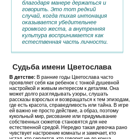
благодаря манере держаться и
говорить. Это тот редкий
случай, когда тихая интонация
оказывается убедительнее
громкого жеста, а внутренняя
культура воспринимается как
естественная часть личности.
Судьба имени Цветослава
В детстве:
В ранние годы Цветослава часто
проявляет себя как ребенок с тонкой душевной
настройкой и живым интересом к деталям. Она
может долго разглядывать узоры, слушать
рассказы взрослых и возвращаться к тем эпизодам,
где есть красота, справедливость или тайна. В игре
ей важно не просто действие, а образ, поэтому
кукольный мир, рисование или придумывание
собственных сюжетов становятся для нее
естественной средой. Нередко такая девочка рано
чувствует настроение комнаты и замечает, кто
устал, кто сердится, кто говорит не до конца