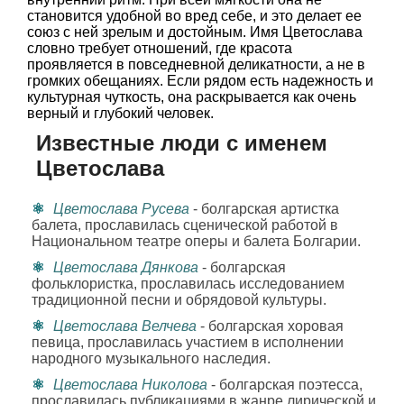
становится удобной во вред себе, и это делает ее
союз с ней зрелым и достойным. Имя Цветослава
словно требует отношений, где красота
проявляется в повседневной деликатности, а не в
громких обещаниях. Если рядом есть надежность и
культурная чуткость, она раскрывается как очень
верный и глубокий человек.
Известные люди с именем
Цветослава
Цветослава Русева
- болгарская артистка
балета, прославилась сценической работой в
Национальном театре оперы и балета Болгарии.
Цветослава Дянкова
- болгарская
фольклористка, прославилась исследованием
традиционной песни и обрядовой культуры.
Цветослава Велчева
- болгарская хоровая
певица, прославилась участием в исполнении
народного музыкального наследия.
Цветослава Николова
- болгарская поэтесса,
прославилась публикациями в жанре лирической и