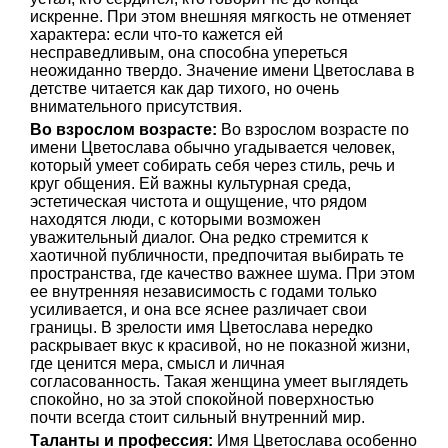
искренне. При этом внешняя мягкость не отменяет
характера: если что-то кажется ей
несправедливым, она способна упереться
неожиданно твердо. Значение имени Цветослава в
детстве читается как дар тихого, но очень
внимательного присутствия.
Во взрослом возрасте:
Во взрослом возрасте по
имени Цветослава обычно угадывается человек,
который умеет собирать себя через стиль, речь и
круг общения. Ей важны культурная среда,
эстетическая чистота и ощущение, что рядом
находятся люди, с которыми возможен
уважительный диалог. Она редко стремится к
хаотичной публичности, предпочитая выбирать те
пространства, где качество важнее шума. При этом
ее внутренняя независимость с годами только
усиливается, и она все яснее различает свои
границы. В зрелости имя Цветослава нередко
раскрывает вкус к красивой, но не показной жизни,
где ценится мера, смысл и личная
согласованность. Такая женщина умеет выглядеть
спокойно, но за этой спокойной поверхностью
почти всегда стоит сильный внутренний мир.
Таланты и профессия:
Имя Цветослава особенно