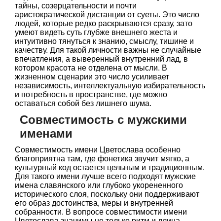
тайны, созерцательности и почти
аристократической дистанции от суеты. Это число
людей, которые редко раскрываются сразу, зато
умеют видеть суть глубже внешнего жеста и
интуитивно тянуться к знанию, смыслу, тишине и
качеству. Для такой личности важны не случайные
впечатления, а выверенный внутренний лад, в
котором красота не отделена от мысли. В
жизненном сценарии это число усиливает
независимость, интеллектуальную избирательность
и потребность в пространстве, где можно
оставаться собой без лишнего шума.
Совместимость с мужскими
именами
Совместимость имени Цветослава особенно
благоприятна там, где фонетика звучит мягко, а
культурный код остается цельным и традиционным.
Для такого имени лучше всего подходят мужские
имена славянского или глубоко укорененного
исторического слоя, поскольку они поддерживают
его образ достоинства, меры и внутренней
собранности. В вопросе совместимости имени
Цветослава значимы не только ритм и длина