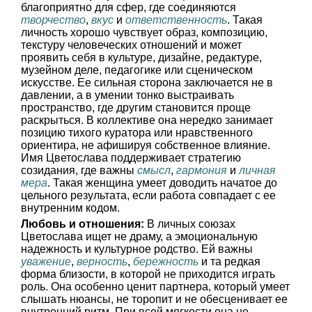
благоприятно для сфер, где соединяются
творчество
,
вкус
и
ответственность
. Такая
личность хорошо чувствует образ, композицию,
текстуру человеческих отношений и может
проявить себя в культуре, дизайне, редактуре,
музейном деле, педагогике или сценическом
искусстве. Ее сильная сторона заключается не в
давлении, а в умении тонко выстраивать
пространство, где другим становится проще
раскрыться. В коллективе она нередко занимает
позицию тихого куратора или нравственного
ориентира, не афишируя собственное влияние.
Имя Цветослава поддерживает стратегию
созидания, где важны
смысл
,
гармония
и
личная
мера
. Такая женщина умеет доводить начатое до
цельного результата, если работа совпадает с ее
внутренним кодом.
Любовь и отношения:
В личных союзах
Цветослава ищет не драму, а эмоциональную
надежность и культурное родство. Ей важны
уважение
,
верность
,
бережность
и та редкая
форма близости, в которой не приходится играть
роль. Она особенно ценит партнера, который умеет
слышать нюансы, не торопит и не обесценивает ее
внутренний ритм. При всей мягкости она не